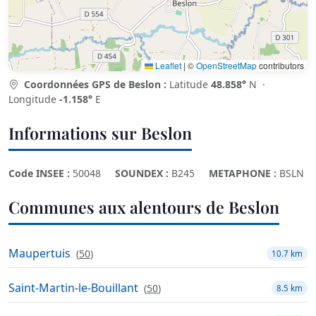
Leaflet
|
©
OpenStreetMap
contributors
Coordonnées GPS de Beslon :
Latitude
48.858°
N ·
Longitude
-1.158°
E
Informations sur Beslon
Code INSEE :
50048
SOUNDEX :
B245
METAPHONE :
BSLN
Communes aux alentours de Beslon
Maupertuis
(
50
)
10.7 km
Saint-Martin-le-Bouillant
(
50
)
8.5 km