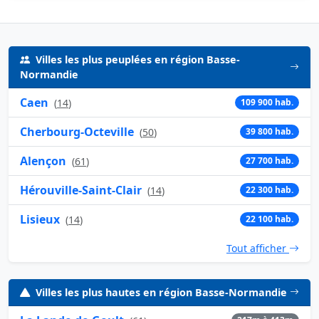
Villes les plus peuplées en région Basse-
Normandie
Caen
(
14
)
109 900 hab.
Cherbourg-Octeville
(
50
)
39 800 hab.
Alençon
(
61
)
27 700 hab.
Hérouville-Saint-Clair
(
14
)
22 300 hab.
Lisieux
(
14
)
22 100 hab.
Tout afficher
Villes les plus hautes en région Basse-Normandie