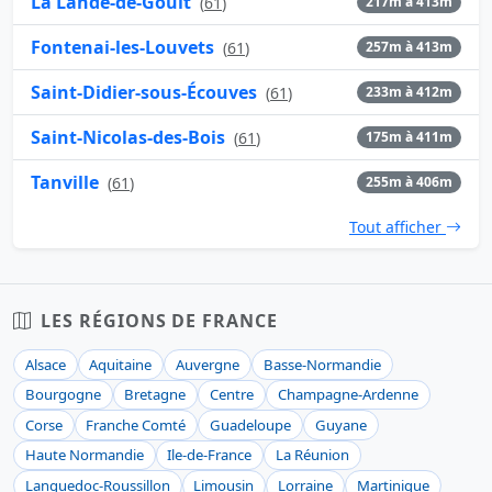
La Lande-de-Goult
(
61
)
217m à 413m
Fontenai-les-Louvets
(
61
)
257m à 413m
Saint-Didier-sous-Écouves
(
61
)
233m à 412m
Saint-Nicolas-des-Bois
(
61
)
175m à 411m
Tanville
(
61
)
255m à 406m
Tout afficher
LES RÉGIONS DE FRANCE
Alsace
Aquitaine
Auvergne
Basse-Normandie
Bourgogne
Bretagne
Centre
Champagne-Ardenne
Corse
Franche Comté
Guadeloupe
Guyane
Haute Normandie
Ile-de-France
La Réunion
Languedoc-Roussillon
Limousin
Lorraine
Martinique