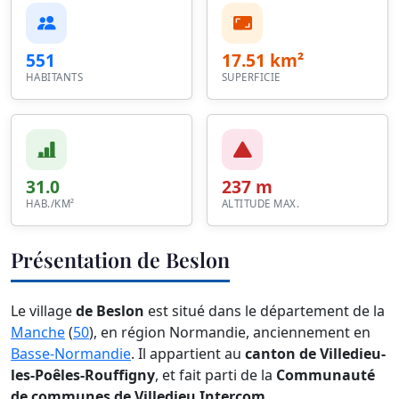
551
17.51 km²
HABITANTS
SUPERFICIE
31.0
237 m
HAB./KM²
ALTITUDE MAX.
Présentation de Beslon
Le village
de Beslon
est situé dans le département de la
Manche
(
50
), en région Normandie, anciennement en
Basse-Normandie
. Il appartient au
canton de Villedieu-
les-Poêles-Rouffigny
, et fait parti de la
Communauté
de communes de Villedieu Intercom
.