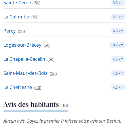
Sainte-Cécile
(
50
)
3.3 km
La Colombe
(
50
)
2.1 km
Percy
(
50
)
6.8 km
Loges-sur-Brécey
(
50
)
10.2 km
La Chapelle-Cécelin
(
50
)
4.6 km
Saint-Maur-des-Bois
(
50
)
4.6 km
Le Chefresne
(
50
)
4.7 km
Avis des habitants
(0)
Aucun avis. Soyez le premier à laisser votre avis sur Beslon.