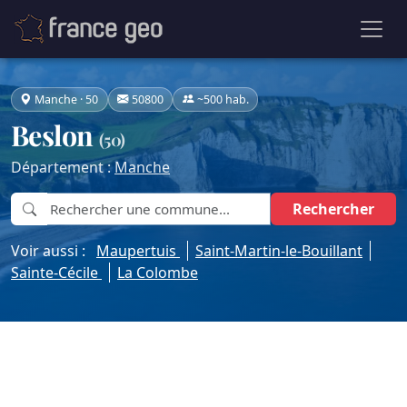
Manche · 50
50800
~500 hab.
Beslon
(50)
Département :
Manche
Rechercher
Voir aussi :
Maupertuis
Saint-Martin-le-Bouillant
Sainte-Cécile
La Colombe