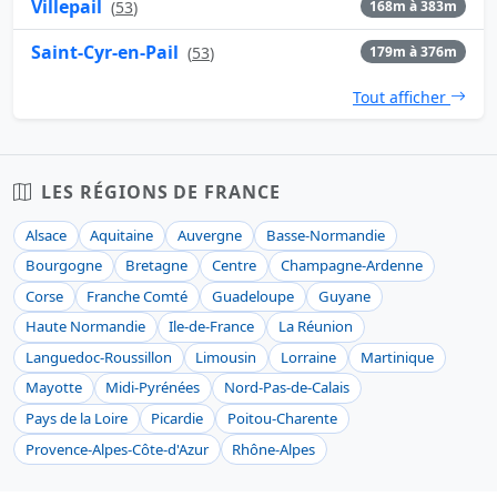
Villepail
(
53
)
168m à 383m
Saint-Cyr-en-Pail
(
53
)
179m à 376m
Tout afficher
LES RÉGIONS DE FRANCE
Alsace
Aquitaine
Auvergne
Basse-Normandie
Bourgogne
Bretagne
Centre
Champagne-Ardenne
Corse
Franche Comté
Guadeloupe
Guyane
Haute Normandie
Ile-de-France
La Réunion
Languedoc-Roussillon
Limousin
Lorraine
Martinique
Mayotte
Midi-Pyrénées
Nord-Pas-de-Calais
Pays de la Loire
Picardie
Poitou-Charente
Provence-Alpes-Côte-d'Azur
Rhône-Alpes