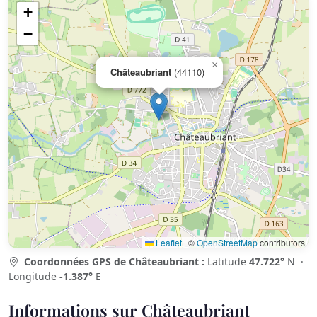
+
−
×
Châteaubriant
(44110)
Leaflet
|
©
OpenStreetMap
contributors
Coordonnées GPS de Châteaubriant :
Latitude
47.722°
N ·
Longitude
-1.387°
E
Informations sur Châteaubriant