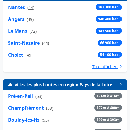
Nantes
(
44
)
283 300 hab.
Angers
(
49
)
148 400 hab.
Le Mans
(
72
)
143 500 hab.
Saint-Nazaire
(
44
)
66 900 hab.
Cholet
(
49
)
54 100 hab.
Tout afficher
Villes les plus hautes en région Pays de la Loire
Pré-en-Pail
(
53
)
174m à 416m
Champfrémont
(
53
)
172m à 400m
Boulay-les-Ifs
(
53
)
190m à 393m