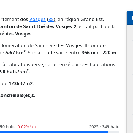
partement des
Vosges
(
88
), en région Grand Est,
canton de Saint-Dié-des-Vosges-2
, et fait parti de la
ié-des-Vosges
.
lomération de Saint-Dié-des-Vosges. Il compte
 de
5.67 km²
. Son altitude varie entre
366 m
et
720 m
.
l à habitat dispersé, caractérisé par des habitations
2.0 hab./km²
.
t de
1236 €/m2
.
Conchelais(es)s
.
50 hab.
-0.02%/an
2025 ·
349 hab.