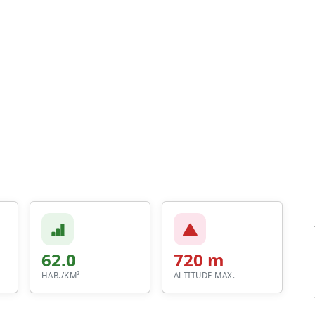
62.0
720 m
HAB./KM²
ALTITUDE MAX.