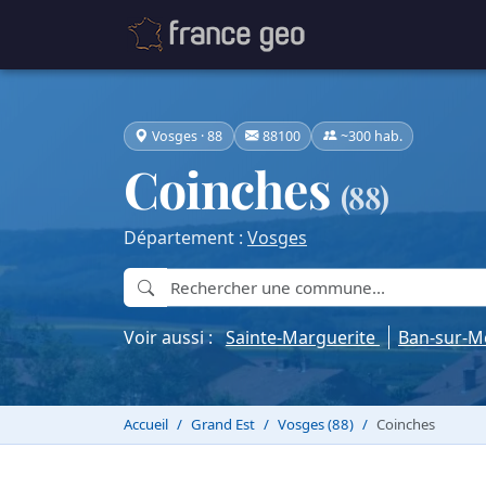
Vosges · 88
88100
~300 hab.
Coinches
(88)
Département :
Vosges
Voir aussi :
Sainte-Marguerite
Ban-sur-M
Accueil
Grand Est
Vosges (88)
Coinches