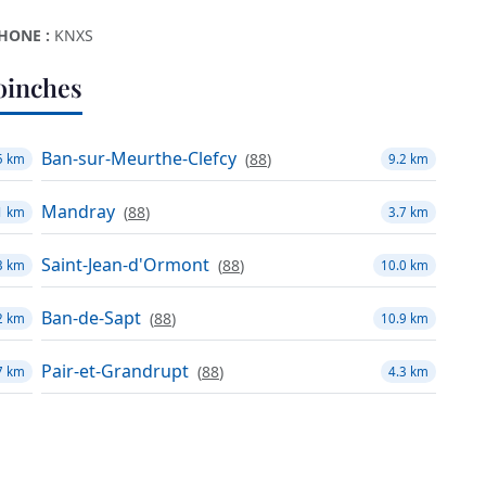
HONE :
KNXS
oinches
Ban-sur-Meurthe-Clefcy
(
88
)
5 km
9.2 km
Mandray
(
88
)
1 km
3.7 km
Saint-Jean-d'Ormont
(
88
)
3 km
10.0 km
Ban-de-Sapt
(
88
)
2 km
10.9 km
Pair-et-Grandrupt
(
88
)
7 km
4.3 km