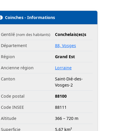
Coinches - Informations
Gentilé
Conchelais(es)s
(nom des habitants)
Département
88, Vosges
Région
Grand Est
Ancienne région
Lorraine
Canton
Saint-Dié-des-
Vosges-2
Code postal
88100
Code INSEE
88111
Altitude
366 – 720 m
Superficie
5.67 km²