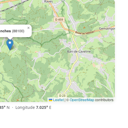
×
inches
(88100)
Leaflet
|
©
OpenStreetMap
contributors
45°
N · Longitude
7.025°
E