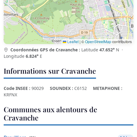
Leaflet
|
©
OpenStreetMap
contributors
Coordonnées GPS de Cravanche :
Latitude
47.652°
N ·
Longitude
6.824°
E
Informations sur Cravanche
Code INSEE :
90029
SOUNDEX :
C6152
METAPHONE :
KRFNX
Communes aux alentours de
Cravanche