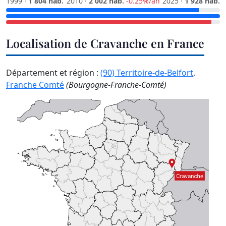
1999 ·
1 804 hab.
2010 ·
2 002 hab.
-0.25%/an
2025 ·
1 928 hab.
Localisation de Cravanche en France
Département et région :
(90) Territoire-de-Belfort
,
Franche Comté
(Bourgogne-Franche-Comté)