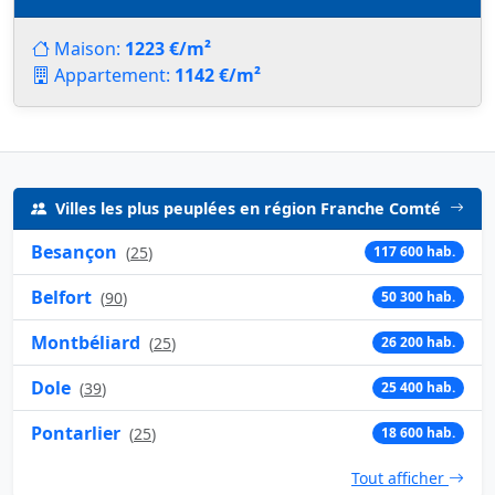
Maison:
1223 €/m²
Appartement:
1142 €/m²
Villes les plus peuplées en région Franche Comté
Besançon
(
25
)
117 600 hab.
Belfort
(
90
)
50 300 hab.
Montbéliard
(
25
)
26 200 hab.
Dole
(
39
)
25 400 hab.
Pontarlier
(
25
)
18 600 hab.
Tout afficher