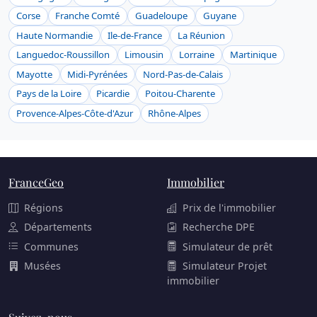
Corse
Franche Comté
Guadeloupe
Guyane
Haute Normandie
Ile-de-France
La Réunion
Languedoc-Roussillon
Limousin
Lorraine
Martinique
Mayotte
Midi-Pyrénées
Nord-Pas-de-Calais
Pays de la Loire
Picardie
Poitou-Charente
Provence-Alpes-Côte-d'Azur
Rhône-Alpes
FranceGeo
Immobilier
Régions
Prix de l'immobilier
Départements
Recherche DPE
Communes
Simulateur de prêt
Musées
Simulateur Projet
immobilier