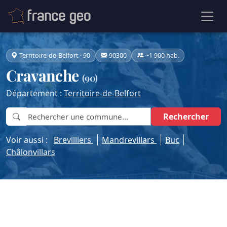
Territoire-de-Belfort · 90
90300
~1 900 hab.
Cravanche
(90)
Département :
Territoire-de-Belfort
Rechercher
Voir aussi :
Brevilliers
Mandrevillars
Buc
Châlonvillars