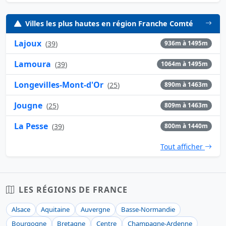
Villes les plus hautes en région Franche Comté
Lajoux
(
39
)
936m à 1495m
Lamoura
(
39
)
1064m à 1495m
Longevilles-Mont-d'Or
(
25
)
890m à 1463m
Jougne
(
25
)
809m à 1463m
La Pesse
(
39
)
800m à 1440m
Tout afficher
LES RÉGIONS DE FRANCE
Alsace
Aquitaine
Auvergne
Basse-Normandie
Bourgogne
Bretagne
Centre
Champagne-Ardenne