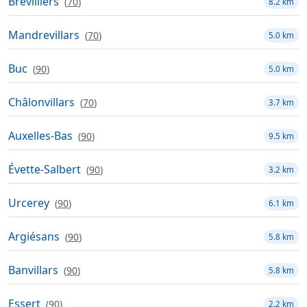
Brevilliers
(
70
)
8.2 km
Mandrevillars
(
70
)
5.0 km
Buc
(
90
)
5.0 km
Châlonvillars
(
70
)
3.7 km
Auxelles-Bas
(
90
)
9.5 km
Évette-Salbert
(
90
)
3.2 km
Urcerey
(
90
)
6.1 km
Argiésans
(
90
)
5.8 km
Banvillars
(
90
)
5.8 km
Essert
(
90
)
2.2 km