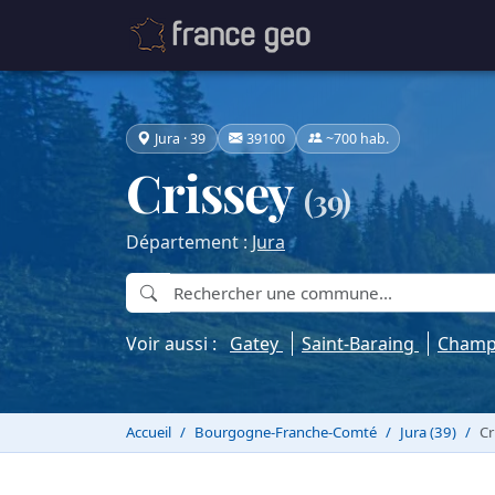
Jura · 39
39100
~700 hab.
Crissey
(39)
Département :
Jura
Voir aussi :
Gatey
Saint-Baraing
Champ
Accueil
Bourgogne-Franche-Comté
Jura (39)
Cr