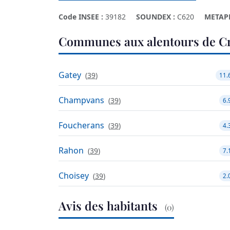
Code INSEE :
39182
SOUNDEX :
C620
METAP
Communes aux alentours de Cr
Gatey
(
39
)
11.
Champvans
(
39
)
6.
Foucherans
(
39
)
4.
Rahon
(
39
)
7.
Choisey
(
39
)
2.
Avis des habitants
(0)