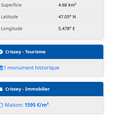
Superficie
4.68 km²
Latitude
47.05° N
Longitude
5.478° E
Crissey - Tourisme
1 monument historique
Crissey - Immobilier
Maison:
1595 €/m²