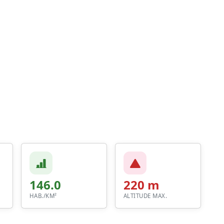
146.0
220 m
HAB./KM²
ALTITUDE MAX.