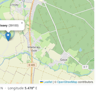
×
issey
(39100)
Leaflet
|
©
OpenStreetMap
contributors
N · Longitude
5.478°
E