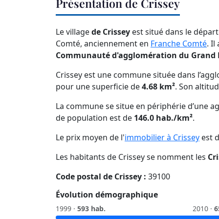
Présentation de Crissey
Le village
de Crissey
est situé dans le dépa
Comté, anciennement en
Franche Comté
. I
Communauté d'agglomération du Grand 
Crissey est une commune située dans l’aggl
pour une superficie de
4.68 km²
. Son altitu
La commune se situe en périphérie d’une ag
de population est de
146.0 hab./km²
.
Le prix moyen de l'
immobilier à Crissey
est 
Les habitants de Crissey se nomment les
Cr
Code postal de Crissey :
39100
Évolution démographique
1999 ·
593 hab.
2010 ·
6