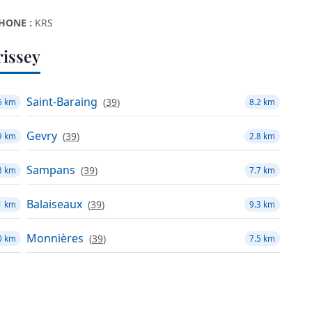
HONE :
KRS
issey
Saint-Baraing
(
39
)
6 km
8.2 km
Gevry
(
39
)
9 km
2.8 km
Sampans
(
39
)
3 km
7.7 km
Balaiseaux
(
39
)
1 km
9.3 km
Monnières
(
39
)
0 km
7.5 km