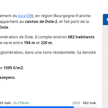
rtement du
Jura
(
39
), en région Bourgogne-Franche-
l appartient au
canton de Dole-2
, et fait parti de la
Dole
.
omération de Dole. Il compte environ
682 habitants
de varie entre
194 m
et
220 m
.
glomération, dans une zone résidentielle. Sa densité
de
1595 €/m2
.
isseyens
.
55 hab.
+0.27%/an
2025 ·
682 hab.