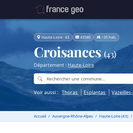
Haute-Loire · 43
43580
~35 hab.
Croisances
(43)
Département :
Haute-Loire
Voir aussi :
Thoras
Esplantas
Vazeille
Accueil
Auvergne-Rhône-Alpes
Haute-Loire (43)