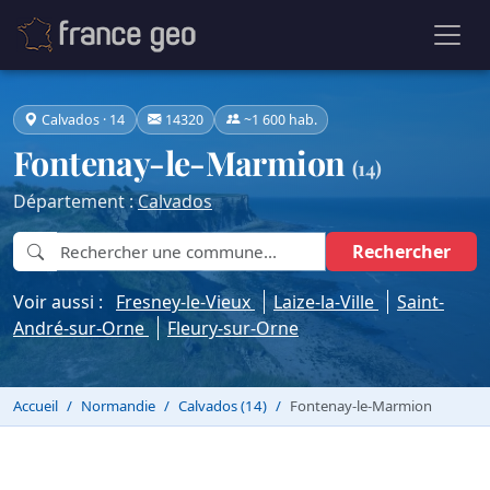
Calvados · 14
14320
~1 600 hab.
Fontenay-le-Marmion
(14)
Département :
Calvados
Rechercher
Voir aussi :
Fresney-le-Vieux
Laize-la-Ville
Saint-
André-sur-Orne
Fleury-sur-Orne
Accueil
Normandie
Calvados (14)
Fontenay-le-Marmion