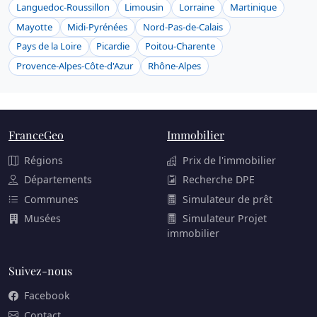
Languedoc-Roussillon
Limousin
Lorraine
Martinique
Mayotte
Midi-Pyrénées
Nord-Pas-de-Calais
Pays de la Loire
Picardie
Poitou-Charente
Provence-Alpes-Côte-d'Azur
Rhône-Alpes
FranceGeo
Immobilier
Régions
Prix de l'immobilier
Départements
Recherche DPE
Communes
Simulateur de prêt
Musées
Simulateur Projet
immobilier
Suivez-nous
Facebook
Contact