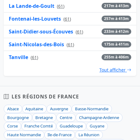
La Lande-de-Goult
(
61
)
217m à 413m
Fontenai-les-Louvets
(
61
)
257m à 413m
Saint-Didier-sous-Écouves
(
61
)
233m à 412m
Saint-Nicolas-des-Bois
(
61
)
175m à 411m
Tanville
(
61
)
255m à 406m
Tout afficher
LES RÉGIONS DE FRANCE
Alsace
Aquitaine
Auvergne
Basse-Normandie
Bourgogne
Bretagne
Centre
Champagne-Ardenne
Corse
Franche Comté
Guadeloupe
Guyane
Haute Normandie
Ile-de-France
La Réunion