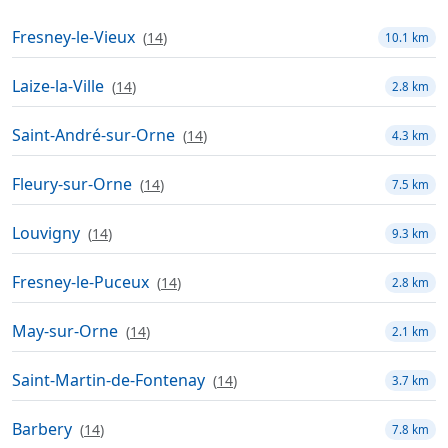
Fresney-le-Vieux
(
14
)
10.1 km
Laize-la-Ville
(
14
)
2.8 km
Saint-André-sur-Orne
(
14
)
4.3 km
Fleury-sur-Orne
(
14
)
7.5 km
Louvigny
(
14
)
9.3 km
Fresney-le-Puceux
(
14
)
2.8 km
May-sur-Orne
(
14
)
2.1 km
Saint-Martin-de-Fontenay
(
14
)
3.7 km
Barbery
(
14
)
7.8 km