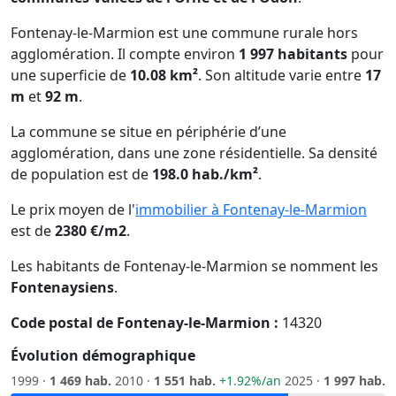
Fontenay-le-Marmion est une commune rurale hors
agglomération. Il compte environ
1 997 habitants
pour
une superficie de
10.08 km²
. Son altitude varie entre
17
m
et
92 m
.
La commune se situe en périphérie d’une
agglomération, dans une zone résidentielle. Sa densité
de population est de
198.0 hab./km²
.
Le prix moyen de l'
immobilier à Fontenay-le-Marmion
est de
2380 €/m2
.
Les habitants de Fontenay-le-Marmion se nomment les
Fontenaysiens
.
Code postal de Fontenay-le-Marmion :
14320
Évolution démographique
1999 ·
1 469 hab.
2010 ·
1 551 hab.
+1.92%/an
2025 ·
1 997 hab.