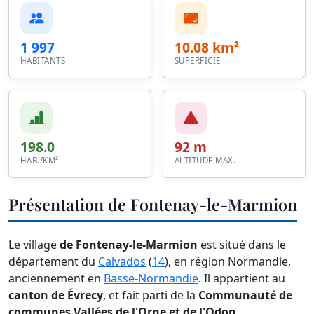
1 997
10.08 km²
HABITANTS
SUPERFICIE
198.0
92 m
HAB./KM²
ALTITUDE MAX.
Présentation de Fontenay-le-Marmion
Le village
de Fontenay-le-Marmion
est situé dans le
département du
Calvados
(
14
), en région Normandie,
anciennement en
Basse-Normandie
. Il appartient au
canton de Évrecy
, et fait parti de la
Communauté de
communes Vallées de l'Orne et de l'Odon
.