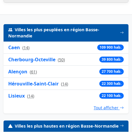
Villes les plus peuplées en région Basse-
Normandie
Caen
(
14
)
109 900 hab.
Cherbourg-Octeville
(
50
)
39 800 hab.
Alençon
(
61
)
27 700 hab.
Hérouville-Saint-Clair
(
14
)
22 300 hab.
Lisieux
(
14
)
22 100 hab.
Tout afficher
Villes les plus hautes en région Basse-Normandie