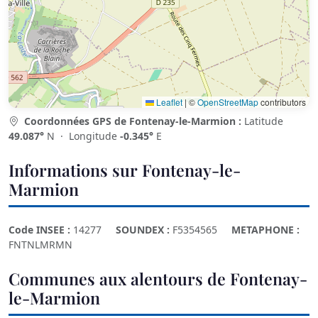
Leaflet
|
©
OpenStreetMap
contributors
Coordonnées GPS de Fontenay-le-Marmion :
Latitude
49.087°
N · Longitude
-0.345°
E
Informations sur Fontenay-le-
Marmion
Code INSEE :
14277
SOUNDEX :
F5354565
METAPHONE :
FNTNLMRMN
Communes aux alentours de Fontenay-
le-Marmion