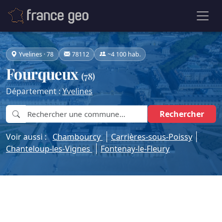
Yvelines · 78
78112
~4 100 hab.
Fourqueux
(78)
Département :
Yvelines
Rechercher
Voir aussi :
Chambourcy
Carrières-sous-Poissy
Chanteloup-les-Vignes
Fontenay-le-Fleury