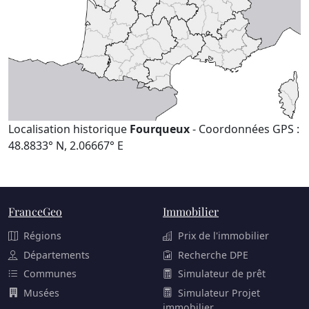
Localisation historique
Fourqueux
- Coordonnées GPS :
48.8833° N, 2.06667° E
FranceGeo
Immobilier
Régions
Prix de l'immobilier
Départements
Recherche DPE
Communes
Simulateur de prêt
Musées
Simulateur Projet
immobilier