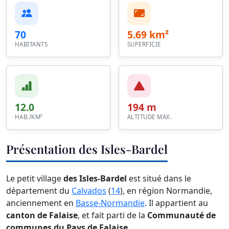
70
5.69 km²
HABITANTS
SUPERFICIE
12.0
194 m
HAB./KM²
ALTITUDE MAX.
Présentation des Isles-Bardel
Le petit village
des Isles-Bardel
est situé dans le
département du
Calvados
(
14
), en région Normandie,
anciennement en
Basse-Normandie
. Il appartient au
canton de Falaise
, et fait parti de la
Communauté de
communes du Pays de Falaise
.