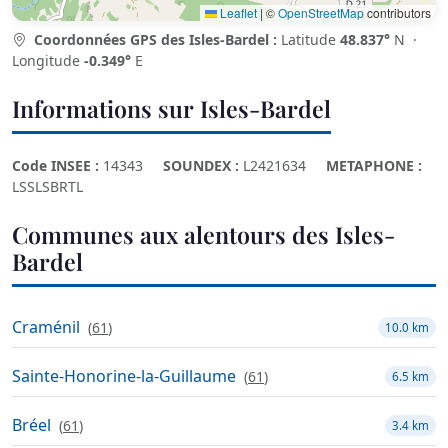
Leaflet
|
©
OpenStreetMap
contributors
Coordonnées GPS des Isles-Bardel :
Latitude
48.837°
N ·
Longitude
-0.349°
E
Informations sur Isles-Bardel
Code INSEE :
14343
SOUNDEX :
L2421634
METAPHONE :
LSSLSBRTL
Communes aux alentours des Isles-
Bardel
Craménil
(
61
)
10.0 km
Sainte-Honorine-la-Guillaume
(
61
)
6.5 km
Bréel
(
61
)
3.4 km