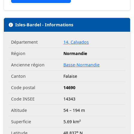
Isles-Bardel - Informations
Département
14, Calvados
Région
Normandie
Ancienne région
Basse-Normandie
Canton
Falaise
Code postal
14690
Code INSEE
14343
Altitude
54 – 194 m
Superficie
5.69 km²
Latitude
48.837° N