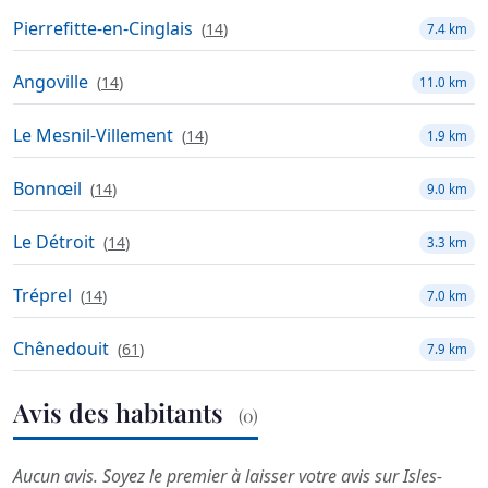
Pierrefitte-en-Cinglais
(
14
)
7.4 km
Angoville
(
14
)
11.0 km
Le Mesnil-Villement
(
14
)
1.9 km
Bonnœil
(
14
)
9.0 km
Le Détroit
(
14
)
3.3 km
Tréprel
(
14
)
7.0 km
Chênedouit
(
61
)
7.9 km
Avis des habitants
(0)
Aucun avis. Soyez le premier à laisser votre avis sur Isles-