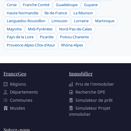
Corse
Franche Comté
Guadeloupe
Guyane
Haute Normandie
Ile-de-France
La Réunion
Languedoc-Roussillon
Limousin
Lorraine
Martinique
Mayotte
Midi-Pyrénées
Nord-Pas-de-Calais
Pays de la Loire
Picardie
Poitou-Charente
Provence-Alpes-Côte-d'Azur
Rhône-Alpes
FranceGeo
Immobilier
Régions
Prix de l'immobilier
Départements
Recherche DPE
Communes
Simulateur de prêt
Musées
Simulateur Projet
immobilier
Suivez-nous