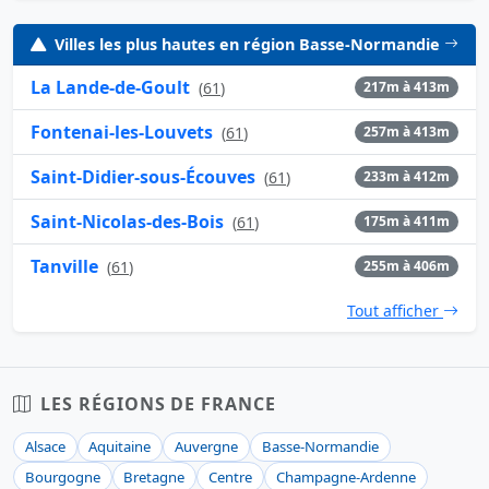
Villes les plus hautes en région Basse-Normandie
La Lande-de-Goult
(
61
)
217m à 413m
Fontenai-les-Louvets
(
61
)
257m à 413m
Saint-Didier-sous-Écouves
(
61
)
233m à 412m
Saint-Nicolas-des-Bois
(
61
)
175m à 411m
Tanville
(
61
)
255m à 406m
Tout afficher
LES RÉGIONS DE FRANCE
Alsace
Aquitaine
Auvergne
Basse-Normandie
Bourgogne
Bretagne
Centre
Champagne-Ardenne