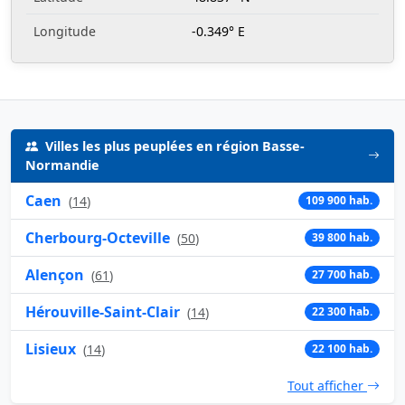
Longitude
-0.349° E
Villes les plus peuplées en région Basse-
Normandie
Caen
(
14
)
109 900 hab.
Cherbourg-Octeville
(
50
)
39 800 hab.
Alençon
(
61
)
27 700 hab.
Hérouville-Saint-Clair
(
14
)
22 300 hab.
Lisieux
(
14
)
22 100 hab.
Tout afficher