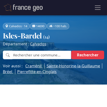
Calvados · 14
14690
~100 hab.
Isles-Bardel
(14)
Département :
Calvados
Rechercher
Voir aussi :
Craménil
Sainte-Honorine-la-Guillaume
Bréel
Pierrefitte-en-Cinglais