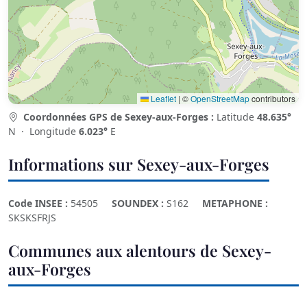
Leaflet
|
©
OpenStreetMap
contributors
Coordonnées GPS de Sexey-aux-Forges :
Latitude
48.635°
N · Longitude
6.023°
E
Informations sur Sexey-aux-Forges
Code INSEE :
54505
SOUNDEX :
S162
METAPHONE :
SKSKSFRJS
Communes aux alentours de Sexey-
aux-Forges