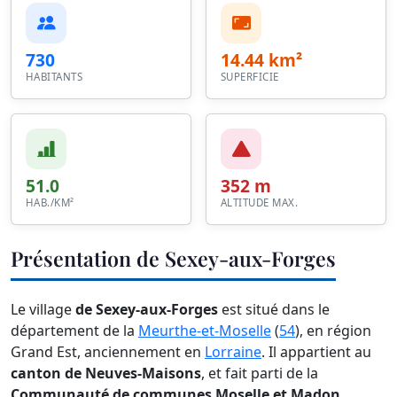
730
14.44 km²
HABITANTS
SUPERFICIE
51.0
352 m
HAB./KM²
ALTITUDE MAX.
Présentation de Sexey-aux-Forges
Le village
de Sexey-aux-Forges
est situé dans le
département de la
Meurthe-et-Moselle
(
54
), en région
Grand Est, anciennement en
Lorraine
. Il appartient au
canton de Neuves-Maisons
, et fait parti de la
Communauté de communes Moselle et Madon
.