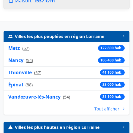
Maison:
1537 €/m²
Villes les plus peuplées en région Lorraine
Metz
(
57
)
122 800 hab.
Nancy
(
54
)
106 400 hab.
Thionville
(
57
)
41 100 hab.
Épinal
(
88
)
33 000 hab.
Vandœuvre-lès-Nancy
(
54
)
31 100 hab.
Tout afficher
Villes les plus hautes en région Lorraine