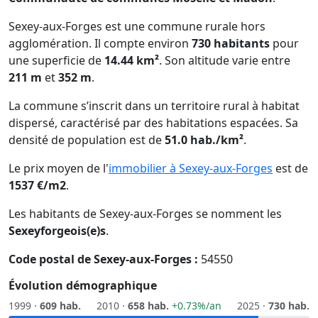
Sexey-aux-Forges est une commune rurale hors
agglomération. Il compte environ
730 habitants
pour
une superficie de
14.44 km²
. Son altitude varie entre
211 m
et
352 m
.
La commune s’inscrit dans un territoire rural à habitat
dispersé, caractérisé par des habitations espacées. Sa
densité de population est de
51.0 hab./km²
.
Le prix moyen de l'
immobilier à Sexey-aux-Forges
est de
1537 €/m2
.
Les habitants de Sexey-aux-Forges se nomment les
Sexeyforgeois(e)s
.
Code postal de Sexey-aux-Forges :
54550
Évolution démographique
1999 ·
609 hab.
2010 ·
658 hab.
+0.73%/an
2025 ·
730 hab.