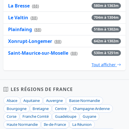
La Bresse
(
88
)
580m à 1363m
Le Valtin
(
88
)
704m à 1304m
Plainfaing
(
88
)
518m à 1302m
Xonrupt-Longemer
(
88
)
642m à 1302m
Saint-Maurice-sur-Moselle
(
88
)
530m à 1251m
Tout afficher
LES RÉGIONS DE FRANCE
Alsace
Aquitaine
Auvergne
Basse-Normandie
Bourgogne
Bretagne
Centre
Champagne-Ardenne
Corse
Franche Comté
Guadeloupe
Guyane
Haute Normandie
Ile-de-France
La Réunion