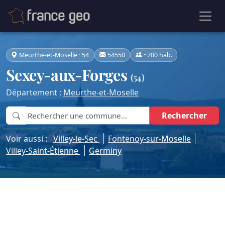
Meurthe-et-Moselle · 54
54550
~700 hab.
Sexey-aux-Forges
(54)
Département :
Meurthe-et-Moselle
Rechercher
Voir aussi :
Villey-le-Sec
Fontenoy-sur-Moselle
Villey-Saint-Étienne
Germiny