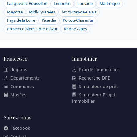
Languedoc-Roussillon
Limousin
Lorraine
Martinique
Mayotte
Midi-Pyrénées
Nord-Pas-de-Calais
Pays de la Loire
Picardie
Poitou-Charente
Provence-Alpes-Côte-d'Azur
Rhône-Alpes
FranceGeo
Immobilier
Régions
Prix de l'immobilier
Départements
Recherche DPE
Communes
Simulateur de prêt
Musées
Simulateur Projet
immobilier
Suivez-nous
Facebook
Contact