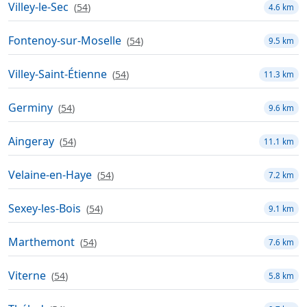
Villey-le-Sec
(
54
)
4.6 km
Fontenoy-sur-Moselle
(
54
)
9.5 km
Villey-Saint-Étienne
(
54
)
11.3 km
Germiny
(
54
)
9.6 km
Aingeray
(
54
)
11.1 km
Velaine-en-Haye
(
54
)
7.2 km
Sexey-les-Bois
(
54
)
9.1 km
Marthemont
(
54
)
7.6 km
Viterne
(
54
)
5.8 km