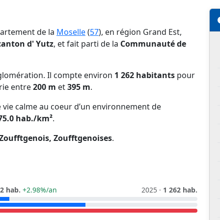
partement de la
Moselle
(
57
), en région Grand Est,
canton d' Yutz
, et fait parti de la
Communauté de
lomération. Il compte environ
1 262 habitants
pour
arie entre
200 m
et
395 m
.
 de vie calme au coeur d’un environnement de
75.0 hab./km²
.
Zoufftgenois, Zoufftgenoises
.
2 hab.
+2.98%/an
2025 ·
1 262 hab.