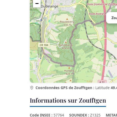
−
Zou
Coordonnées GPS de Zoufftgen :
Latitude
49.
Informations sur Zoufftgen
Code INSEE :
57764
SOUNDEX :
Z1325
META