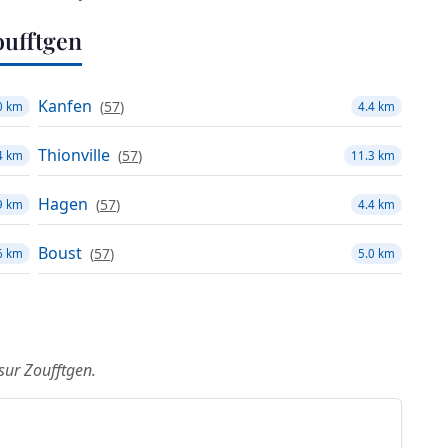
ufftgen
Kanfen
(
57
)
0 km
4.4 km
Thionville
(
57
)
4 km
11.3 km
Hagen
(
57
)
9 km
4.4 km
Boust
(
57
)
6 km
5.0 km
 sur Zoufftgen.