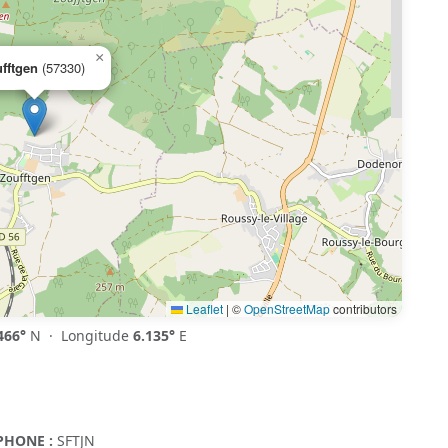
×
fftgen
(57330)
Leaflet
|
©
OpenStreetMap
contributors
466°
N · Longitude
6.135°
E
PHONE :
SFTJN