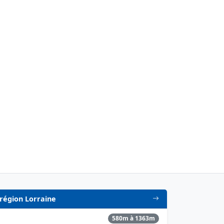
n région Lorraine
580m à 1363m