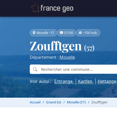
Moselle · 57
57330
~700 hab.
Zoufftgen
(57)
Département :
Moselle
Voir aussi :
Entrange
Kanfen
Hettange
Accueil
Grand Est
Moselle (57)
Zoufftgen