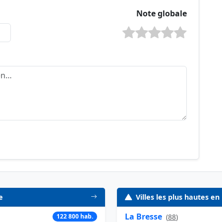
Note globale
e
Villes les plus hautes e
La Bresse
122 800 hab.
(
88
)