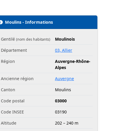
Moulins - Informations
Gentilé
Moulinois
(nom des habitants)
Département
03, Allier
Région
Auvergne-Rhône-
Alpes
Ancienne région
Auvergne
Canton
Moulins
Code postal
03000
Code INSEE
03190
Altitude
202 – 240 m