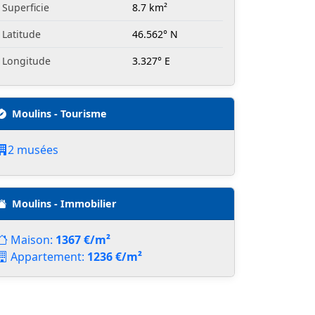
Superficie
8.7 km²
Latitude
46.562° N
Longitude
3.327° E
Moulins - Tourisme
2 musées
Moulins - Immobilier
Maison:
1367 €/m²
Appartement:
1236 €/m²