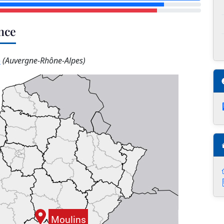
nce
e
(Auvergne-Rhône-Alpes)