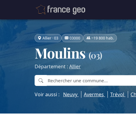
Allier · 03
03000
~19 800 hab.
Moulins
(03)
Département :
Allier
Voir aussi :
Neuvy
Avermes
Trévol
Ch