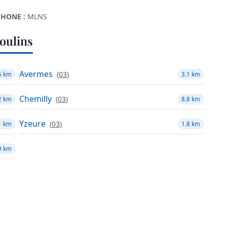
HONE :
MLNS
oulins
Avermes
(
03
)
6 km
3.1 km
Chemilly
(
03
)
2 km
8.8 km
Yzeure
(
03
)
1 km
1.8 km
9 km