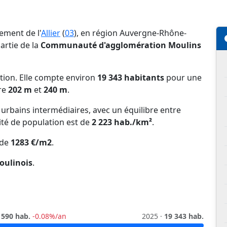
ement de l'
Allier
(
03
), en région Auvergne-Rhône-
 partie de la
Communauté d'agglomération Moulins
ation. Elle compte environ
19 343 habitants
pour une
tre
202 m
et
240 m
.
s urbains intermédiaires, avec un équilibre entre
ité de population est de
2 223 hab./km²
.
 de
1283 €/m2
.
oulinois
.
 590 hab.
-0.08%/an
2025 ·
19 343 hab.