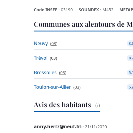
Code INSEE :
03190
SOUNDEX :
M452
METAP
Communes aux alentours de M
Neuvy
(
03
)
3.
Trévol
(
03
)
8.
Bressolles
(
03
)
5.
Toulon-sur-Allier
(
03
)
5.
Avis des habitants
(1)
anny.hertz@neuf.fr
le 21/11/2020