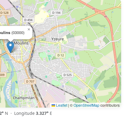
×
ulins
(03000)
Leaflet
|
©
OpenStreetMap
contributors
2°
N · Longitude
3.327°
E