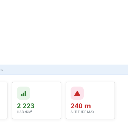
ns
2 223
240 m
HAB./KM²
ALTITUDE MAX.