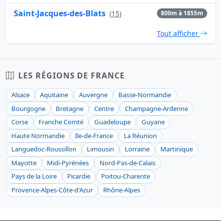
Saint-Jacques-des-Blats
(
15
)
800m à 1855m
Tout afficher
LES RÉGIONS DE FRANCE
Alsace
Aquitaine
Auvergne
Basse-Normandie
Bourgogne
Bretagne
Centre
Champagne-Ardenne
Corse
Franche Comté
Guadeloupe
Guyane
Haute Normandie
Ile-de-France
La Réunion
Languedoc-Roussillon
Limousin
Lorraine
Martinique
Mayotte
Midi-Pyrénées
Nord-Pas-de-Calais
Pays de la Loire
Picardie
Poitou-Charente
Provence-Alpes-Côte-d'Azur
Rhône-Alpes