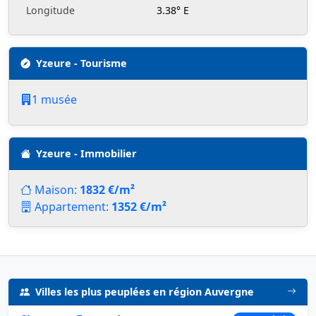
Longitude
3.38° E
Yzeure - Tourisme
1 musée
Yzeure - Immobilier
Maison:
1832 €/m²
Appartement:
1352 €/m²
Villes les plus peuplées en région Auvergne