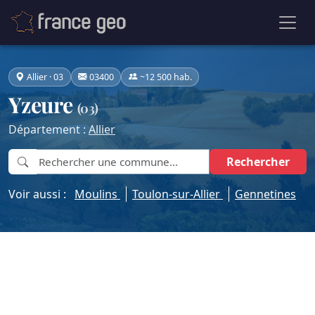
Allier · 03
03400
~12 500 hab.
Yzeure
(03)
Département :
Allier
Rechercher
Voir aussi :
Moulins
Toulon-sur-Allier
Gennetines