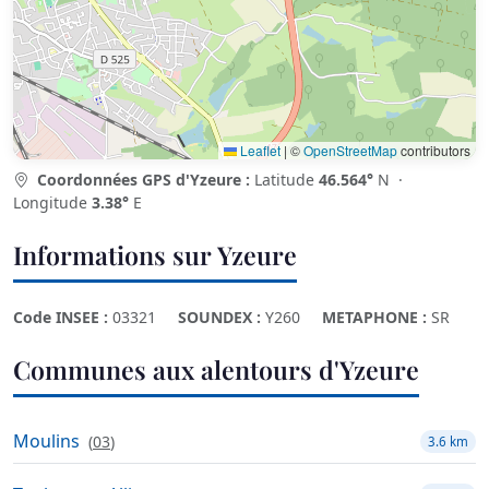
Leaflet
|
©
OpenStreetMap
contributors
Coordonnées GPS d'Yzeure :
Latitude
46.564°
N ·
Longitude
3.38°
E
Informations sur Yzeure
Code INSEE :
03321
SOUNDEX :
Y260
METAPHONE :
SR
Communes aux alentours d'Yzeure
Moulins
(
03
)
3.6 km