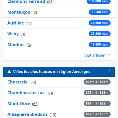
Clermont-Ferrand
(
63
)
139 000 hab.
Montluçon
(
3
)
39 500 hab.
Aurillac
(
15
)
28 600 hab.
Vichy
(
3
)
25 200 hab.
Moulins
(
3
)
19 800 hab.
Tout afficher
Villes les plus hautes en région Auvergne
Chastreix
(
63
)
895m à 1883m
Chambon-sur-Lac
(
63
)
873m à 1883m
Mont-Dore
(
63
)
897m à 1883m
Albepierre-Bredons
(
15
)
872m à 1855m