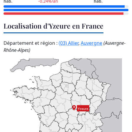
hab.
-0.24%/an
hab.
Localisation d'Yzeure en France
Département et région :
(03) Allier
,
Auvergne
(Auvergne-
Rhône-Alpes)