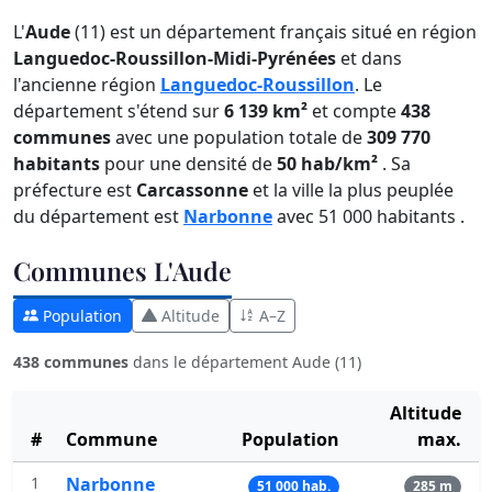
L'
Aude
(11) est un département français situé en région
Languedoc-Roussillon-Midi-Pyrénées
et dans
l'ancienne région
Languedoc-Roussillon
. Le
département s'étend sur
6 139 km²
et compte
438
communes
avec une population totale de
309 770
habitants
pour une densité de
50 hab/km²
. Sa
préfecture est
Carcassonne
et la ville la plus peuplée
du département est
Narbonne
avec 51 000 habitants .
Communes L'Aude
Population
Altitude
A–Z
438 communes
dans le département Aude (11)
Altitude
#
Commune
Population
max.
1
Narbonne
51 000 hab.
285 m