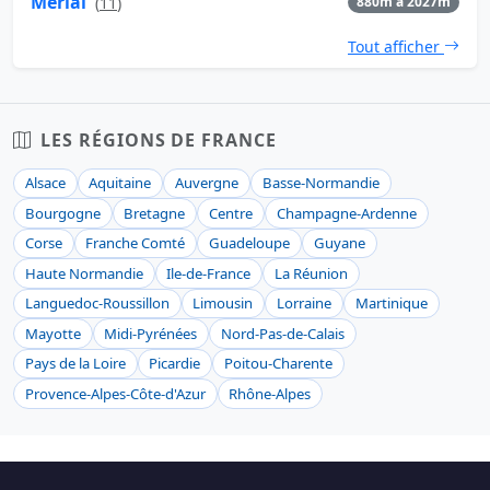
Mérial
(
11
)
880m à 2027m
Tout afficher
LES RÉGIONS DE FRANCE
Alsace
Aquitaine
Auvergne
Basse-Normandie
Bourgogne
Bretagne
Centre
Champagne-Ardenne
Corse
Franche Comté
Guadeloupe
Guyane
Haute Normandie
Ile-de-France
La Réunion
Languedoc-Roussillon
Limousin
Lorraine
Martinique
Mayotte
Midi-Pyrénées
Nord-Pas-de-Calais
Pays de la Loire
Picardie
Poitou-Charente
Provence-Alpes-Côte-d'Azur
Rhône-Alpes