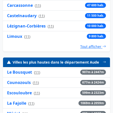
Carcassonne
(
11
)
47 600 hab.
Castelnaudary
(
11
)
11 500 hab.
Lézignan-Corbières
(
11
)
10 000 hab.
Limoux
(
11
)
9 800 hab.
Tout afficher
Villes les plus hautes dans le département Aude
Le Bousquet
(
11
)
907m à 2447m
Counozouls
(
11
)
677m à 2424m
Escouloubre
(
11
)
599m à 2323m
La Fajolle
(
11
)
1069m à 2059m