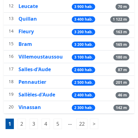
12
Leucate
3 900 hab.
70 m
13
Quillan
3 400 hab.
1 122 m
14
Fleury
3 200 hab.
163 m
15
Bram
3 200 hab.
165 m
16
Villemoustaussou
3 100 hab.
180 m
17
Salles-d'Aude
2 600 hab.
87 m
18
Pennautier
2 500 hab.
201 m
19
Sallèles-d'Aude
2 400 hab.
46 m
20
Vinassan
2 300 hab.
142 m
Pagination:
...
1
Page 1
2
Page 2
3
Page 3
4
Page 4
5
Page 5
22
Page 22
>
Page suivante