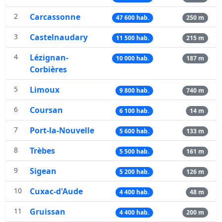
2
Carcassonne
47 600 hab.
250 m
3
Castelnaudary
11 500 hab.
215 m
4
Lézignan-
10 000 hab.
187 m
Corbières
5
Limoux
9 800 hab.
740 m
6
Coursan
6 100 hab.
14 m
7
Port-la-Nouvelle
5 600 hab.
133 m
8
Trèbes
5 500 hab.
161 m
9
Sigean
5 200 hab.
126 m
10
Cuxac-d'Aude
4 400 hab.
48 m
11
Gruissan
4 400 hab.
200 m