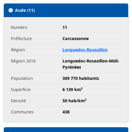
Aude (11)
Numéro
11
Préfecture
Carcassonne
Région
Languedoc-Roussillon
Région 2016
Languedoc-Roussillon-Midi-
Pyrénées
Population
309 770 habitants
Superficie
6 139 km²
Densité
50 hab/km²
Communes
438