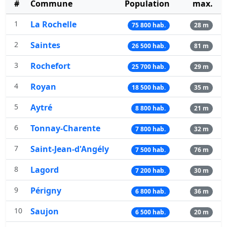
#
Commune
Population
max.
1
La Rochelle
75 800 hab.
28 m
2
Saintes
26 500 hab.
81 m
3
Rochefort
25 700 hab.
29 m
4
Royan
18 500 hab.
35 m
5
Aytré
8 800 hab.
21 m
6
Tonnay-Charente
7 800 hab.
32 m
7
Saint-Jean-d'Angély
7 500 hab.
76 m
8
Lagord
7 200 hab.
30 m
9
Périgny
6 800 hab.
36 m
10
Saujon
6 500 hab.
20 m