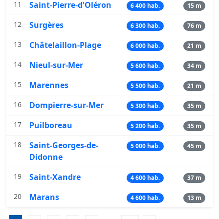
11
Saint-Pierre-d'Oléron
6 400 hab.
15 m
12
Surgères
6 300 hab.
76 m
13
Châtelaillon-Plage
6 000 hab.
21 m
14
Nieul-sur-Mer
5 600 hab.
34 m
15
Marennes
5 500 hab.
21 m
16
Dompierre-sur-Mer
5 300 hab.
35 m
17
Puilboreau
5 200 hab.
35 m
18
Saint-Georges-de-
5 000 hab.
45 m
Didonne
19
Saint-Xandre
4 600 hab.
37 m
20
Marans
4 600 hab.
13 m