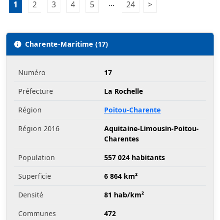
Pagination:
...
1
Page 1
2
Page 2
3
Page 3
4
Page 4
5
Page 5
24
Page 24
>
Page suivante
Charente-Maritime (17)
Numéro
17
Préfecture
La Rochelle
Région
Poitou-Charente
Région 2016
Aquitaine-Limousin-Poitou-
Charentes
Population
557 024 habitants
Superficie
6 864 km²
Densité
81 hab/km²
Communes
472