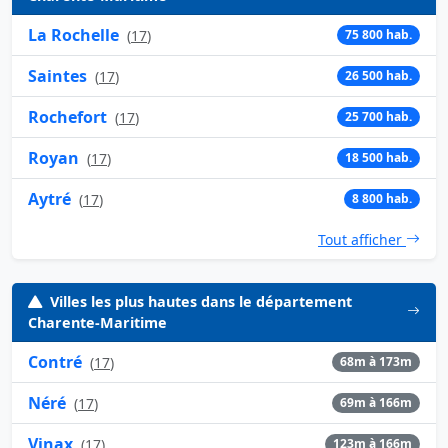
La Rochelle
(
17
)
75 800 hab.
Saintes
(
17
)
26 500 hab.
Rochefort
(
17
)
25 700 hab.
Royan
(
17
)
18 500 hab.
Aytré
(
17
)
8 800 hab.
Tout afficher
Villes les plus hautes dans le département
Charente-Maritime
Contré
(
17
)
68m à 173m
Néré
(
17
)
69m à 166m
Vinax
(
17
)
123m à 166m