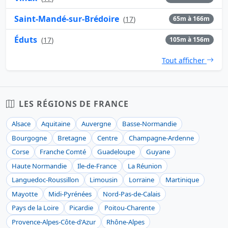
Saint-Mandé-sur-Brédoire
(
17
)
65m à 166m
Éduts
(
17
)
105m à 156m
Tout afficher
LES RÉGIONS DE FRANCE
Alsace
Aquitaine
Auvergne
Basse-Normandie
Bourgogne
Bretagne
Centre
Champagne-Ardenne
Corse
Franche Comté
Guadeloupe
Guyane
Haute Normandie
Ile-de-France
La Réunion
Languedoc-Roussillon
Limousin
Lorraine
Martinique
Mayotte
Midi-Pyrénées
Nord-Pas-de-Calais
Pays de la Loire
Picardie
Poitou-Charente
Provence-Alpes-Côte-d'Azur
Rhône-Alpes