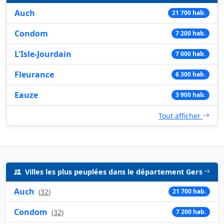
Auch
21 700 hab.
Condom
7 200 hab.
L'Isle-Jourdain
7 000 hab.
Fleurance
6 300 hab.
Eauze
3 900 hab.
Tout afficher
Villes les plus peuplées dans le département Gers
Auch
(
32
)
21 700 hab.
Condom
(
32
)
7 200 hab.