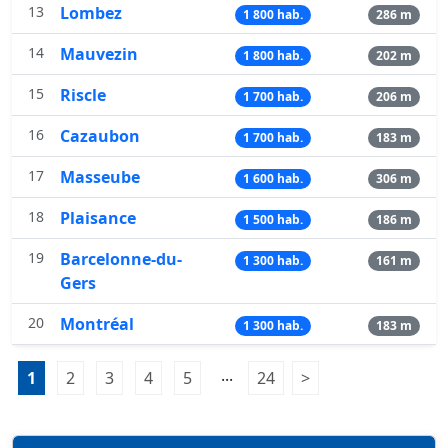
13
Lombez
1 800 hab.
286 m
14
Mauvezin
1 800 hab.
202 m
15
Riscle
1 700 hab.
206 m
16
Cazaubon
1 700 hab.
183 m
17
Masseube
1 600 hab.
306 m
18
Plaisance
1 500 hab.
186 m
19
Barcelonne-du-
1 300 hab.
161 m
Gers
20
Montréal
1 300 hab.
183 m
Pagination:
...
1
Page 1
2
Page 2
3
Page 3
4
Page 4
5
Page 5
24
Page 24
>
Page suivante