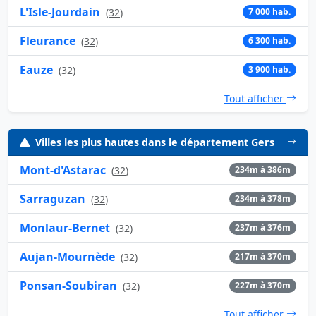
L'Isle-Jourdain
(
32
)
7 000 hab.
Fleurance
(
32
)
6 300 hab.
Eauze
(
32
)
3 900 hab.
Tout afficher
Villes les plus hautes dans le département Gers
Mont-d'Astarac
(
32
)
234m à 386m
Sarraguzan
(
32
)
234m à 378m
Monlaur-Bernet
(
32
)
237m à 376m
Aujan-Mournède
(
32
)
217m à 370m
Ponsan-Soubiran
(
32
)
227m à 370m
Tout afficher