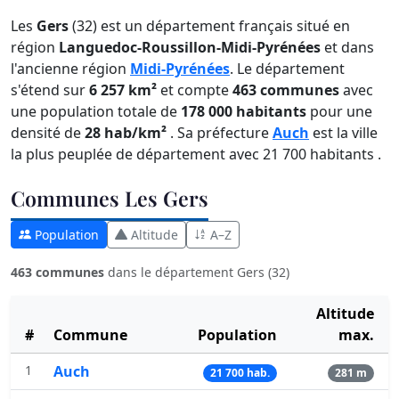
Les
Gers
(32) est un département français situé en
région
Languedoc-Roussillon-Midi-Pyrénées
et dans
l'ancienne région
Midi-Pyrénées
. Le département
s'étend sur
6 257 km²
et compte
463 communes
avec
une population totale de
178 000 habitants
pour une
densité de
28 hab/km²
. Sa préfecture
Auch
est la ville
la plus peuplée de département avec 21 700 habitants .
Communes Les Gers
Population
Altitude
A–Z
463 communes
dans le département Gers (32)
Altitude
#
Commune
Population
max.
1
Auch
21 700 hab.
281 m