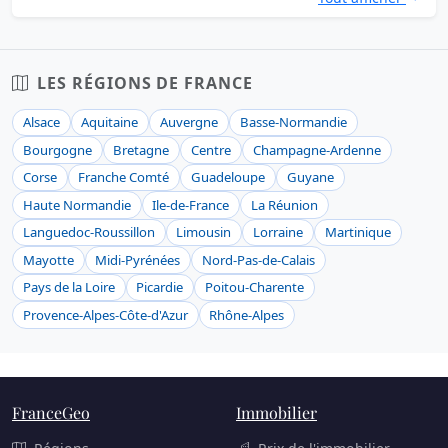
LES RÉGIONS DE FRANCE
Alsace
Aquitaine
Auvergne
Basse-Normandie
Bourgogne
Bretagne
Centre
Champagne-Ardenne
Corse
Franche Comté
Guadeloupe
Guyane
Haute Normandie
Ile-de-France
La Réunion
Languedoc-Roussillon
Limousin
Lorraine
Martinique
Mayotte
Midi-Pyrénées
Nord-Pas-de-Calais
Pays de la Loire
Picardie
Poitou-Charente
Provence-Alpes-Côte-d'Azur
Rhône-Alpes
FranceGeo
Immobilier