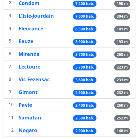
2
Condom
7 200 hab.
190 m
3
L'Isle-Jourdain
7 000 hab.
304 m
4
Fleurance
6 300 hab.
181 m
5
Eauze
3 900 hab.
193 m
6
Mirande
3 700 hab.
268 m
7
Lectoure
3 700 hab.
223 m
8
Vic-Fezensac
3 600 hab.
231 m
9
Gimont
2 900 hab.
232 m
10
Pavie
2 400 hab.
260 m
11
Samatan
2 300 hab.
252 m
12
Nogaro
2 000 hab.
148 m