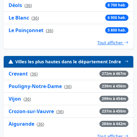
Déols
(
36
)
8 700 hab.
Le Blanc
(
36
)
6 900 hab.
Le Poinçonnet
(
36
)
5 800 hab.
Tout afficher
Villes les plus hautes dans le département Indre
Crevant
(
36
)
272m à 467m
Pouligny-Notre-Dame
(
36
)
239m à 456m
Vijon
(
36
)
299m à 454m
Crozon-sur-Vauvre
(
36
)
237m à 450m
Aigurande
(
36
)
284m à 442m
Tout afficher