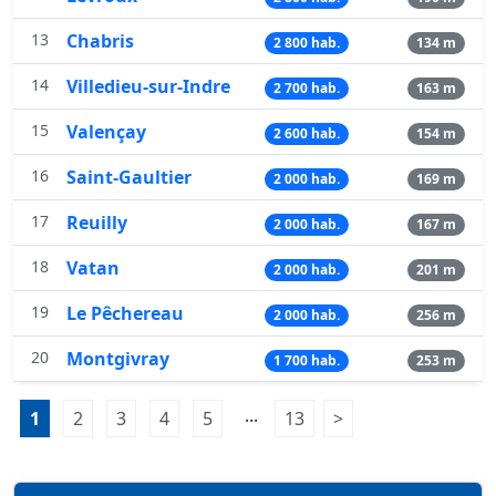
13
Chabris
2 800 hab.
134 m
14
Villedieu-sur-Indre
2 700 hab.
163 m
15
Valençay
2 600 hab.
154 m
16
Saint-Gaultier
2 000 hab.
169 m
17
Reuilly
2 000 hab.
167 m
18
Vatan
2 000 hab.
201 m
19
Le Pêchereau
2 000 hab.
256 m
20
Montgivray
1 700 hab.
253 m
Pagination:
...
1
Page 1
2
Page 2
3
Page 3
4
Page 4
5
Page 5
13
Page 13
>
Page suivante