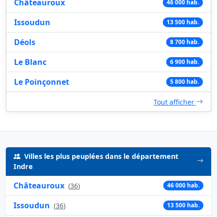
Châteauroux
46 000 hab.
Issoudun
13 500 hab.
Déols
8 700 hab.
Le Blanc
6 900 hab.
Le Poinçonnet
5 800 hab.
Tout afficher
Villes les plus peuplées dans le département
Indre
Châteauroux
(
36
)
46 000 hab.
Issoudun
(
36
)
13 500 hab.