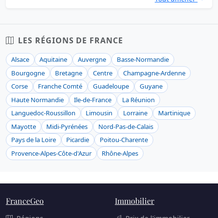
LES RÉGIONS DE FRANCE
Alsace
Aquitaine
Auvergne
Basse-Normandie
Bourgogne
Bretagne
Centre
Champagne-Ardenne
Corse
Franche Comté
Guadeloupe
Guyane
Haute Normandie
Ile-de-France
La Réunion
Languedoc-Roussillon
Limousin
Lorraine
Martinique
Mayotte
Midi-Pyrénées
Nord-Pas-de-Calais
Pays de la Loire
Picardie
Poitou-Charente
Provence-Alpes-Côte-d'Azur
Rhône-Alpes
FranceGeo
Immobilier