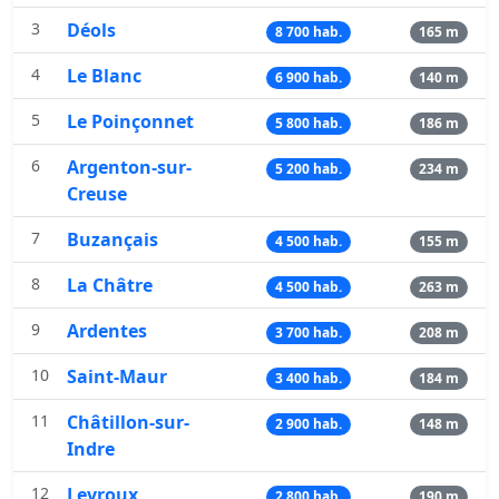
3
Déols
8 700 hab.
165 m
4
Le Blanc
6 900 hab.
140 m
5
Le Poinçonnet
5 800 hab.
186 m
6
Argenton-sur-
5 200 hab.
234 m
Creuse
7
Buzançais
4 500 hab.
155 m
8
La Châtre
4 500 hab.
263 m
9
Ardentes
3 700 hab.
208 m
10
Saint-Maur
3 400 hab.
184 m
11
Châtillon-sur-
2 900 hab.
148 m
Indre
12
Levroux
2 800 hab.
190 m