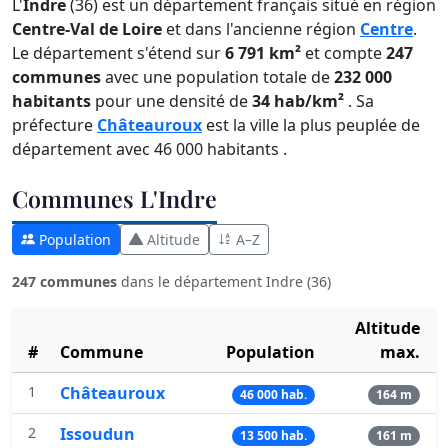
L'
Indre
(36) est un département français situé en région
Centre-Val de Loire
et dans l'ancienne région
Centre
.
Le département s'étend sur
6 791 km²
et compte
247
communes
avec une population totale de
232 000
habitants
pour une densité de
34 hab/km²
. Sa
préfecture
Châteauroux
est la ville la plus peuplée de
département avec 46 000 habitants .
Communes L'Indre
Population
Altitude
A–Z
247 communes
dans le département Indre (36)
Altitude
#
Commune
Population
max.
1
Châteauroux
46 000 hab.
164 m
2
Issoudun
13 500 hab.
161 m