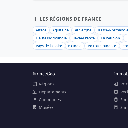
LES RÉGIONS DE FRANCE
Alsace
Aquitaine
Auvergne
Basse-Normandi
Haute Normandie
Ile-de-France
La Réunion
Pays de la Loire
Picardie
Poitou-Charente
Pro
FranceGeo
Immobi
Régions
Prix
Départements
Rec
Communes
Sim
Musées
Sim