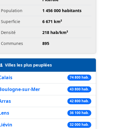
Population
1 456 000 habitants
Superficie
6 671 km²
Densité
218 hab/km²
Communes
895
Villes les plus peuplées
Calais
74 800 hab.
Boulogne-sur-Mer
43 800 hab.
Arras
42 800 hab.
Lens
36 100 hab.
Liévin
32 000 hab.