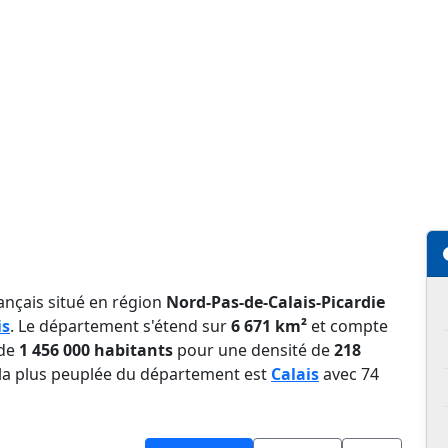
ançais situé en région
Nord-Pas-de-Calais-Picardie
is
. Le département s'étend sur
6 671 km²
et compte
 de
1 456 000 habitants
pour une densité de
218
le la plus peuplée du département est
Calais
avec 74