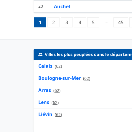
20
Auchel
Pagination:
...
1
Page 1
2
Page 2
3
Page 3
4
Page 4
5
Page 5
45
Pag
Villes les plus peuplées dans le départem
Calais
(
62
)
Boulogne-sur-Mer
(
62
)
Arras
(
62
)
Lens
(
62
)
Liévin
(
62
)