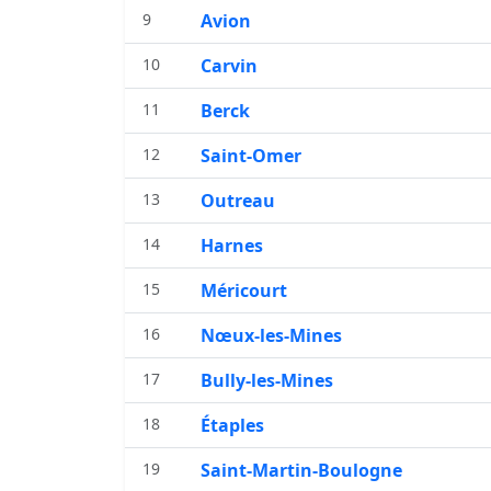
9
Avion
10
Carvin
11
Berck
12
Saint-Omer
13
Outreau
14
Harnes
15
Méricourt
16
Nœux-les-Mines
17
Bully-les-Mines
18
Étaples
19
Saint-Martin-Boulogne