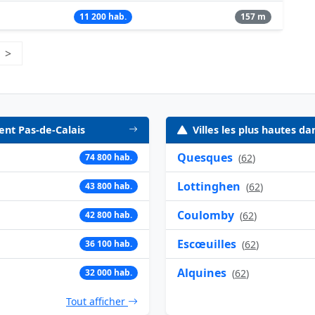
11 200 hab.
157 m
e 45
>
Page suivante
ent Pas-de-Calais
Villes les plus hautes d
Quesques
74 800 hab.
(
62
)
Lottinghen
43 800 hab.
(
62
)
Coulomby
42 800 hab.
(
62
)
Escœuilles
36 100 hab.
(
62
)
Alquines
32 000 hab.
(
62
)
Tout afficher