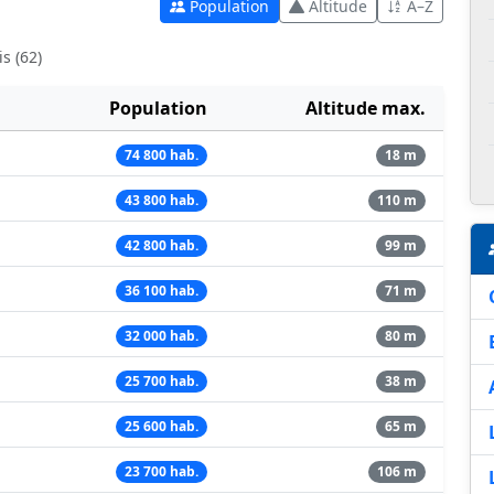
Population
Altitude
A–Z
s (62)
Population
Altitude max.
74 800 hab.
18 m
43 800 hab.
110 m
42 800 hab.
99 m
36 100 hab.
71 m
32 000 hab.
80 m
25 700 hab.
38 m
25 600 hab.
65 m
23 700 hab.
106 m