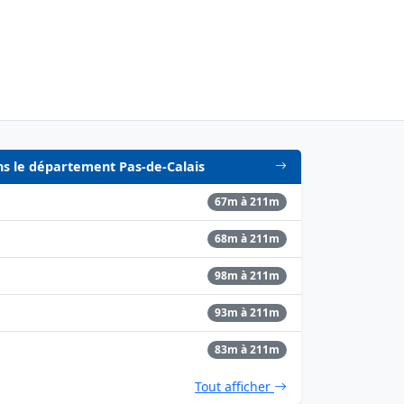
ans le département Pas-de-Calais
67m à 211m
68m à 211m
98m à 211m
93m à 211m
83m à 211m
Tout afficher