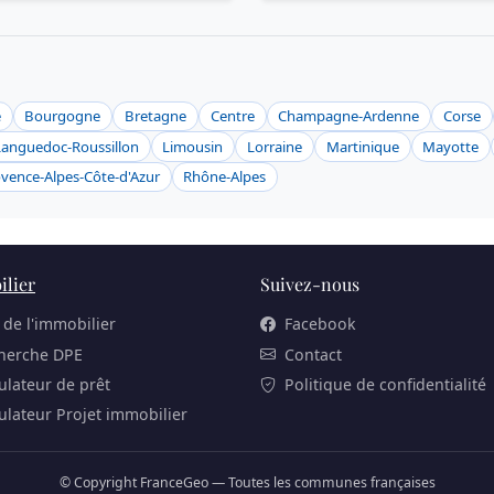
e
Bourgogne
Bretagne
Centre
Champagne-Ardenne
Corse
Languedoc-Roussillon
Limousin
Lorraine
Martinique
Mayotte
vence-Alpes-Côte-d'Azur
Rhône-Alpes
lier
Suivez-nous
 de l'immobilier
Facebook
herche DPE
Contact
ulateur de prêt
Politique de confidentialité
ulateur Projet immobilier
© Copyright FranceGeo — Toutes les communes françaises