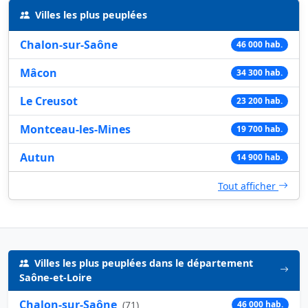
Villes les plus peuplées
Chalon-sur-Saône
46 000 hab.
Mâcon
34 300 hab.
Le Creusot
23 200 hab.
Montceau-les-Mines
19 700 hab.
Autun
14 900 hab.
Tout afficher
Villes les plus peuplées dans le département
Saône-et-Loire
Chalon-sur-Saône
(
71
)
46 000 hab.