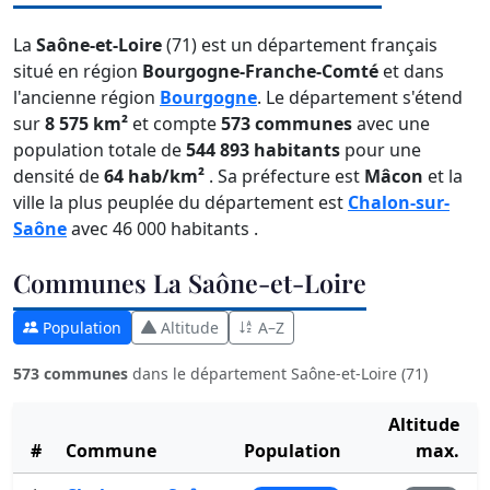
La
Saône-et-Loire
(71) est un département français
situé en région
Bourgogne-Franche-Comté
et dans
l'ancienne région
Bourgogne
. Le département s'étend
sur
8 575 km²
et compte
573 communes
avec une
population totale de
544 893 habitants
pour une
densité de
64 hab/km²
. Sa préfecture est
Mâcon
et la
ville la plus peuplée du département est
Chalon-sur-
Saône
avec 46 000 habitants .
Communes La Saône-et-Loire
Population
Altitude
A–Z
573 communes
dans le département Saône-et-Loire (71)
Altitude
#
Commune
Population
max.