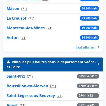
Mâcon
(
71
)
34 300 hab.
Le Creusot
(
71
)
23 200 hab.
Montceau-les-Mines
(
71
)
19 700 hab.
Autun
(
71
)
14 900 hab.
Tout afficher
Villes les plus hautes dans le département Saône-
et-Loire
Saint-Prix
(
71
)
385m à 901m
Roussillon-en-Morvan
(
71
)
370m à 845m
Saint-Léger-sous-Beuvray
(
71
)
294m à 821m
Anost
(
71
)
357m à 785m