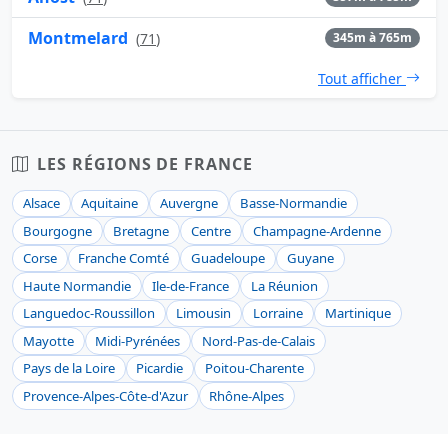
Montmelard
(
71
)
345m à 765m
Tout afficher
LES RÉGIONS DE FRANCE
Alsace
Aquitaine
Auvergne
Basse-Normandie
Bourgogne
Bretagne
Centre
Champagne-Ardenne
Corse
Franche Comté
Guadeloupe
Guyane
Haute Normandie
Ile-de-France
La Réunion
Languedoc-Roussillon
Limousin
Lorraine
Martinique
Mayotte
Midi-Pyrénées
Nord-Pas-de-Calais
Pays de la Loire
Picardie
Poitou-Charente
Provence-Alpes-Côte-d'Azur
Rhône-Alpes