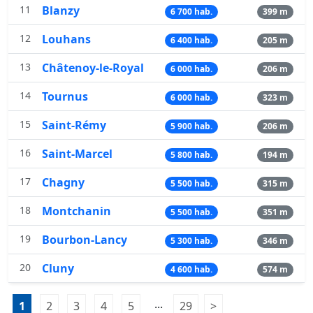
11
Blanzy
6 700 hab.
399 m
12
Louhans
6 400 hab.
205 m
13
Châtenoy-le-Royal
6 000 hab.
206 m
14
Tournus
6 000 hab.
323 m
15
Saint-Rémy
5 900 hab.
206 m
16
Saint-Marcel
5 800 hab.
194 m
17
Chagny
5 500 hab.
315 m
18
Montchanin
5 500 hab.
351 m
19
Bourbon-Lancy
5 300 hab.
346 m
20
Cluny
4 600 hab.
574 m
Pagination:
...
1
Page 1
2
Page 2
3
Page 3
4
Page 4
5
Page 5
29
Page 29
>
Page suivante