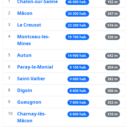
1
Chalon-sur-Saône
46 000 hab.
192 m
2
Mâcon
34 300 hab.
347 m
3
Le Creusot
23 200 hab.
516 m
4
Montceau-les-
19 700 hab.
326 m
Mines
5
Autun
14 900 hab.
642 m
6
Paray-le-Monial
9 100 hab.
304 m
7
Saint-Vallier
9 000 hab.
382 m
8
Digoin
8 600 hab.
306 m
9
Gueugnon
7 800 hab.
352 m
10
Charnay-lès-
6 800 hab.
310 m
Mâcon