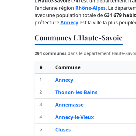
L'
Haute-Savoie
(74) est un département fra
l'ancienne région
Rhône-Alpes
. Le départe
avec une population totale de
631 679 habi
préfecture
Annecy
est la ville la plus peup
Communes L'Haute-Savoie
294 communes
dans le département Haute-Savoi
#
Commune
1
Annecy
2
Thonon-les-Bains
3
Annemasse
4
Annecy-le-Vieux
5
Cluses