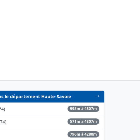
dans le département Haute-Savoie
74
)
995m à 4807m
74
)
571m à 4807m
796m à 4280m