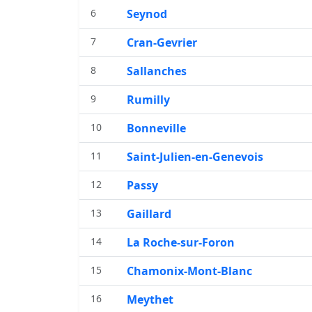
6
Seynod
7
Cran-Gevrier
8
Sallanches
9
Rumilly
10
Bonneville
11
Saint-Julien-en-Genevois
12
Passy
13
Gaillard
14
La Roche-sur-Foron
15
Chamonix-Mont-Blanc
16
Meythet