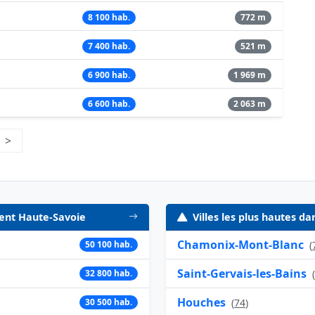
8 100 hab.
772 m
7 400 hab.
521 m
6 900 hab.
1 969 m
6 600 hab.
2 063 m
e 15
>
Page suivante
ment Haute-Savoie
Villes les plus hautes 
Chamonix-Mont-Blanc
50 100 hab.
(
Saint-Gervais-les-Bains
32 800 hab.
(
Houches
30 500 hab.
(
74
)