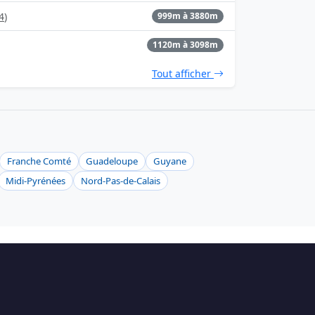
4
)
999m à 3880m
1120m à 3098m
Tout afficher
Franche Comté
Guadeloupe
Guyane
Midi-Pyrénées
Nord-Pas-de-Calais