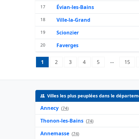
17
Évian-les-Bains
18
Ville-la-Grand
19
Scionzier
20
Faverges
Pagination:
...
1
Page 1
2
Page 2
3
Page 3
4
Page 4
5
Page 5
15
Pag
Villes les plus peuplées dans le départe
Annecy
(
74
)
Thonon-les-Bains
(
74
)
Annemasse
(
74
)