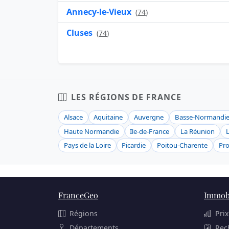
Annecy-le-Vieux
(
74
)
Cluses
(
74
)
LES RÉGIONS DE FRANCE
Alsace
Aquitaine
Auvergne
Basse-Normandi
Haute Normandie
Ile-de-France
La Réunion
Pays de la Loire
Picardie
Poitou-Charente
Pro
FranceGeo
Immobi
Régions
Prix
Départements
Rec