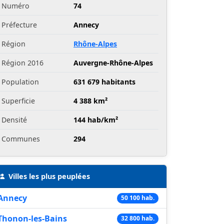
Numéro
74
Préfecture
Annecy
Région
Rhône-Alpes
Région 2016
Auvergne-Rhône-Alpes
Population
631 679 habitants
Superficie
4 388 km²
Densité
144 hab/km²
Communes
294
Villes les plus peuplées
Annecy
50 100 hab.
Thonon-les-Bains
32 800 hab.