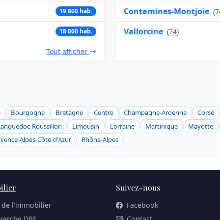
Contamines-Montjoie
19 800 hab.
(
7
Vallorcine
18 000 hab.
(
74
)
Tout afficher
e
Bourgogne
Bretagne
Centre
Champagne-Ardenne
Corse
Languedoc-Roussillon
Limousin
Lorraine
Martinique
Mayotte
vence-Alpes-Côte-d'Azur
Rhône-Alpes
lier
Suivez-nous
 de l'immobilier
Facebook
herche DPE
Contact