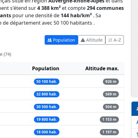
nçais situé en région
Auvergne-Rhône-Alpes
et dans
ment s'étend sur
4 388 km²
et compte
294 communes
tants
pour une densité de
144 hab/km²
. Sa
lée de département avec 50 100 habitants .
Population
Altitude
A–Z
e (74)
Population
Altitude max.
50 100 hab.
926 m
32 800 hab.
569 m
30 500 hab.
504 m
19 800 hab.
1 153 m
18 000 hab.
1 197 m