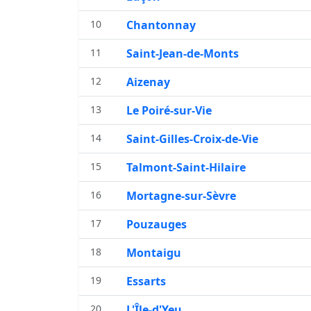
10
Chantonnay
11
Saint-Jean-de-Monts
12
Aizenay
13
Le Poiré-sur-Vie
14
Saint-Gilles-Croix-de-Vie
15
Talmont-Saint-Hilaire
16
Mortagne-sur-Sèvre
17
Pouzauges
18
Montaigu
19
Essarts
20
L'Île-d'Yeu