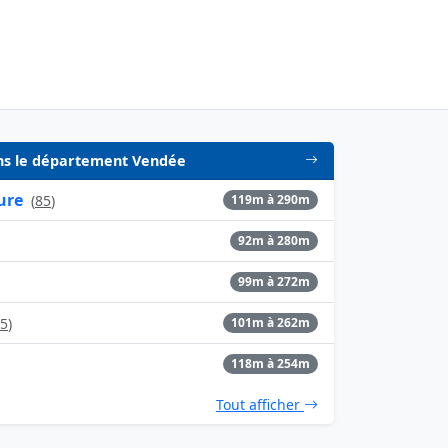
dans le département Vendée
ure
(
85
)
119m à 290m
92m à 280m
99m à 272m
5
)
101m à 262m
118m à 254m
Tout afficher