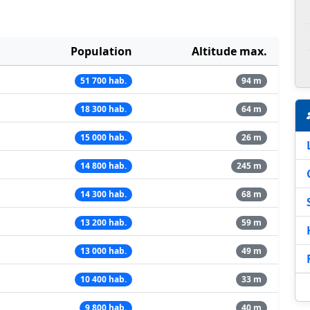
Population
Altitude max.
51 700 hab.
94 m
18 300 hab.
64 m
15 000 hab.
26 m
14 800 hab.
245 m
14 300 hab.
68 m
13 200 hab.
59 m
13 000 hab.
49 m
10 400 hab.
33 m
9 800 hab.
40 m