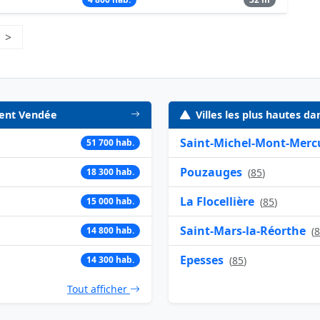
e 15
>
Page suivante
ment Vendée
Villes les plus hautes 
Saint-Michel-Mont-Merc
51 700 hab.
Pouzauges
18 300 hab.
(
85
)
La Flocellière
15 000 hab.
(
85
)
Saint-Mars-la-Réorthe
14 800 hab.
(
8
Epesses
14 300 hab.
(
85
)
Tout afficher