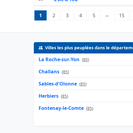
Pagination:
...
1
Page 1
2
Page 2
3
Page 3
4
Page 4
5
Page 5
15
Pag
Villes les plus peuplées dans le départe
La Roche-sur-Yon
(
85
)
Challans
(
85
)
Sables-d'Olonne
(
85
)
Herbiers
(
85
)
Fontenay-le-Comte
(
85
)