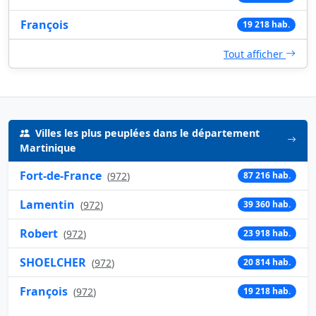
François
19 218 hab.
Tout afficher
Villes les plus peuplées dans le département
Martinique
Fort-de-France
(
972
)
87 216 hab.
Lamentin
(
972
)
39 360 hab.
Robert
(
972
)
23 918 hab.
SHOELCHER
(
972
)
20 814 hab.
François
(
972
)
19 218 hab.