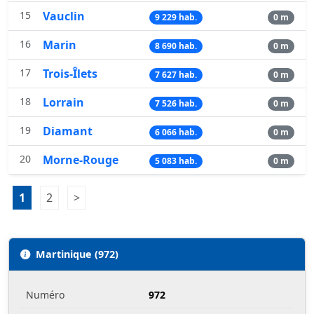
15
Vauclin
9 229 hab.
0 m
16
Marin
8 690 hab.
0 m
17
Trois-Îlets
7 627 hab.
0 m
18
Lorrain
7 526 hab.
0 m
19
Diamant
6 066 hab.
0 m
20
Morne-Rouge
5 083 hab.
0 m
Pagination:
1
Page 1
2
Page 2
>
Page suivante
Martinique (972)
Numéro
972