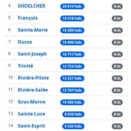
4
SHOELCHER
20 814 hab.
0 m
5
François
19 218 hab.
0 m
6
Sainte-Marie
18 389 hab.
0 m
7
Ducos
16 896 hab.
0 m
8
Saint-Joseph
16 717 hab.
0 m
9
Trinité
13 724 hab.
0 m
10
Rivière-Pilote
13 221 hab.
0 m
11
Rivière-Salée
12 767 hab.
0 m
12
Gros-Morne
10 588 hab.
0 m
13
Sainte-Luce
9 926 hab.
0 m
14
Saint-Esprit
9 335 hab.
0 m