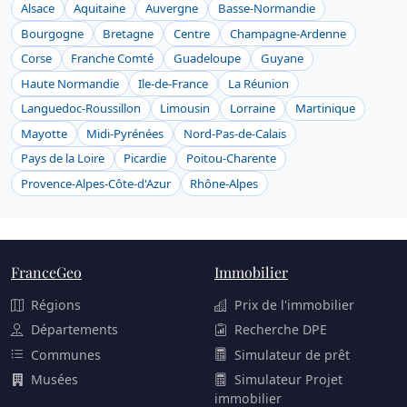
Alsace
Aquitaine
Auvergne
Basse-Normandie
Bourgogne
Bretagne
Centre
Champagne-Ardenne
Corse
Franche Comté
Guadeloupe
Guyane
Haute Normandie
Ile-de-France
La Réunion
Languedoc-Roussillon
Limousin
Lorraine
Martinique
Mayotte
Midi-Pyrénées
Nord-Pas-de-Calais
Pays de la Loire
Picardie
Poitou-Charente
Provence-Alpes-Côte-d'Azur
Rhône-Alpes
FranceGeo
Immobilier
Régions
Prix de l'immobilier
Départements
Recherche DPE
Communes
Simulateur de prêt
Musées
Simulateur Projet
immobilier