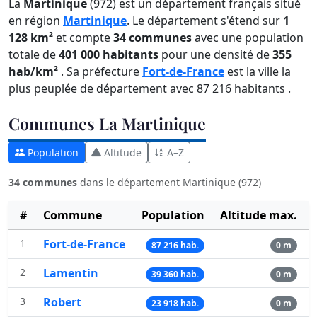
La
Martinique
(972) est un département français situé
en région
Martinique
. Le département s'étend sur
1
128 km²
et compte
34 communes
avec une population
totale de
401 000 habitants
pour une densité de
355
hab/km²
. Sa préfecture
Fort-de-France
est la ville la
plus peuplée de département avec 87 216 habitants .
Communes La Martinique
Population
Altitude
A–Z
34 communes
dans le département Martinique (972)
#
Commune
Population
Altitude max.
1
Fort-de-France
87 216 hab.
0 m
2
Lamentin
39 360 hab.
0 m
3
Robert
23 918 hab.
0 m