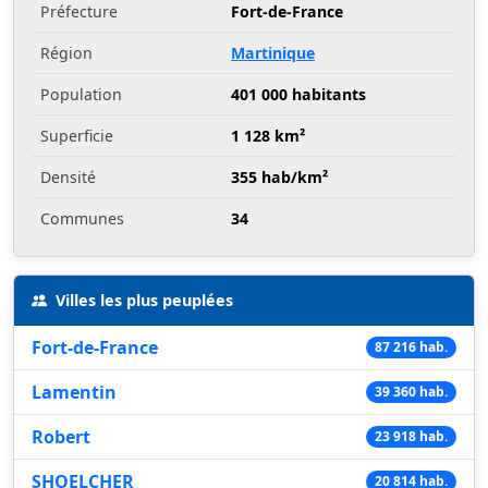
Préfecture
Fort-de-France
Région
Martinique
Population
401 000 habitants
Superficie
1 128 km²
Densité
355 hab/km²
Communes
34
Villes les plus peuplées
Fort-de-France
87 216 hab.
Lamentin
39 360 hab.
Robert
23 918 hab.
SHOELCHER
20 814 hab.