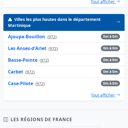
Tout afficher
Villes les plus hautes dans le département
Martinique
Ajoupa-Bouillon
(
972
)
0m à 0m
Les Anses-d'Arlet
(
972
)
0m à 0m
Basse-Pointe
(
972
)
0m à 0m
Carbet
(
972
)
0m à 0m
Case-Pilote
(
972
)
0m à 0m
Tout afficher
LES RÉGIONS DE FRANCE