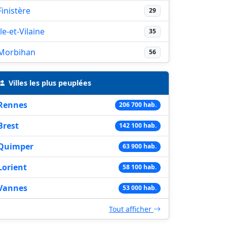
Finistère
29
Ile-et-Vilaine
35
Morbihan
56
Villes les plus peuplées
Rennes
206 700 hab.
Brest
142 100 hab.
Quimper
63 900 hab.
Lorient
58 100 hab.
Vannes
53 000 hab.
Tout afficher