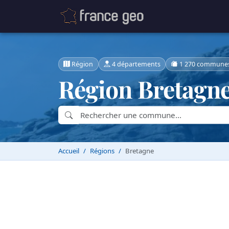
Région
4 départements
1 270 commune
Région Bretagn
Accueil
Régions
Bretagne