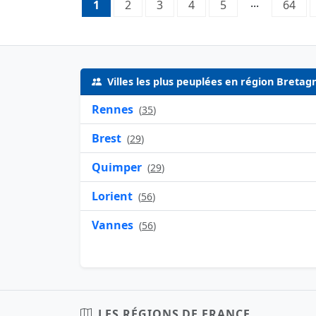
Pagination:
...
1
Page 1
2
Page 2
3
Page 3
4
Page 4
5
Page 5
64
Pag
Villes les plus peuplées en région Bretag
Rennes
(
35
)
Brest
(
29
)
Quimper
(
29
)
Lorient
(
56
)
Vannes
(
56
)
LES RÉGIONS DE FRANCE