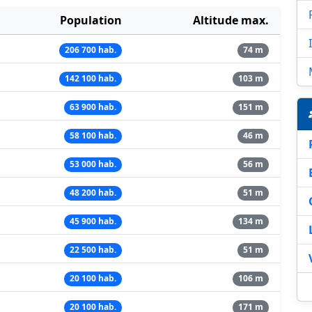
Population
Altitude max.
206 700 hab.
74 m
142 100 hab.
103 m
63 900 hab.
151 m
58 100 hab.
46 m
53 000 hab.
56 m
48 200 hab.
51 m
45 900 hab.
134 m
22 500 hab.
51 m
20 100 hab.
106 m
20 100 hab.
171 m