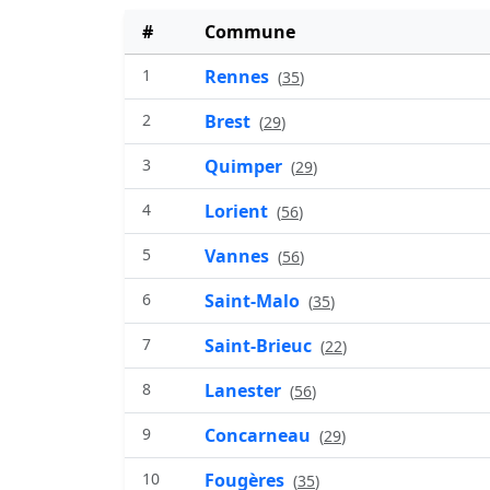
#
Commune
1
Rennes
(
35
)
2
Brest
(
29
)
3
Quimper
(
29
)
4
Lorient
(
56
)
5
Vannes
(
56
)
6
Saint-Malo
(
35
)
7
Saint-Brieuc
(
22
)
8
Lanester
(
56
)
9
Concarneau
(
29
)
10
Fougères
(
35
)