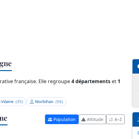
agne
ative française. Elle regroupe
4 départements
et
1
t-Vilaine
(35)
Morbihan
(56)
gne
Population
Altitude
A–Z