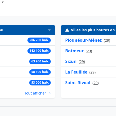
e 64
>
Page suivante
ne
Villes les plus hautes e
Plounéour-Ménez
206 700 hab.
(
29
)
Botmeur
142 100 hab.
(
29
)
Sizun
63 900 hab.
(
29
)
La Feuillée
58 100 hab.
(
29
)
Saint-Rivoal
53 000 hab.
(
29
)
Tout afficher