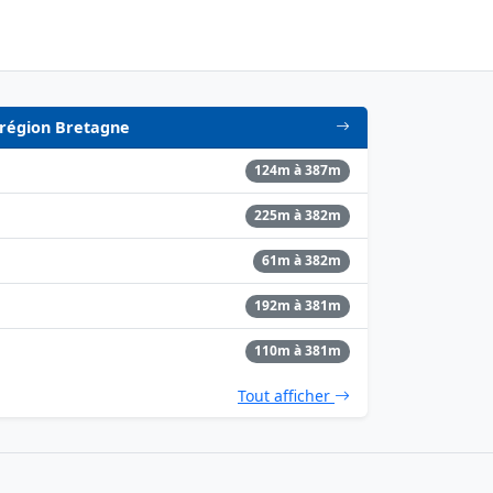
n région Bretagne
124m à 387m
225m à 382m
61m à 382m
192m à 381m
110m à 381m
Tout afficher