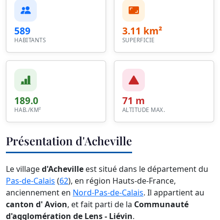
589
3.11 km²
HABITANTS
SUPERFICIE
189.0
71 m
HAB./KM²
ALTITUDE MAX.
Présentation d'Acheville
Le village
d'Acheville
est situé dans le département du
Pas-de-Calais
(
62
), en région Hauts-de-France,
anciennement en
Nord-Pas-de-Calais
. Il appartient au
canton d' Avion
, et fait parti de la
Communauté
d'agglomération de Lens - Liévin
.