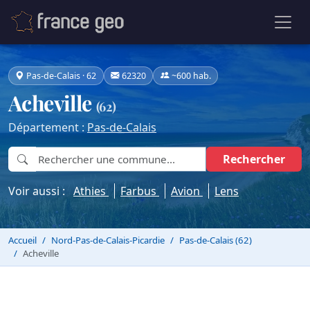
Pas-de-Calais · 62
62320
~600 hab.
Acheville
(62)
Département :
Pas-de-Calais
Rechercher
Voir aussi :
Athies
Farbus
Avion
Lens
Accueil
Nord-Pas-de-Calais-Picardie
Pas-de-Calais (62)
Acheville