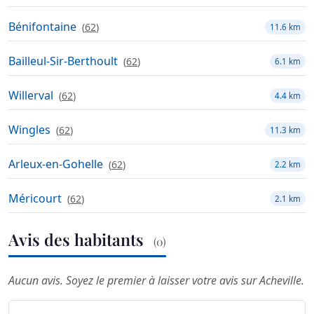
Bénifontaine
(
62
)
11.6 km
Bailleul-Sir-Berthoult
(
62
)
6.1 km
Willerval
(
62
)
4.4 km
Wingles
(
62
)
11.3 km
Arleux-en-Gohelle
(
62
)
2.2 km
Méricourt
(
62
)
2.1 km
Avis des habitants
(0)
Aucun avis. Soyez le premier à laisser votre avis sur Acheville.