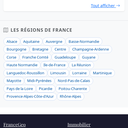
Tout afficher
LES RÉGIONS DE FRANCE
Alsace
Aquitaine
Auvergne
Basse-Normandie
Bourgogne
Bretagne
Centre
Champagne-Ardenne
Corse
Franche Comté
Guadeloupe
Guyane
Haute Normandie
Ile-de-France
La Réunion
Languedoc-Roussillon
Limousin
Lorraine
Martinique
Mayotte
Midi-Pyrénées
Nord-Pas-de-Calais
Pays de la Loire
Picardie
Poitou-Charente
Provence-Alpes-Côte-d'Azur
Rhône-Alpes
FranceGeo
Immobilier