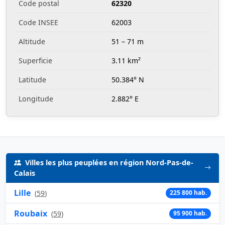
Code postal
62320
Code INSEE
62003
Altitude
51 – 71 m
Superficie
3.11 km²
Latitude
50.384° N
Longitude
2.882° E
Villes les plus peuplées en région Nord-Pas-de-
Calais
Lille
(
59
)
225 800 hab.
Roubaix
(
59
)
95 900 hab.