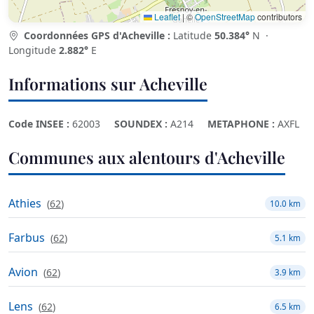
Leaflet
|
©
OpenStreetMap
contributors
Coordonnées GPS d'Acheville :
Latitude
50.384°
N ·
Longitude
2.882°
E
Informations sur Acheville
Code INSEE :
62003
SOUNDEX :
A214
METAPHONE :
AXFL
Communes aux alentours d'Acheville
Athies
(
62
)
10.0 km
Farbus
(
62
)
5.1 km
Avion
(
62
)
3.9 km
Lens
(
62
)
6.5 km