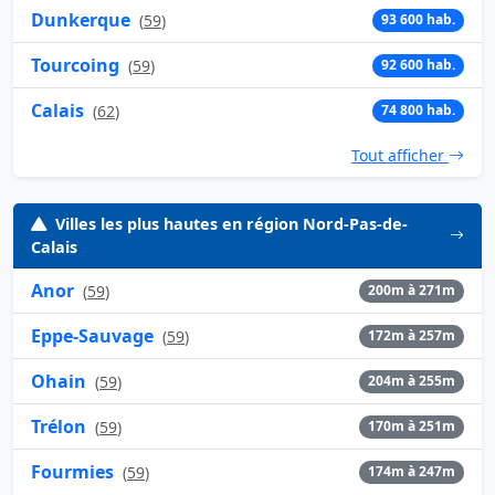
Dunkerque
(
59
)
93 600 hab.
Tourcoing
(
59
)
92 600 hab.
Calais
(
62
)
74 800 hab.
Tout afficher
Villes les plus hautes en région Nord-Pas-de-
Calais
Anor
(
59
)
200m à 271m
Eppe-Sauvage
(
59
)
172m à 257m
Ohain
(
59
)
204m à 255m
Trélon
(
59
)
170m à 251m
Fourmies
(
59
)
174m à 247m