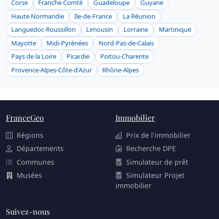
Corse
Franche Comté
Guadeloupe
Guyane
Haute Normandie
Ile-de-France
La Réunion
Languedoc-Roussillon
Limousin
Lorraine
Martinique
Mayotte
Midi-Pyrénées
Nord-Pas-de-Calais
Pays de la Loire
Picardie
Poitou-Charente
Provence-Alpes-Côte-d'Azur
Rhône-Alpes
FranceGeo
Immobilier
Régions
Prix de l'immobilier
Départements
Recherche DPE
Communes
Simulateur de prêt
Musées
Simulateur Projet
immobilier
Suivez-nous