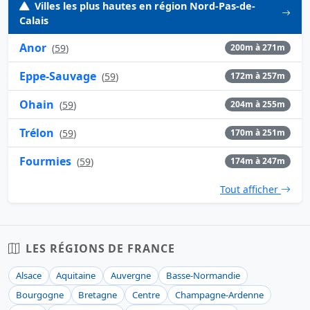
Villes les plus hautes en région Nord-Pas-de-
Calais
Anor
(
59
)
200m à 271m
Eppe-Sauvage
(
59
)
172m à 257m
Ohain
(
59
)
204m à 255m
Trélon
(
59
)
170m à 251m
Fourmies
(
59
)
174m à 247m
Tout afficher
LES RÉGIONS DE FRANCE
Alsace
Aquitaine
Auvergne
Basse-Normandie
Bourgogne
Bretagne
Centre
Champagne-Ardenne