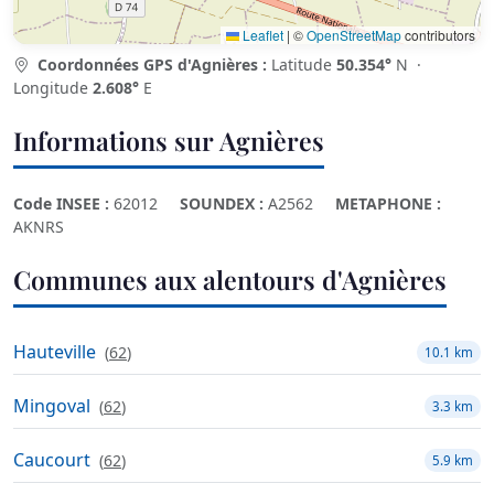
Leaflet
|
©
OpenStreetMap
contributors
Coordonnées GPS d'Agnières :
Latitude
50.354°
N ·
Longitude
2.608°
E
Informations sur Agnières
Code INSEE :
62012
SOUNDEX :
A2562
METAPHONE :
AKNRS
Communes aux alentours d'Agnières
Hauteville
(
62
)
10.1 km
Mingoval
(
62
)
3.3 km
Caucourt
(
62
)
5.9 km