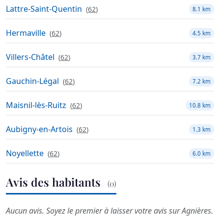
Lattre-Saint-Quentin
(
62
)
8.1 km
Hermaville
(
62
)
4.5 km
Villers-Châtel
(
62
)
3.7 km
Gauchin-Légal
(
62
)
7.2 km
Maisnil-lès-Ruitz
(
62
)
10.8 km
Aubigny-en-Artois
(
62
)
1.3 km
Noyellette
(
62
)
6.0 km
Avis des habitants
(0)
Aucun avis. Soyez le premier à laisser votre avis sur Agnières.