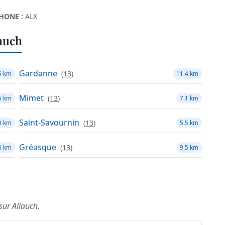
HONE :
ALX
auch
Gardanne
(
13
)
6 km
11.4 km
Mimet
(
13
)
6 km
7.1 km
Saint-Savournin
(
13
)
8 km
5.5 km
Gréasque
(
13
)
6 km
9.5 km
sur Allauch.