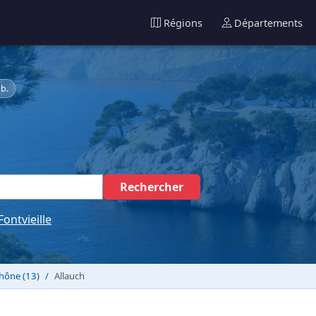
Régions
Départements
b.
Rechercher
Fontvieille
hône (13)
Allauch