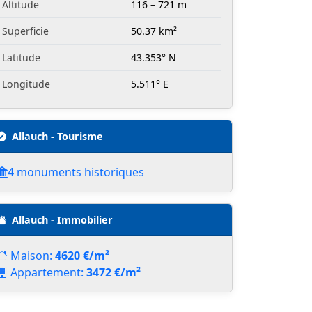
Altitude
116 – 721 m
Superficie
50.37 km²
Latitude
43.353° N
Longitude
5.511° E
Allauch - Tourisme
4 monuments historiques
Allauch - Immobilier
Maison:
4620 €/m²
Appartement:
3472 €/m²