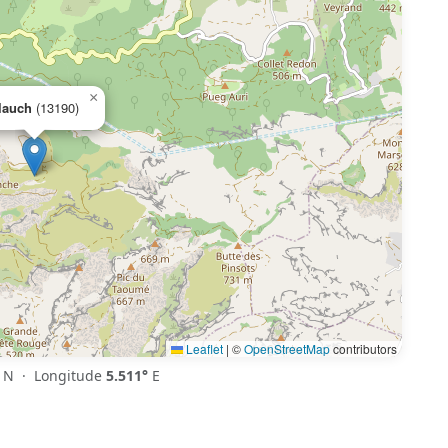
×
lauch
(13190)
Leaflet
|
©
OpenStreetMap
contributors
N · Longitude
5.511°
E