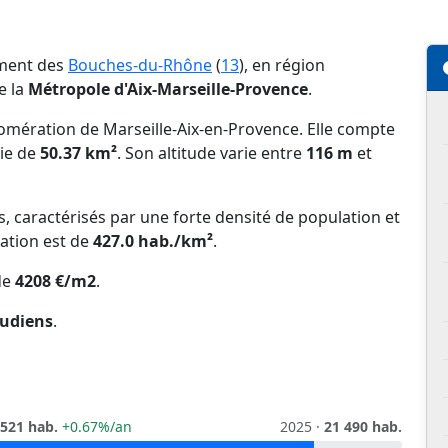
ement des
Bouches-du-Rhône
(
13
), en région
e la
Métropole d'Aix-Marseille-Provence
.
omération de Marseille-Aix-en-Provence. Elle compte
ie de
50.37 km²
. Son altitude varie entre
116 m
et
ns, caractérisés par une forte densité de population et
lation est de
427.0 hab./km²
.
de
4208 €/m2
.
audiens
.
 521 hab.
+0.67%/an
2025 ·
21 490 hab.