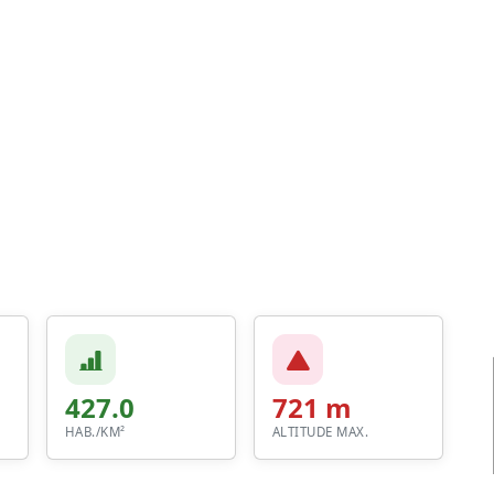
427.0
721 m
HAB./KM²
ALTITUDE MAX.