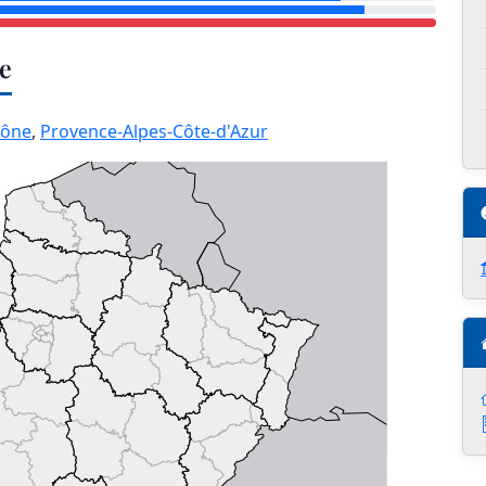
ce
hône
,
Provence-Alpes-Côte-d'Azur