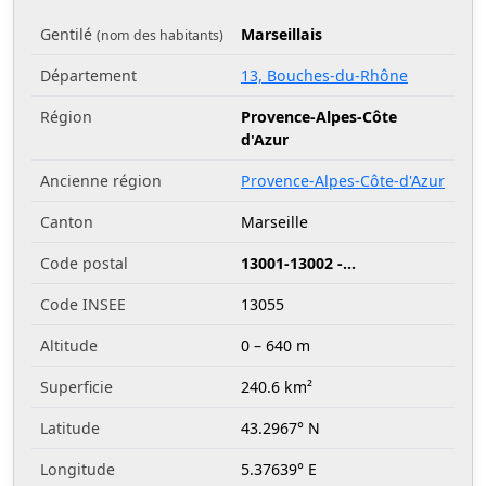
Gentilé
Marseillais
(nom des habitants)
Département
13, Bouches-du-Rhône
Région
Provence-Alpes-Côte
d'Azur
Ancienne région
Provence-Alpes-Côte-d'Azur
Canton
Marseille
Code postal
13001-13002 -...
Code INSEE
13055
Altitude
0 – 640 m
Superficie
240.6 km²
Latitude
43.2967° N
Longitude
5.37639° E