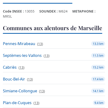
Code INSEE :
13055
SOUNDEX :
M624
METAPHONE :
MRSL
Communes aux alentours de Marseille
Pennes-Mirabeau
(
13
)
13.3 km
Septèmes-les-Vallons
(
13
)
11.5 km
Cabriès
(
13
)
15.2 km
Bouc-Bel-Air
(
13
)
17.4 km
Simiane-Collongue
(
13
)
14.1 km
Plan-de-Cuques
(
13
)
9.4 km