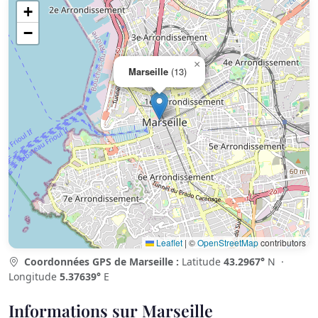
+
−
×
Marseille
(13)
Leaflet
|
©
OpenStreetMap
contributors
Coordonnées GPS de Marseille :
Latitude
43.2967°
N ·
Longitude
5.37639°
E
Informations sur Marseille