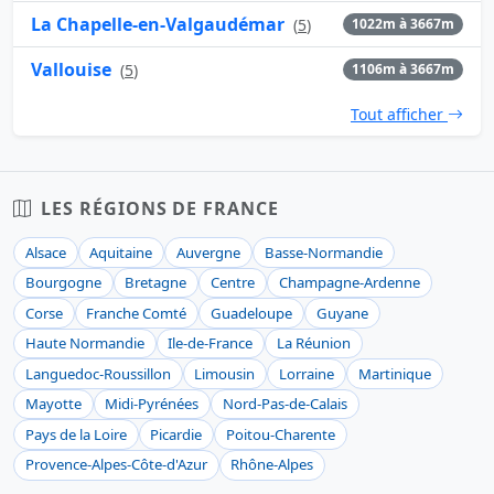
La Chapelle-en-Valgaudémar
(
5
)
1022m à 3667m
Vallouise
(
5
)
1106m à 3667m
Tout afficher
LES RÉGIONS DE FRANCE
Alsace
Aquitaine
Auvergne
Basse-Normandie
Bourgogne
Bretagne
Centre
Champagne-Ardenne
Corse
Franche Comté
Guadeloupe
Guyane
Haute Normandie
Ile-de-France
La Réunion
Languedoc-Roussillon
Limousin
Lorraine
Martinique
Mayotte
Midi-Pyrénées
Nord-Pas-de-Calais
Pays de la Loire
Picardie
Poitou-Charente
Provence-Alpes-Côte-d'Azur
Rhône-Alpes