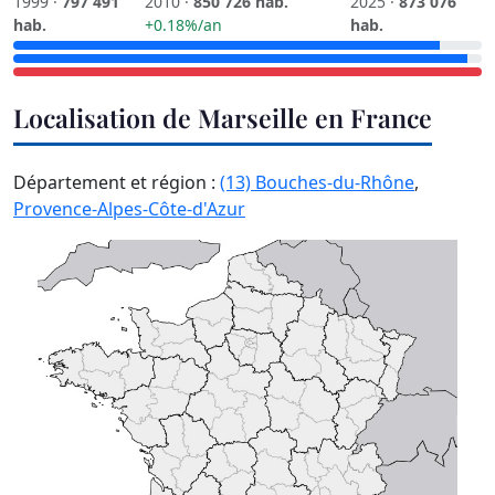
1999 ·
797 491
2010 ·
850 726 hab.
2025 ·
873 076
hab.
+0.18%/an
hab.
Localisation de Marseille en France
Département et région :
(13) Bouches-du-Rhône
,
Provence-Alpes-Côte-d'Azur