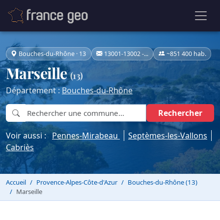
Bouches-du-Rhône · 13
13001-13002 -...
~851 400 hab.
Marseille
(13)
Département :
Bouches-du-Rhône
Rechercher
Voir aussi :
Pennes-Mirabeau
Septèmes-les-Vallons
Cabriès
Accueil
Provence-Alpes-Côte-d'Azur
Bouches-du-Rhône (13)
Marseille