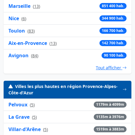
Marseille
(
13
)
851 400 hab.
Nice
(
6
)
344 900 hab.
Toulon
(
83
)
166 700 hab.
Aix-en-Provence
(
13
)
142 700 hab.
Avignon
(
84
)
90 100 hab.
Tout afficher
Villes les plus hautes en région Provence-Alpes-
Côte-d'Azur
Pelvoux
(
5
)
1179m à 4099m
La Grave
(
5
)
1135m à 3976m
Villar-d'Arêne
(
5
)
1519m à 3883m