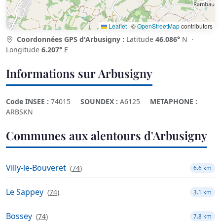
Leaflet
|
©
OpenStreetMap
contributors
Coordonnées GPS d'Arbusigny :
Latitude
46.086°
N ·
Longitude
6.207°
E
Informations sur Arbusigny
Code INSEE :
74015
SOUNDEX :
A6125
METAPHONE :
ARBSKN
Communes aux alentours d'Arbusigny
Villy-le-Bouveret
(
74
)
6.6 km
Le Sappey
(
74
)
3.1 km
Bossey
(
74
)
7.8 km