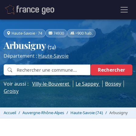
Haute-Savoie · 74
74930
~900 hab.
Arbusigny
(74)
Département :
Haute-Savoie
Rechercher
Voir aussi :
Villy-le-Bouveret
Le Sappey
Bossey
Groisy
Accueil
Auvergne-Rhône-Alpes
Haute-Savoie (74)
Arbusigny