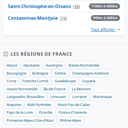
Saint-Christophe-en-Oisans
(
38
)
1168m à 4008m
Contamines-Montjoie
(
74
)
999m à 3880m
Tout afficher
LES RÉGIONS DE FRANCE
Alsace
Aquitaine
Auvergne
Basse-Normandie
Bourgogne
Bretagne
Centre
Champagne-Ardenne
Corse
Franche Comté
Guadeloupe
Guyane
Haute Normandie
Ile-de-France
La Réunion
Languedoc-Roussillon
Limousin
Lorraine
Martinique
Mayotte
Midi-Pyrénées
Nord-Pas-de-Calais
Pays de la Loire
Picardie
Poitou-Charente
Provence-Alpes-Côte-d'Azur
Rhône-Alpes