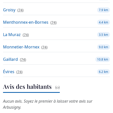
Groisy
(
74
)
7.9 km
Menthonnex-en-Bornes
(
74
)
4.4 km
La Muraz
(
74
)
3.5 km
Monnetier-Mornex
(
74
)
9.0 km
Gaillard
(
74
)
10.8 km
Évires
(
74
)
6.2 km
Avis des habitants
(0)
Aucun avis. Soyez le premier à laisser votre avis sur
Arbusigny.