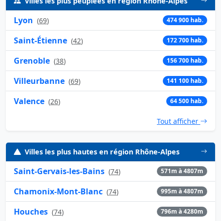
Villes les plus peuplées en région Rhône-Alpes
Lyon
(
69
)
474 900 hab.
Saint-Étienne
(
42
)
172 700 hab.
Grenoble
(
38
)
156 700 hab.
Villeurbanne
(
69
)
141 100 hab.
Valence
(
26
)
64 500 hab.
Tout afficher
Villes les plus hautes en région Rhône-Alpes
Saint-Gervais-les-Bains
(
74
)
571m à 4807m
Chamonix-Mont-Blanc
(
74
)
995m à 4807m
Houches
(
74
)
796m à 4280m