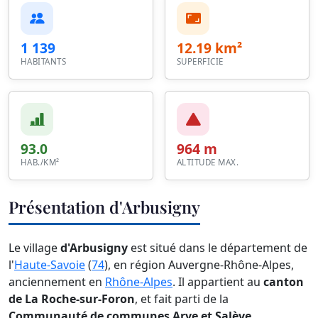
1 139
12.19 km²
HABITANTS
SUPERFICIE
93.0
964 m
HAB./KM²
ALTITUDE MAX.
Présentation d'Arbusigny
Le village
d'Arbusigny
est situé dans le département de
l'
Haute-Savoie
(
74
), en région Auvergne-Rhône-Alpes,
anciennement en
Rhône-Alpes
. Il appartient au
canton
de La Roche-sur-Foron
, et fait parti de la
Communauté de communes Arve et Salève
.