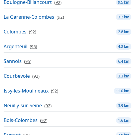
Boulogne-Billancourt
(
92
)
9.5 km
La Garenne-Colombes
(
92
)
3.2 km
Colombes
(
92
)
2.8 km
Argenteuil
(
95
)
4.8 km
Sannois
(
95
)
6.4 km
Courbevoie
(
92
)
3.3 km
Issy-les-Moulineaux
(
92
)
11.0 km
Neuilly-sur-Seine
(
92
)
3.9 km
Bois-Colombes
(
92
)
1.6 km