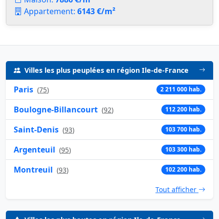
Appartement:
6143 €/m²
Villes les plus peuplées en région Ile-de-France
Paris
(
75
)
2 211 000 hab.
Boulogne-Billancourt
(
92
)
112 200 hab.
Saint-Denis
(
93
)
103 700 hab.
Argenteuil
(
95
)
103 300 hab.
Montreuil
(
93
)
102 200 hab.
Tout afficher