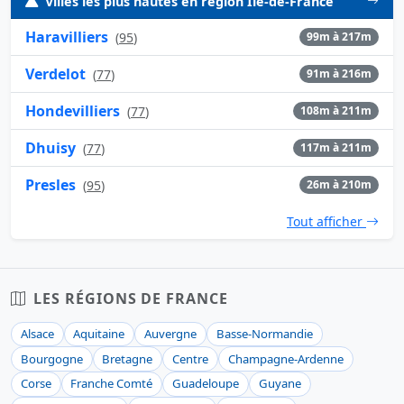
Villes les plus hautes en région Ile-de-France
Haravilliers
(
95
)
99m à 217m
Verdelot
(
77
)
91m à 216m
Hondevilliers
(
77
)
108m à 211m
Dhuisy
(
77
)
117m à 211m
Presles
(
95
)
26m à 210m
Tout afficher
LES RÉGIONS DE FRANCE
Alsace
Aquitaine
Auvergne
Basse-Normandie
Bourgogne
Bretagne
Centre
Champagne-Ardenne
Corse
Franche Comté
Guadeloupe
Guyane