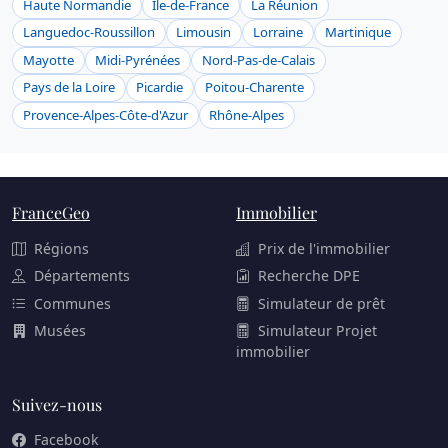
Haute Normandie
Ile-de-France
La Réunion
Languedoc-Roussillon
Limousin
Lorraine
Martinique
Mayotte
Midi-Pyrénées
Nord-Pas-de-Calais
Pays de la Loire
Picardie
Poitou-Charente
Provence-Alpes-Côte-d'Azur
Rhône-Alpes
FranceGeo
Immobilier
Régions
Prix de l'immobilier
Départements
Recherche DPE
Communes
Simulateur de prêt
Musées
Simulateur Projet
immobilier
Suivez-nous
Facebook