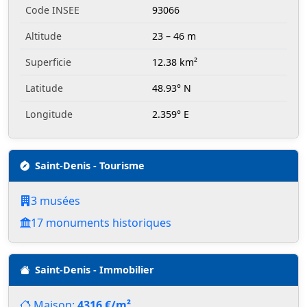
Code INSEE
93066
Altitude
23 – 46 m
Superficie
12.38 km²
Latitude
48.93° N
Longitude
2.359° E
Saint-Denis - Tourisme
3 musées
17 monuments historiques
Saint-Denis - Immobilier
Maison:
4316 €/m²