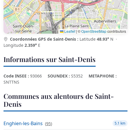
Leaflet
|
©
OpenStreetMap
contributors
Coordonnées GPS de Saint-Denis :
Latitude
48.93°
N ·
Longitude
2.359°
E
Informations sur Saint-Denis
Code INSEE :
93066
SOUNDEX :
S5352
METAPHONE :
SNTTNS
Communes aux alentours de Saint-
Denis
Enghien-les-Bains
(
95
)
5.1 km