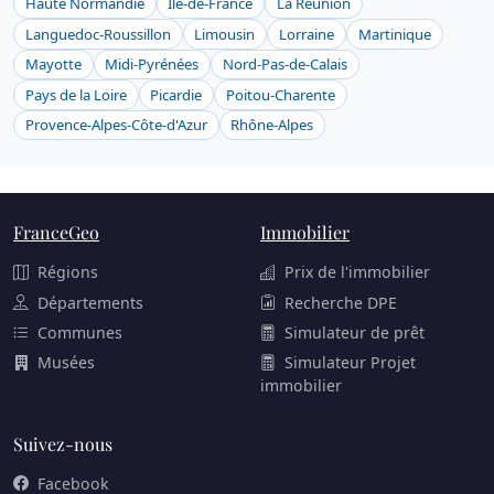
Haute Normandie
Ile-de-France
La Réunion
Languedoc-Roussillon
Limousin
Lorraine
Martinique
Mayotte
Midi-Pyrénées
Nord-Pas-de-Calais
Pays de la Loire
Picardie
Poitou-Charente
Provence-Alpes-Côte-d'Azur
Rhône-Alpes
FranceGeo
Immobilier
Régions
Prix de l'immobilier
Départements
Recherche DPE
Communes
Simulateur de prêt
Musées
Simulateur Projet
immobilier
Suivez-nous
Facebook