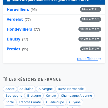
Haravilliers
(
95
)
99m à 217m
Verdelot
(
77
)
91m à 216m
Hondevilliers
(
77
)
108m à 211m
Dhuisy
(
77
)
117m à 211m
Presles
(
95
)
26m à 210m
Tout afficher
LES RÉGIONS DE FRANCE
Alsace
Aquitaine
Auvergne
Basse-Normandie
Bourgogne
Bretagne
Centre
Champagne-Ardenne
Corse
Franche Comté
Guadeloupe
Guyane