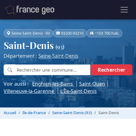
Seine-Saint-Denis · 93
93200-93210
~103 700 hab.
Saint-Denis
(93)
Département :
Seine-Saint-Denis
Rechercher
Voir aussi :
Enghien-les-Bains
Saint-Ouen
Villeneuve-la-Garenne
L'Île-Saint-Denis
Accueil
Ile-de-France
Seine-Saint-Denis (93)
Saint-Denis