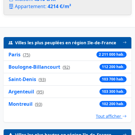
Appartement:
4214 €/m²
Villes les plus peuplées en région Ile-de-France
Paris
(
75
)
2 211 000 hab.
Boulogne-Billancourt
(
92
)
112 200 hab.
Saint-Denis
(
93
)
103 700 hab.
Argenteuil
(
95
)
103 300 hab.
Montreuil
(
93
)
102 200 hab.
Tout afficher
Villes les plus hautes en région Ile-de-France