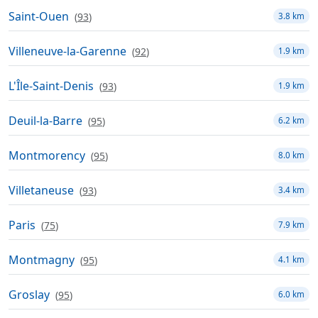
Saint-Ouen
(
93
)
3.8 km
Villeneuve-la-Garenne
(
92
)
1.9 km
L'Île-Saint-Denis
(
93
)
1.9 km
Deuil-la-Barre
(
95
)
6.2 km
Montmorency
(
95
)
8.0 km
Villetaneuse
(
93
)
3.4 km
Paris
(
75
)
7.9 km
Montmagny
(
95
)
4.1 km
Groslay
(
95
)
6.0 km