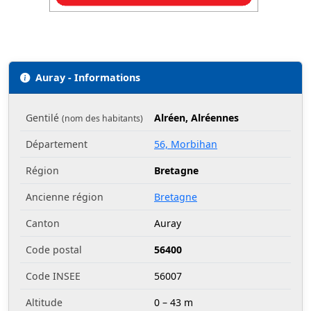
Auray - Informations
Gentilé
Alréen, Alréennes
(nom des habitants)
Département
56, Morbihan
Région
Bretagne
Ancienne région
Bretagne
Canton
Auray
Code postal
56400
Code INSEE
56007
Altitude
0 – 43 m