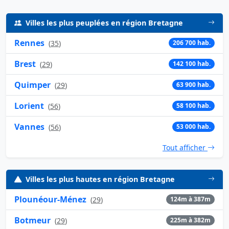
Villes les plus peuplées en région Bretagne
Rennes
(
35
)
206 700 hab.
Brest
(
29
)
142 100 hab.
Quimper
(
29
)
63 900 hab.
Lorient
(
56
)
58 100 hab.
Vannes
(
56
)
53 000 hab.
Tout afficher
Villes les plus hautes en région Bretagne
Plounéour-Ménez
(
29
)
124m à 387m
Botmeur
(
29
)
225m à 382m