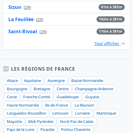
Sizun
(
29
)
61m à 382m
La Feuillée
(
29
)
192m à 381m
Saint-Rivoal
(
29
)
110m à 381m
Tout afficher
LES RÉGIONS DE FRANCE
Alsace
Aquitaine
Auvergne
Basse-Normandie
Bourgogne
Bretagne
Centre
Champagne-Ardenne
Corse
Franche Comté
Guadeloupe
Guyane
Haute Normandie
Ile-de-France
La Réunion
Languedoc-Roussillon
Limousin
Lorraine
Martinique
Mayotte
Midi-Pyrénées
Nord-Pas-de-Calais
Pays de la Loire
Picardie
Poitou-Charente