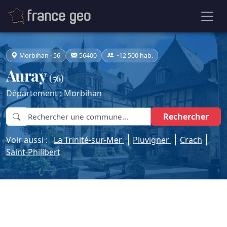
Morbihan · 56
56400
~12 500 hab.
Auray
(56)
Département :
Morbihan
Rechercher
Voir aussi :
La Trinité-sur-Mer
Pluvigner
Crach
Saint-Philibert