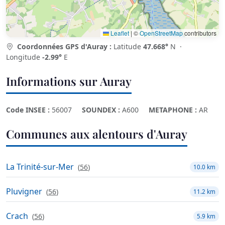
Leaflet
|
©
OpenStreetMap
contributors
Coordonnées GPS d'Auray :
Latitude
47.668°
N ·
Longitude
-2.99°
E
Informations sur Auray
Code INSEE :
56007
SOUNDEX :
A600
METAPHONE :
AR
Communes aux alentours d'Auray
La Trinité-sur-Mer
(
56
)
10.0 km
Pluvigner
(
56
)
11.2 km
Crach
(
56
)
5.9 km