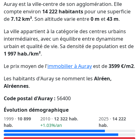
Auray est la ville-centre de son agglomération. Elle
compte environ
14 222 habitants
pour une superficie
de
7.12 km²
. Son altitude varie entre
0 m
et
43 m
.
La ville appartient à la catégorie des centres urbains
intermédiaires, avec un équilibre entre dynamisme
urbain et qualité de vie. Sa densité de population est de
1 997 hab./km²
.
Le prix moyen de l'
immobilier à Auray
est de
3599 €/m2
.
Les habitants d'Auray se nomment les
Alréen,
Alréennes
.
Code postal d'Auray :
56400
Évolution démographique
1999 ·
10 899
2010 ·
12 322 hab.
2025 ·
14 222
hab.
+1.03%/an
hab.