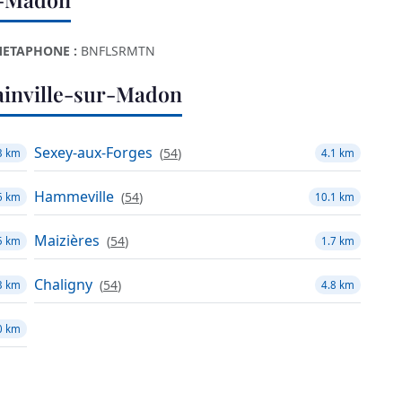
ETAPHONE :
BNFLSRMTN
ainville-sur-Madon
Sexey-aux-Forges
(
54
)
3 km
4.1 km
Hammeville
(
54
)
6 km
10.1 km
Maizières
(
54
)
5 km
1.7 km
Chaligny
(
54
)
3 km
4.8 km
0 km