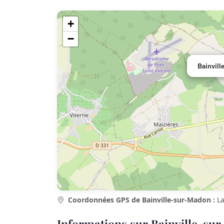
+
−
Bainvill
Coordonnées GPS de Bainville-sur-Madon :
La
Informations sur Bainville-su