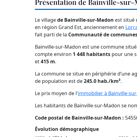
Présentation de Bainville-sur
Le village
de Bainville-sur-Madon
est situé
en région Grand Est, anciennement en
Lorr
fait parti de la
Communauté de communes 
Bainville-sur-Madon est une commune située
compte environ
1 448 habitants
pour une s
et
415 m
.
La commune se situe en périphérie d’une ag
de population est de
245.0 hab./km²
.
Le prix moyen de l'
immobilier à Bainville-s
Les habitants de Bainville-sur-Madon se n
Code postal de Bainville-sur-Madon :
5455
Évolution démographique