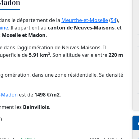
-Madon
 dans le département de la
Meurthe-et-Moselle
(
54
),
aine
. Il appartient au
canton de Neuves-Maisons
, et
Moselle et Madon
.
 dans l’agglomération de Neuves-Maisons. Il
uperficie de
5.91 km²
. Son altitude varie entre
220 m
glomération, dans une zone résidentielle. Sa densité
ur-Madon
est de
1498 €/m2
.
omment les
Bainvillois
.
0