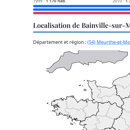
1999 ·
1 170 hab.
2010 ·
1 
Localisation de Bainville-sur
Département et région :
(54) Meurthe-et-Mo