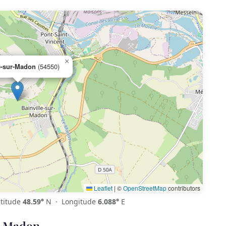
×
e-sur-Madon
(54550)
Leaflet
|
©
OpenStreetMap
contributors
titude
48.59°
N · Longitude
6.088°
E
r-Madon