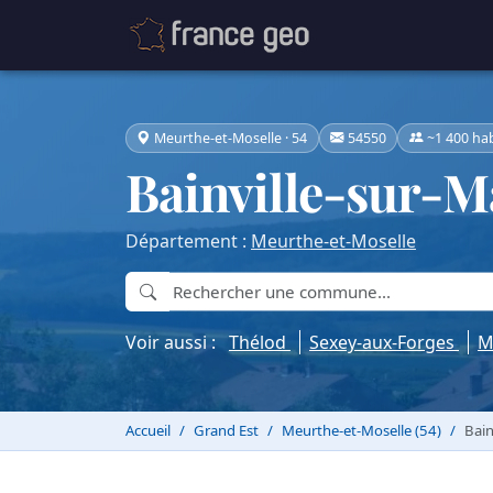
Meurthe-et-Moselle · 54
54550
~1 400 ha
Bainville-sur-
Département :
Meurthe-et-Moselle
Voir aussi :
Thélod
Sexey-aux-Forges
M
Accueil
Grand Est
Meurthe-et-Moselle (54)
Bain