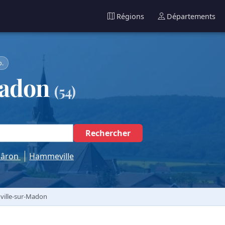
Régions
Départements
b.
Madon
(54)
Rechercher
âron
Hammeville
ville-sur-Madon