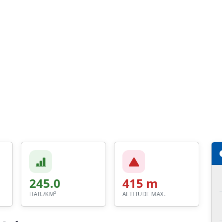
245.0
415 m
HAB./KM²
ALTITUDE MAX.