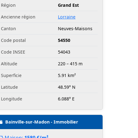
Région
Grand Est
Ancienne région
Lorraine
Canton
Neuves-Maisons
Code postal
54550
Code INSEE
54043
Altitude
220 – 415 m
Superficie
5.91 km²
Latitude
48.59° N
Longitude
6.088° E
Bainville-sur-Madon - Immobilier
Maison:
1580 €/m²