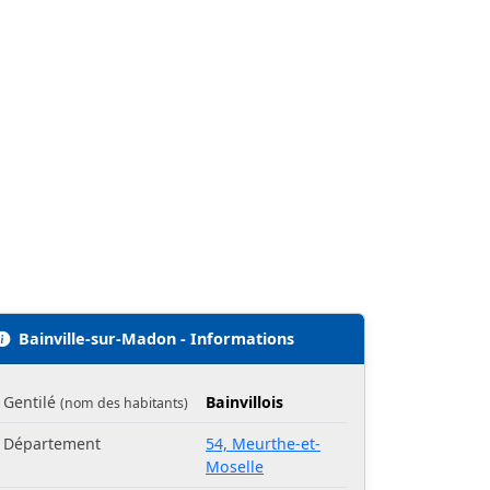
Bainville-sur-Madon - Informations
Gentilé
Bainvillois
(nom des habitants)
Département
54, Meurthe-et-
Moselle