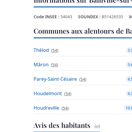
Code INSEE :
54043
SOUNDEX :
B51426535
M
Communes aux alentours de B
Thélod
(
54
)
5.
Mâron
(
54
)
5.
Parey-Saint-Césaire
(
54
)
6.
Houdelmont
(
54
)
6.
Houdreville
(
54
)
10.
Avis des habitants
(0)