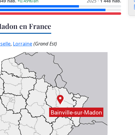
349 hab.
+0.49%/an
2025 ·
1 448 hab.
-Madon en France
selle
,
Lorraine
(Grand Est)