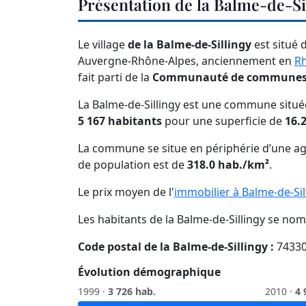
Présentation de la Balme-de-Si
Le village
de la Balme-de-Sillingy
est situé 
Auvergne-Rhône-Alpes, anciennement en
R
fait parti de la
Communauté de communes F
La Balme-de-Sillingy est une commune situé
5 167 habitants
pour une superficie de
16.
La commune se situe en périphérie d’une ag
de population est de
318.0 hab./km²
.
Le prix moyen de l'
immobilier à Balme-de-Sil
Les habitants de la Balme-de-Sillingy se no
Code postal de la Balme-de-Sillingy :
7433
Évolution démographique
1999 ·
3 726 hab.
2010 ·
4 