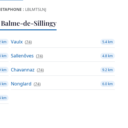
ETAPHONE :
LBLMTSLNJ
 Balme-de-Sillingy
Vaulx
(
74
)
2 km
5.4 km
Sallenôves
(
74
)
8 km
4.8 km
Chavannaz
(
74
)
9 km
9.2 km
Nonglard
(
74
)
8 km
6.0 km
4 km