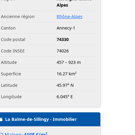
Alpes
Ancienne région
Rhône-Alpes
Canton
Annecy-1
Code postal
74330
Code INSEE
74026
Altitude
457 – 923 m
Superficie
16.27 km²
Latitude
45.97° N
Longitude
6.045° E
La Balme-de-Sillingy - Immobilier
Maison:
4108 €/m²