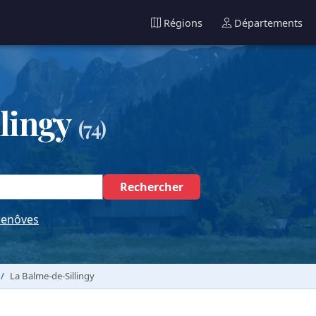
Régions
Départements
lingy
(74)
Rechercher
lenôves
La Balme-de-Sillingy