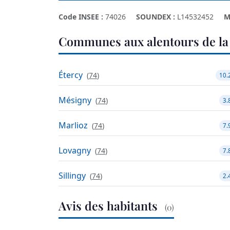
Code INSEE :
74026
SOUNDEX :
L14532452
M
Communes aux alentours de la
Étercy
(
74
)
10.
Mésigny
(
74
)
3.
Marlioz
(
74
)
7.
Lovagny
(
74
)
7.
Sillingy
(
74
)
2.
Avis des habitants
(0)