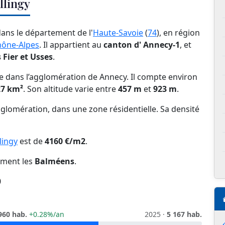
llingy
dans le département de l'
Haute-Savoie
(
74
), en région
hône-Alpes
. Il appartient au
canton d' Annecy-1
, et
ier et Usses
.
e dans l’agglomération de Annecy. Il compte environ
27 km²
. Son altitude varie entre
457 m
et
923 m
.
glomération, dans une zone résidentielle. Sa densité
lingy
est de
4160 €/m2
.
mment les
Balméens
.
0
960 hab.
+0.28%/an
2025 ·
5 167 hab.