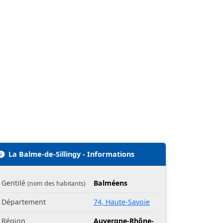
La Balme-de-Sillingy - Informations
Gentilé
Balméens
(nom des habitants)
Département
74, Haute-Savoie
Région
Auvergne-Rhône-