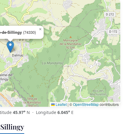
×
-de-Sillingy
(74330)
Leaflet
|
©
OpenStreetMap
contributors
titude
45.97°
N · Longitude
6.045°
E
Sillingy