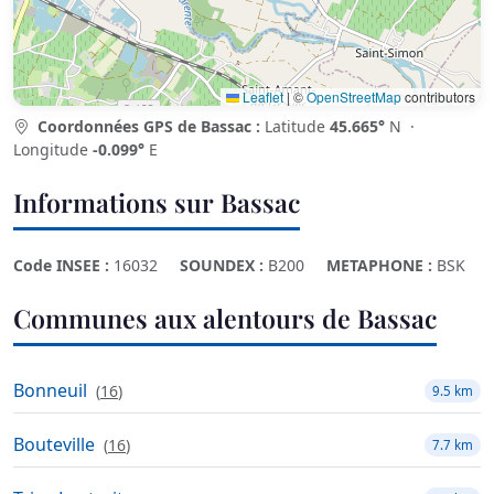
Leaflet
|
©
OpenStreetMap
contributors
Coordonnées GPS de Bassac :
Latitude
45.665°
N ·
Longitude
-0.099°
E
Informations sur Bassac
Code INSEE :
16032
SOUNDEX :
B200
METAPHONE :
BSK
Communes aux alentours de Bassac
Bonneuil
(
16
)
9.5 km
Bouteville
(
16
)
7.7 km