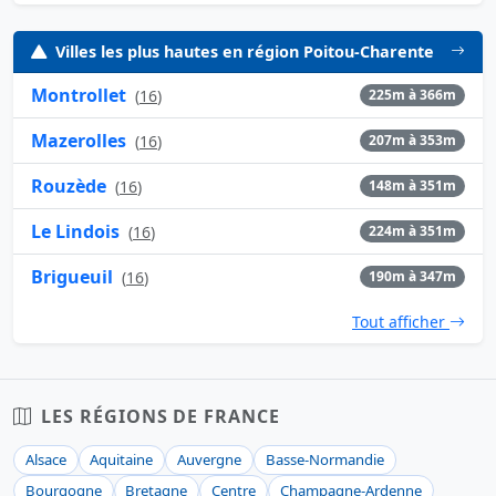
Villes les plus hautes en région Poitou-Charente
Montrollet
(
16
)
225m à 366m
Mazerolles
(
16
)
207m à 353m
Rouzède
(
16
)
148m à 351m
Le Lindois
(
16
)
224m à 351m
Brigueuil
(
16
)
190m à 347m
Tout afficher
LES RÉGIONS DE FRANCE
Alsace
Aquitaine
Auvergne
Basse-Normandie
Bourgogne
Bretagne
Centre
Champagne-Ardenne