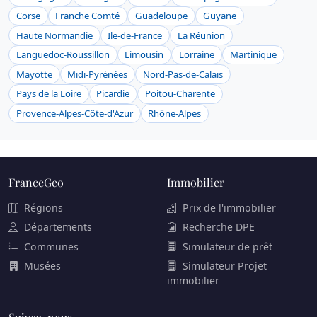
Corse
Franche Comté
Guadeloupe
Guyane
Haute Normandie
Ile-de-France
La Réunion
Languedoc-Roussillon
Limousin
Lorraine
Martinique
Mayotte
Midi-Pyrénées
Nord-Pas-de-Calais
Pays de la Loire
Picardie
Poitou-Charente
Provence-Alpes-Côte-d'Azur
Rhône-Alpes
FranceGeo
Immobilier
Régions
Prix de l'immobilier
Départements
Recherche DPE
Communes
Simulateur de prêt
Musées
Simulateur Projet
immobilier