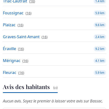
Triac-Lautrait
(
16
)
1.4 km
Foussignac
(
16
)
5.9 km
Plaizac
(
16
)
9.6 km
Graves-Saint-Amant
(
16
)
2.4 km
Éraville
(
16
)
9.2 km
Mérignac
(
16
)
4.1 km
Fleurac
(
16
)
5.9 km
Avis des habitants
(0)
Aucun avis. Soyez le premier à laisser votre avis sur Bassac.