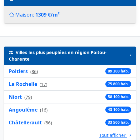
Maison:
1309 €/m²
Villes les plus peuplées en région Poitou-
Charente
Poitiers
(
86
)
89 300 hab.
La Rochelle
(
17
)
75 800 hab.
Niort
(
79
)
58 100 hab.
Angoulême
(
16
)
43 100 hab.
Châtellerault
(
86
)
33 500 hab.
Tout afficher