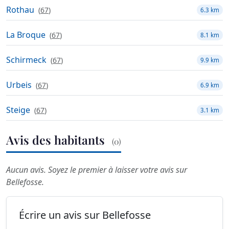
Rothau
(
67
)
6.3 km
La Broque
(
67
)
8.1 km
Schirmeck
(
67
)
9.9 km
Urbeis
(
67
)
6.9 km
Steige
(
67
)
3.1 km
Avis des habitants
(0)
Aucun avis. Soyez le premier à laisser votre avis sur
Bellefosse.
Écrire un avis sur Bellefosse