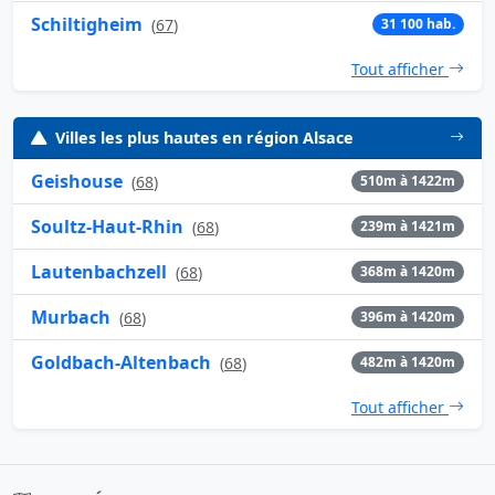
Schiltigheim
(
67
)
31 100 hab.
Tout afficher
Villes les plus hautes en région Alsace
Geishouse
(
68
)
510m à 1422m
Soultz-Haut-Rhin
(
68
)
239m à 1421m
Lautenbachzell
(
68
)
368m à 1420m
Murbach
(
68
)
396m à 1420m
Goldbach-Altenbach
(
68
)
482m à 1420m
Tout afficher