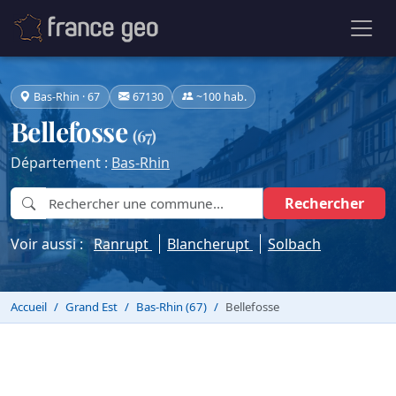
Bas-Rhin · 67
67130
~100 hab.
Bellefosse
(67)
Département :
Bas-Rhin
Rechercher
Voir aussi :
Ranrupt
Blancherupt
Solbach
Accueil
Grand Est
Bas-Rhin (67)
Bellefosse