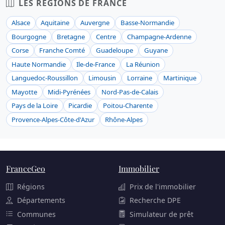
LES RÉGIONS DE FRANCE
Alsace
Aquitaine
Auvergne
Basse-Normandie
Bourgogne
Bretagne
Centre
Champagne-Ardenne
Corse
Franche Comté
Guadeloupe
Guyane
Haute Normandie
Ile-de-France
La Réunion
Languedoc-Roussillon
Limousin
Lorraine
Martinique
Mayotte
Midi-Pyrénées
Nord-Pas-de-Calais
Pays de la Loire
Picardie
Poitou-Charente
Provence-Alpes-Côte-d'Azur
Rhône-Alpes
FranceGeo
Immobilier
Régions
Prix de l'immobilier
Départements
Recherche DPE
Communes
Simulateur de prêt