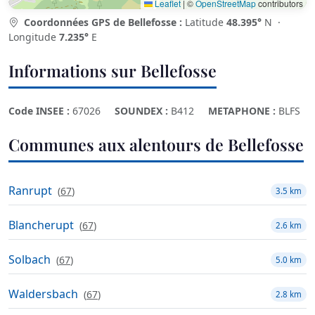
Leaflet
|
©
OpenStreetMap
contributors
Coordonnées GPS de Bellefosse :
Latitude
48.395°
N ·
Longitude
7.235°
E
Informations sur Bellefosse
Code INSEE :
67026
SOUNDEX :
B412
METAPHONE :
BLFS
Communes aux alentours de Bellefosse
Ranrupt
(
67
)
3.5 km
Blancherupt
(
67
)
2.6 km
Solbach
(
67
)
5.0 km
Waldersbach
(
67
)
2.8 km