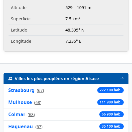
Altitude
529 – 1091 m
Superficie
7.5 km²
Latitude
48.395° N
Longitude
7.235° E
Villes les plus peuplées en région Alsace
Strasbourg
(
67
)
272 100 hab.
Mulhouse
(
68
)
111 900 hab.
Colmar
(
68
)
66 900 hab.
Haguenau
(
67
)
35 100 hab.