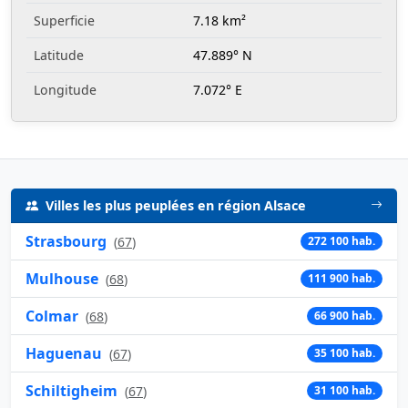
Superficie
7.18 km²
Latitude
47.889° N
Longitude
7.072° E
Villes les plus peuplées en région Alsace
Strasbourg
(
67
)
272 100 hab.
Mulhouse
(
68
)
111 900 hab.
Colmar
(
68
)
66 900 hab.
Haguenau
(
67
)
35 100 hab.
Schiltigheim
(
67
)
31 100 hab.