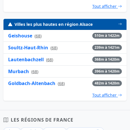
Tout afficher
Villes les plus hautes en région Alsace
Geishouse
(
68
)
510m à 1422m
Soultz-Haut-Rhin
(
68
)
239m à 1421m
Lautenbachzell
(
68
)
368m à 1420m
Murbach
(
68
)
396m à 1420m
Goldbach-Altenbach
(
68
)
482m à 1420m
Tout afficher
LES RÉGIONS DE FRANCE