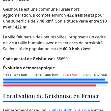
Geishouse est une commune rurale hors
agglomération. Il compte environ
432 habitants
pour
une superficie de
7.18 km²
. Son altitude varie entre
510
m
et
1422 m
.
La ville fait partie des petites villes, proposant un cadre
de vie à taille humaine avec des services de proximité.
Sa densité de population est de
60.0 hab./km²
.
Code postal de Geishouse :
68690
Évolution démographique
1999 ·
473 hab.
2010 ·
486 hab.
-0.74%/an
2025 ·
432 hab.
Localisation de Geishouse en France
Département et région :
(68) Haut-Rhin
,
Alsace
(Grand