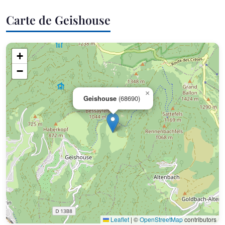
Carte de Geishouse
+
−
×
Geishouse
(68690)
Leaflet
|
©
OpenStreetMap
contributors