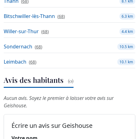
Thann
(
68
)
8.1 km
Bitschwiller-lès-Thann
(
68
)
6.3 km
Willer-sur-Thur
(
68
)
4.4 km
Sondernach
(
68
)
10.5 km
Leimbach
(
68
)
10.1 km
Avis des habitants
(0)
Aucun avis. Soyez le premier à laisser votre avis sur
Geishouse.
Écrire un avis sur Geishouse
Votre nom