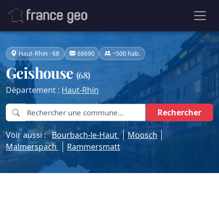
Haut-Rhin · 68
68690
~500 hab.
Geishouse
(68)
Département :
Haut-Rhin
Rechercher
Voir aussi :
Bourbach-le-Haut
Moosch
Malmerspach
Rammersmatt