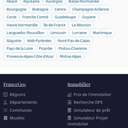
Alsace
Aquitaine
Auvergne
Basse-Normandie
Bourgogne
Bretagne
Centre
Champagne-Ardenne
Corse
Franche Comté
Guadeloupe
Guyane
Haute Normandie
Ile-de-France
La Réunion
Languedoc-Roussillon
Limousin
Lorraine
Martinique
Mayotte
Midi-Pyrénées
Nord-Pas-de-Calais
Pays de la Loire
Picardie
Poitou-Charente
Provence-Alpes-Côte-d'Azur
Rhône-Alpes
FranceGeo
Immobilier
Régions
Prix de l'immobilier
Départements
Recherche DPE
Communes
Simulateur de prêt
Musées
Simulateur Projet
immobilier