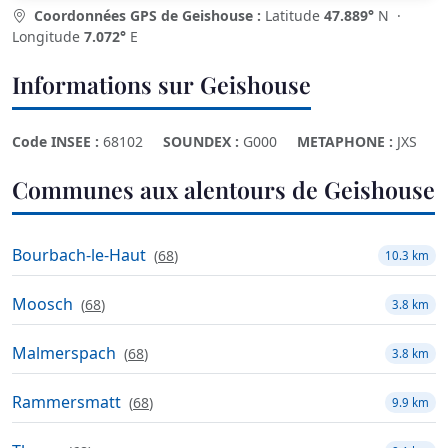
Coordonnées GPS de Geishouse :
Latitude
47.889°
N ·
Longitude
7.072°
E
Informations sur Geishouse
Code INSEE :
68102
SOUNDEX :
G000
METAPHONE :
JXS
Communes aux alentours de Geishouse
Bourbach-le-Haut
(
68
)
10.3 km
Moosch
(
68
)
3.8 km
Malmerspach
(
68
)
3.8 km
Rammersmatt
(
68
)
9.9 km