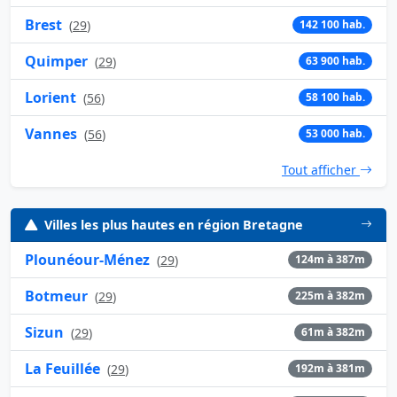
Brest
(
29
)
142 100 hab.
Quimper
(
29
)
63 900 hab.
Lorient
(
56
)
58 100 hab.
Vannes
(
56
)
53 000 hab.
Tout afficher
Villes les plus hautes en région Bretagne
Plounéour-Ménez
(
29
)
124m à 387m
Botmeur
(
29
)
225m à 382m
Sizun
(
29
)
61m à 382m
La Feuillée
(
29
)
192m à 381m