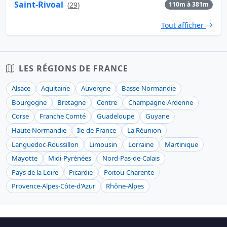
Saint-Rivoal
(
29
)
110m à 381m
Tout afficher
LES RÉGIONS DE FRANCE
Alsace
Aquitaine
Auvergne
Basse-Normandie
Bourgogne
Bretagne
Centre
Champagne-Ardenne
Corse
Franche Comté
Guadeloupe
Guyane
Haute Normandie
Ile-de-France
La Réunion
Languedoc-Roussillon
Limousin
Lorraine
Martinique
Mayotte
Midi-Pyrénées
Nord-Pas-de-Calais
Pays de la Loire
Picardie
Poitou-Charente
Provence-Alpes-Côte-d'Azur
Rhône-Alpes