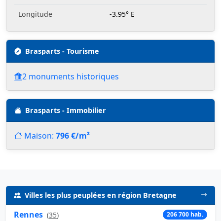
Longitude
-3.95° E
Brasparts - Tourisme
2 monuments historiques
Brasparts - Immobilier
Maison:
796 €/m²
Villes les plus peuplées en région Bretagne
Rennes
(
35
)
206 700 hab.