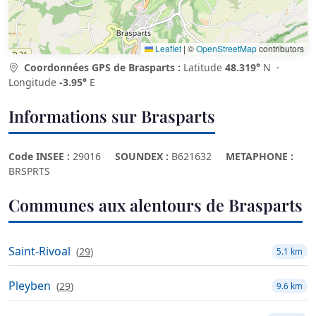
Leaflet
|
©
OpenStreetMap
contributors
Coordonnées GPS de Brasparts :
Latitude
48.319°
N ·
Longitude
-3.95°
E
Informations sur Brasparts
Code INSEE :
29016
SOUNDEX :
B621632
METAPHONE :
BRSPRTS
Communes aux alentours de Brasparts
Saint-Rivoal
(
29
)
5.1 km
Pleyben
(
29
)
9.6 km