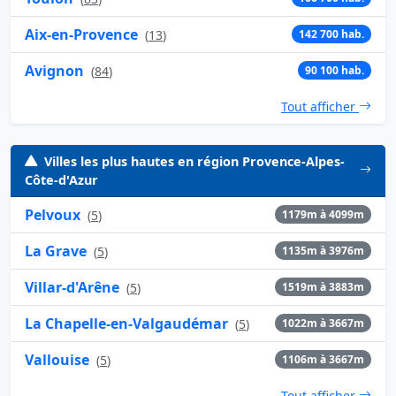
Aix-en-Provence
(
13
)
142 700 hab.
Avignon
(
84
)
90 100 hab.
Tout afficher
Villes les plus hautes en région Provence-Alpes-
Côte-d'Azur
Pelvoux
(
5
)
1179m à 4099m
La Grave
(
5
)
1135m à 3976m
Villar-d'Arêne
(
5
)
1519m à 3883m
La Chapelle-en-Valgaudémar
(
5
)
1022m à 3667m
Vallouise
(
5
)
1106m à 3667m
Tout afficher