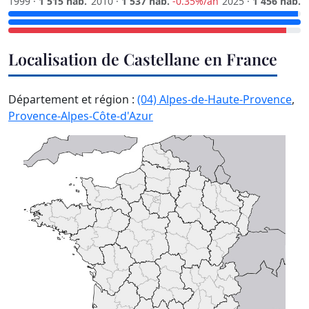
1999 ·
1 515 hab.
2010 ·
1 537 hab.
-0.35%/an
2025 ·
1 456 hab.
Localisation de Castellane en France
Département et région :
(04) Alpes-de-Haute-Provence
,
Provence-Alpes-Côte-d'Azur