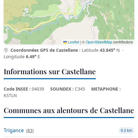
Leaflet
|
©
OpenStreetMap
contributors
Coordonnées GPS de Castellane :
Latitude
43.845°
N ·
Longitude
6.49°
E
Informations sur Castellane
Code INSEE :
04039
SOUNDEX :
C345
METAPHONE :
KSTLN
Communes aux alentours de Castellane
Trigance
(
83
)
9.3 km