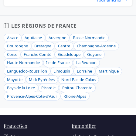
LES RÉGIONS DE FRANCE
Alsace
Aquitaine
Auvergne
Basse-Normandie
Bourgogne
Bretagne
Centre
Champagne-Ardenne
Corse
Franche Comté
Guadeloupe
Guyane
Haute Normandie
Ile-de-France
La Réunion
Languedoc-Roussillon
Limousin
Lorraine
Martinique
Mayotte
Midi-Pyrénées
Nord-Pas-de-Calais
Pays de la Loire
Picardie
Poitou-Charente
Provence-Alpes-Côte-d'Azur
Rhône-Alpes
FranceGeo
Immobilier