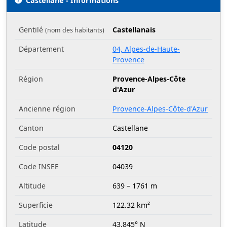
Castellane - Informations
Gentilé
Castellanais
(nom des habitants)
Département
04, Alpes-de-Haute-
Provence
Région
Provence-Alpes-Côte
d'Azur
Ancienne région
Provence-Alpes-Côte-d'Azur
Canton
Castellane
Code postal
04120
Code INSEE
04039
Altitude
639 – 1761 m
Superficie
122.32 km²
Latitude
43.845° N