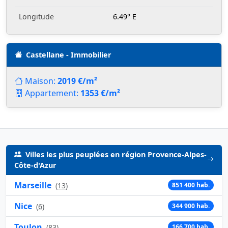
Longitude
6.49° E
Castellane - Immobilier
Maison:
2019 €/m²
Appartement:
1353 €/m²
Villes les plus peuplées en région Provence-Alpes-
Côte-d'Azur
Marseille
(
13
)
851 400 hab.
Nice
(
6
)
344 900 hab.
Toulon
(
83
)
166 700 hab.