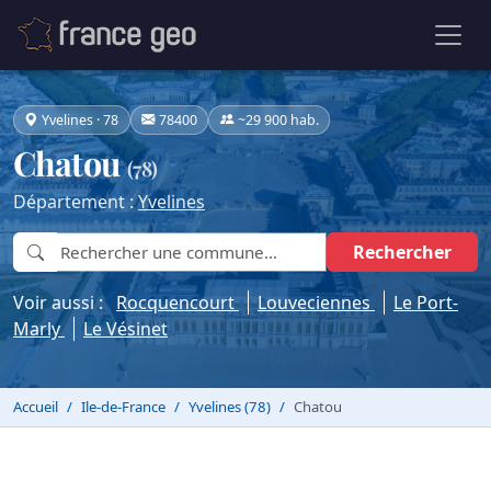
Yvelines · 78
78400
~29 900 hab.
Chatou
(78)
Département :
Yvelines
Rechercher
Voir aussi :
Rocquencourt
Louveciennes
Le Port-
Marly
Le Vésinet
Accueil
Ile-de-France
Yvelines (78)
Chatou