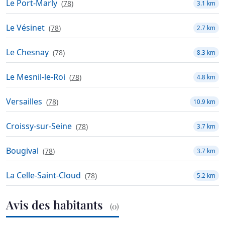
Le Port-Marly
(
78
)
3.1 km
Le Vésinet
(
78
)
2.7 km
Le Chesnay
(
78
)
8.3 km
Le Mesnil-le-Roi
(
78
)
4.8 km
Versailles
(
78
)
10.9 km
Croissy-sur-Seine
(
78
)
3.7 km
Bougival
(
78
)
3.7 km
La Celle-Saint-Cloud
(
78
)
5.2 km
Avis des habitants
(0)