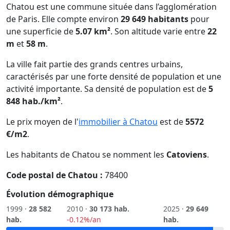
Chatou est une commune située dans l’agglomération
de Paris. Elle compte environ
29 649 habitants
pour
une superficie de
5.07 km²
. Son altitude varie entre
22
m
et
58 m
.
La ville fait partie des grands centres urbains,
caractérisés par une forte densité de population et une
activité importante. Sa densité de population est de
5
848 hab./km²
.
Le prix moyen de l'
immobilier à Chatou
est de
5572
€/m2
.
Les habitants de Chatou se nomment les
Catoviens
.
Code postal de Chatou :
78400
Évolution démographique
1999 ·
28 582
2010 ·
30 173 hab.
2025 ·
29 649
hab.
-0.12%/an
hab.