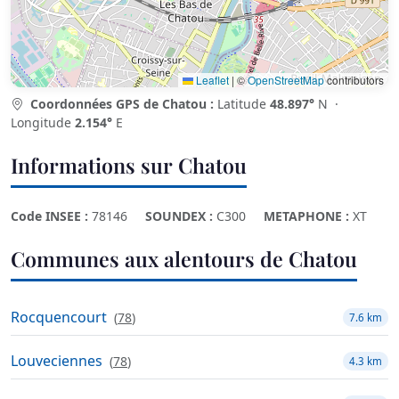
Leaflet
|
©
OpenStreetMap
contributors
Coordonnées GPS de Chatou :
Latitude
48.897°
N ·
Longitude
2.154°
E
Informations sur Chatou
Code INSEE :
78146
SOUNDEX :
C300
METAPHONE :
XT
Communes aux alentours de Chatou
Rocquencourt
(
78
)
7.6 km
Louveciennes
(
78
)
4.3 km