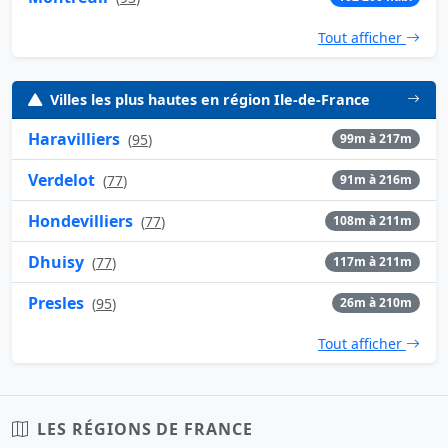
Tout afficher
Villes les plus hautes en région Ile-de-France
Haravilliers
(
95
)
99m à 217m
Verdelot
(
77
)
91m à 216m
Hondevilliers
(
77
)
108m à 211m
Dhuisy
(
77
)
117m à 211m
Presles
(
95
)
26m à 210m
Tout afficher
LES RÉGIONS DE FRANCE