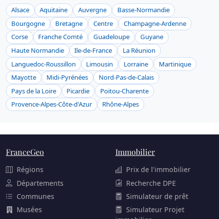
Alsace
Aquitaine
Auvergne
Basse-Normandie
Bourgogne
Bretagne
Centre
Champagne-Ardenne
Corse
Franche Comté
Guadeloupe
Guyane
Haute Normandie
Ile-de-France
La Réunion
Languedoc-Roussillon
Limousin
Lorraine
Martinique
Mayotte
Midi-Pyrénées
Nord-Pas-de-Calais
Pays de la Loire
Picardie
Poitou-Charente
Provence-Alpes-Côte-d'Azur
Rhône-Alpes
FranceGeo
Immobilier
Régions
Prix de l'immobilier
Départements
Recherche DPE
Communes
Simulateur de prêt
Musées
Simulateur Projet