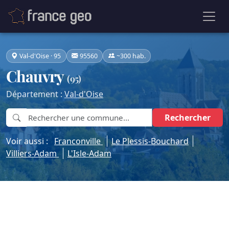
Val-d'Oise · 95
95560
~300 hab.
Chauvry
(95)
Département :
Val-d'Oise
Rechercher
Voir aussi :
Franconville
Le Plessis-Bouchard
Villiers-Adam
L'Isle-Adam