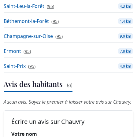
Saint-Leu-la-Forêt
(
95
)
4.3 km
Béthemont-la-Forêt
(
95
)
1.4 km
Champagne-sur-Oise
(
95
)
9.0 km
Ermont
(
95
)
7.8 km
Saint-Prix
(
95
)
4.0 km
Avis des habitants
(0)
Aucun avis. Soyez le premier à laisser votre avis sur Chauvry.
Écrire un avis sur Chauvry
Votre nom