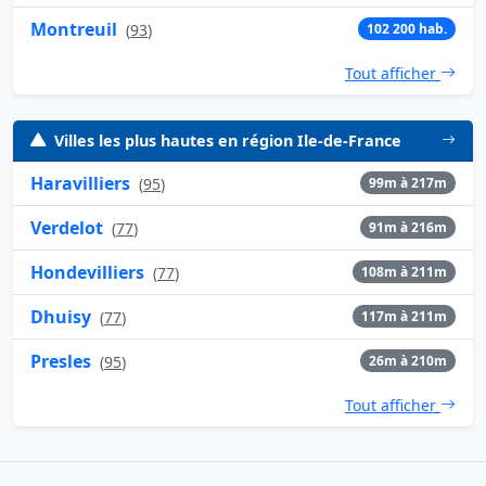
Montreuil
(
93
)
102 200 hab.
Tout afficher
Villes les plus hautes en région Ile-de-France
Haravilliers
(
95
)
99m à 217m
Verdelot
(
77
)
91m à 216m
Hondevilliers
(
77
)
108m à 211m
Dhuisy
(
77
)
117m à 211m
Presles
(
95
)
26m à 210m
Tout afficher