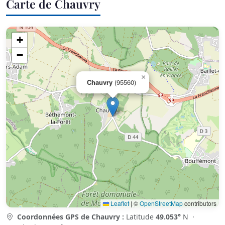
Carte de Chauvry
+
−
×
Chauvry
(95560)
Leaflet
|
©
OpenStreetMap
contributors
Coordonnées GPS de Chauvry :
Latitude
49.053°
N ·