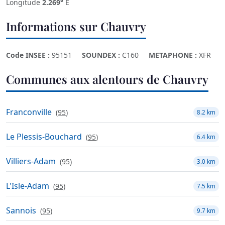
Longitude
2.269°
E
Informations sur Chauvry
Code INSEE :
95151
SOUNDEX :
C160
METAPHONE :
XFR
Communes aux alentours de Chauvry
Franconville
(
95
)
8.2 km
Le Plessis-Bouchard
(
95
)
6.4 km
Villiers-Adam
(
95
)
3.0 km
L'Isle-Adam
(
95
)
7.5 km
Sannois
(
95
)
9.7 km