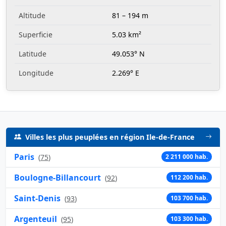
Altitude
81 – 194 m
Superficie
5.03 km²
Latitude
49.053° N
Longitude
2.269° E
Villes les plus peuplées en région Ile-de-France
Paris
(
75
)
2 211 000 hab.
Boulogne-Billancourt
(
92
)
112 200 hab.
Saint-Denis
(
93
)
103 700 hab.
Argenteuil
(
95
)
103 300 hab.