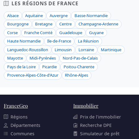
LES RÉGIONS DE FRANCE
Alsace
Aquitaine
Auvergne
Basse-Normandie
Bourgogne
Bretagne
Centre
Champagne-Ardenne
Corse
Franche Comté
Guadeloupe
Guyane
Haute Normandie
Ile-de-France
La Réunion
Languedoc-Roussillon
Limousin
Lorraine
Martinique
Mayotte
Midi-Pyrénées
Nord-Pas-de-Calais
Pays de la Loire
Picardie
Poitou-Charente
Provence-Alpes-Côte-d'Azur
Rhône-Alpes
FranceGeo
Immobilier
Régions
Prix de l'immobilier
Départements
Recherche DPE
Communes
Simulateur de prêt