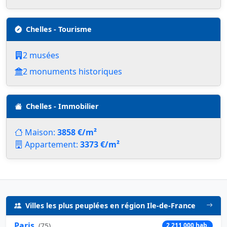
Chelles - Tourisme
2 musées
2 monuments historiques
Chelles - Immobilier
Maison:
3858 €/m²
Appartement:
3373 €/m²
Villes les plus peuplées en région Ile-de-France
Paris
(
75
)
2 211 000 hab.