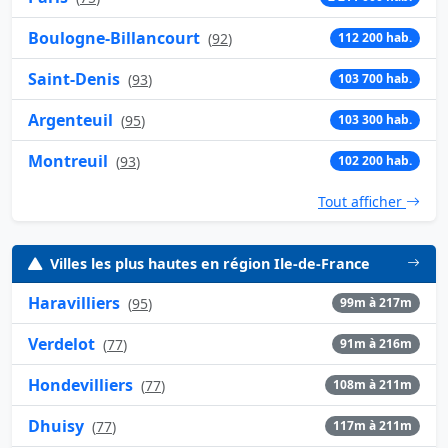
Boulogne-Billancourt
(
92
)
112 200 hab.
Saint-Denis
(
93
)
103 700 hab.
Argenteuil
(
95
)
103 300 hab.
Montreuil
(
93
)
102 200 hab.
Tout afficher
Villes les plus hautes en région Ile-de-France
Haravilliers
(
95
)
99m à 217m
Verdelot
(
77
)
91m à 216m
Hondevilliers
(
77
)
108m à 211m
Dhuisy
(
77
)
117m à 211m