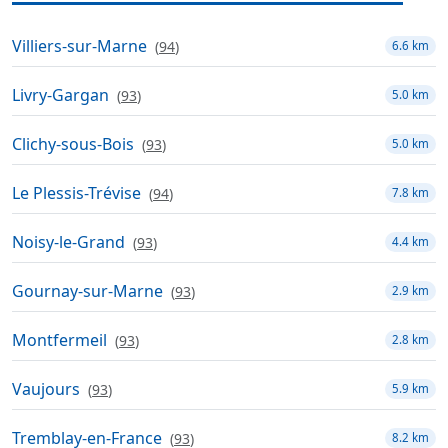
Villiers-sur-Marne
(
94
)
6.6 km
Livry-Gargan
(
93
)
5.0 km
Clichy-sous-Bois
(
93
)
5.0 km
Le Plessis-Trévise
(
94
)
7.8 km
Noisy-le-Grand
(
93
)
4.4 km
Gournay-sur-Marne
(
93
)
2.9 km
Montfermeil
(
93
)
2.8 km
Vaujours
(
93
)
5.9 km
Tremblay-en-France
(
93
)
8.2 km