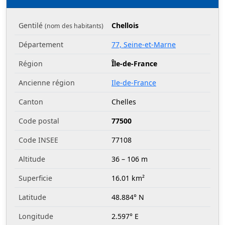
Gentilé
Chellois
(nom des habitants)
Département
77, Seine-et-Marne
Région
Île-de-France
Ancienne région
Ile-de-France
Canton
Chelles
Code postal
77500
Code INSEE
77108
Altitude
36 – 106 m
Superficie
16.01 km²
Latitude
48.884° N
Longitude
2.597° E