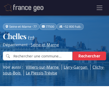
Seine-et-Marne · 77
77500
~52 800 hab.
Chelles
(77)
Département :
Seine-et-Marne
Rechercher
Voir aussi :
Villiers-sur-Marne
Livry-Gargan
Clichy-
sous-Bois
Le Plessis-Trévise