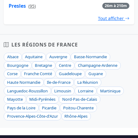
Presles
(
95
)
26m à 210m
Tout afficher
LES RÉGIONS DE FRANCE
Alsace
Aquitaine
Auvergne
Basse-Normandie
Bourgogne
Bretagne
Centre
Champagne-Ardenne
Corse
Franche Comté
Guadeloupe
Guyane
Haute Normandie
Ile-de-France
La Réunion
Languedoc-Roussillon
Limousin
Lorraine
Martinique
Mayotte
Midi-Pyrénées
Nord-Pas-de-Calais
Pays de la Loire
Picardie
Poitou-Charente
Provence-Alpes-Côte-d'Azur
Rhône-Alpes