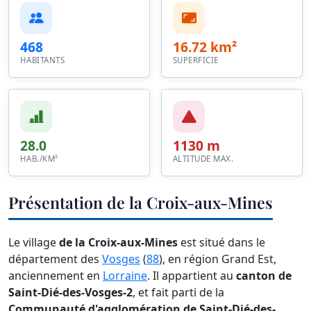
468
16.72 km²
HABITANTS
SUPERFICIE
28.0
1130 m
HAB./KM²
ALTITUDE MAX.
Présentation de la Croix-aux-Mines
Le village
de la Croix-aux-Mines
est situé dans le
département des
Vosges
(
88
), en région Grand Est,
anciennement en
Lorraine
. Il appartient au
canton de
Saint-Dié-des-Vosges-2
, et fait parti de la
Communauté d'agglomération de Saint-Dié-des-