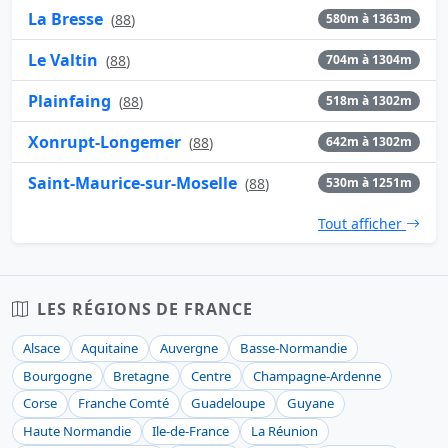
La Bresse
(
88
)
580m à 1363m
Le Valtin
(
88
)
704m à 1304m
Plainfaing
(
88
)
518m à 1302m
Xonrupt-Longemer
(
88
)
642m à 1302m
Saint-Maurice-sur-Moselle
(
88
)
530m à 1251m
Tout afficher
LES RÉGIONS DE FRANCE
Alsace
Aquitaine
Auvergne
Basse-Normandie
Bourgogne
Bretagne
Centre
Champagne-Ardenne
Corse
Franche Comté
Guadeloupe
Guyane
Haute Normandie
Ile-de-France
La Réunion