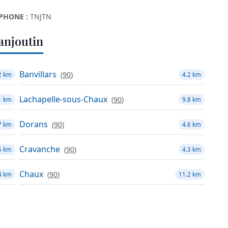
PHONE :
TNJTN
anjoutin
Banvillars
(
90
)
2 km
4.2 km
Lachapelle-sous-Chaux
(
90
)
1 km
9.8 km
Dorans
(
90
)
7 km
4.6 km
Cravanche
(
90
)
5 km
4.3 km
Chaux
(
90
)
4 km
11.2 km