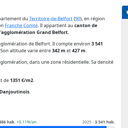
épartement du
Territoire-de-Belfort
(
90
), en région
en
Franche Comté
. Il appartient au
canton de
agglomération Grand Belfort
.
glomération de Belfort. Il compte environ
3 541
. Son altitude varie entre
342 m
et
427 m
.
glomération, dans une zone résidentielle. Sa densité
t de
1351 €/m2
.
Danjoutinois
.
486 hab.
+0.11%/an
2025 ·
3 541 hab.