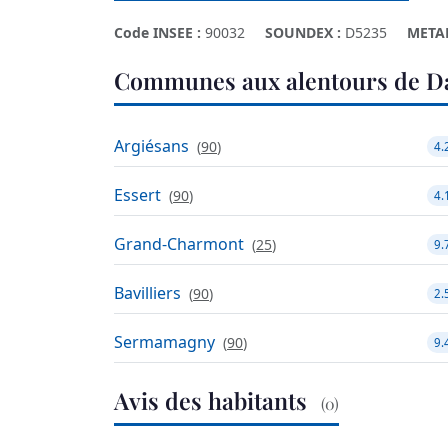
Code INSEE :
90032
SOUNDEX :
D5235
META
Communes aux alentours de D
Argiésans
(
90
)
4.
Essert
(
90
)
4.
Grand-Charmont
(
25
)
9.
Bavilliers
(
90
)
2.
Sermamagny
(
90
)
9.
Avis des habitants
(0)