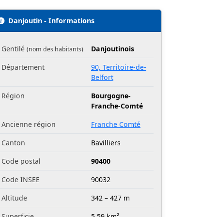
Danjoutin - Informations
Gentilé
Danjoutinois
(nom des habitants)
Département
90, Territoire-de-
Belfort
Région
Bourgogne-
Franche-Comté
Ancienne région
Franche Comté
Canton
Bavilliers
Code postal
90400
Code INSEE
90032
Altitude
342 – 427 m
Superficie
5.59 km²