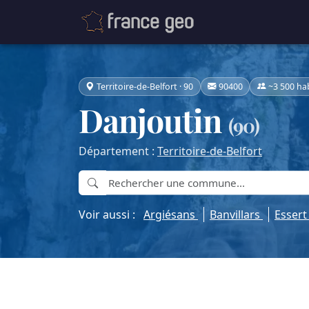
Territoire-de-Belfort · 90
90400
~3 500 ha
Danjoutin
(90)
Département :
Territoire-de-Belfort
Voir aussi :
Argiésans
Banvillars
Esser