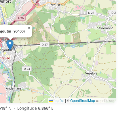
×
joutin
(90400)
Leaflet
|
©
OpenStreetMap
contributors
618°
N · Longitude
6.866°
E