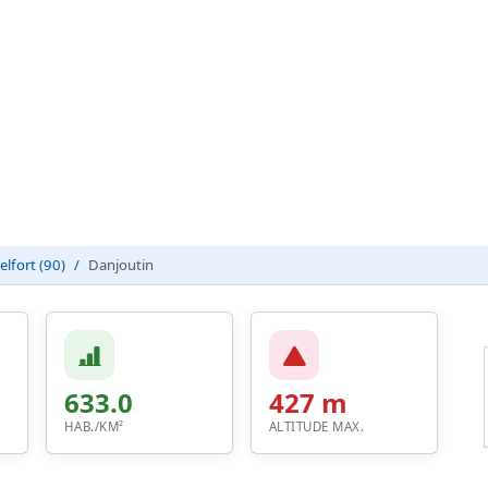
elfort (90)
Danjoutin
633.0
427 m
HAB./KM²
ALTITUDE MAX.