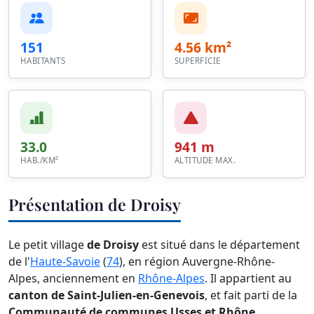
151
4.56 km²
HABITANTS
SUPERFICIE
33.0
941 m
HAB./KM²
ALTITUDE MAX.
Présentation de Droisy
Le petit village
de Droisy
est situé dans le département
de l'
Haute-Savoie
(
74
), en région Auvergne-Rhône-
Alpes, anciennement en
Rhône-Alpes
. Il appartient au
canton de Saint-Julien-en-Genevois
, et fait parti de la
Communauté de communes Usses et Rhône
.