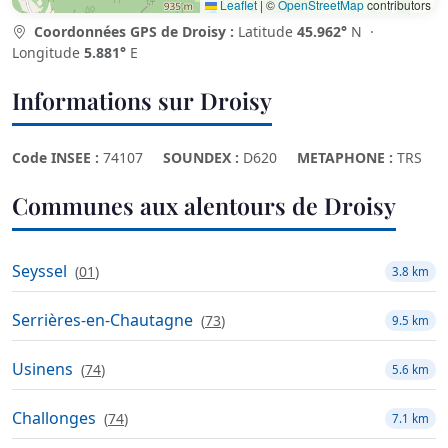
Leaflet
|
©
OpenStreetMap
contributors
Coordonnées GPS de Droisy :
Latitude
45.962°
N ·
Longitude
5.881°
E
Informations sur Droisy
Code INSEE :
74107
SOUNDEX :
D620
METAPHONE :
TRS
Communes aux alentours de Droisy
Seyssel
(
01
)
3.8 km
Serrières-en-Chautagne
(
73
)
9.5 km
Usinens
(
74
)
5.6 km
Challonges
(
74
)
7.1 km