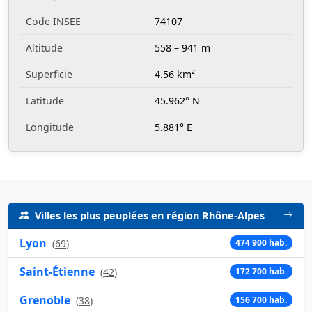
Code INSEE
74107
Altitude
558 – 941 m
Superficie
4.56 km²
Latitude
45.962° N
Longitude
5.881° E
Villes les plus peuplées en région Rhône-Alpes
Lyon
(
69
)
474 900 hab.
Saint-Étienne
(
42
)
172 700 hab.
Grenoble
(
38
)
156 700 hab.