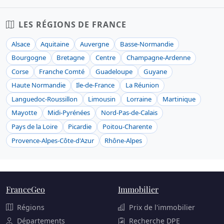
LES RÉGIONS DE FRANCE
Alsace
Aquitaine
Auvergne
Basse-Normandie
Bourgogne
Bretagne
Centre
Champagne-Ardenne
Corse
Franche Comté
Guadeloupe
Guyane
Haute Normandie
Ile-de-France
La Réunion
Languedoc-Roussillon
Limousin
Lorraine
Martinique
Mayotte
Midi-Pyrénées
Nord-Pas-de-Calais
Pays de la Loire
Picardie
Poitou-Charente
Provence-Alpes-Côte-d'Azur
Rhône-Alpes
FranceGeo
Immobilier
Régions
Prix de l'immobilier
Départements
Recherche DPE