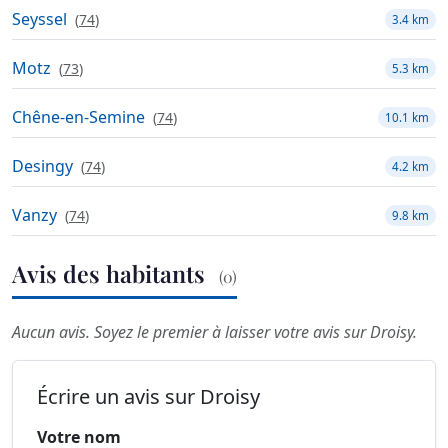
Seyssel
(
74
)
3.4 km
Motz
(
73
)
5.3 km
Chêne-en-Semine
(
74
)
10.1 km
Desingy
(
74
)
4.2 km
Vanzy
(
74
)
9.8 km
Avis des habitants
(0)
Aucun avis. Soyez le premier à laisser votre avis sur Droisy.
Écrire un avis sur Droisy
Votre nom