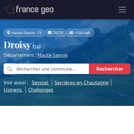
Haute-Savoie · 74
74270
~100 hab.
Droisy
(74)
Département :
Haute-Savoie
Rechercher
Voir aussi :
Seyssel
Serrières-en-Chautagne
Usinens
Challonges