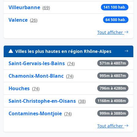
Villeurbanne
(
69
)
141 100 hab.
Valence
(
26
)
64 500 hab.
Tout afficher
Villes les plus hautes en région Rhône-Alpes
Saint-Gervais-les-Bains
(
74
)
571m à 4807m
Chamonix-Mont-Blanc
(
74
)
995m à 4807m
Houches
(
74
)
796m à 4280m
Saint-Christophe-en-Oisans
(
38
)
1168m à 4008m
Contamines-Montjoie
(
74
)
999m à 3880m
Tout afficher