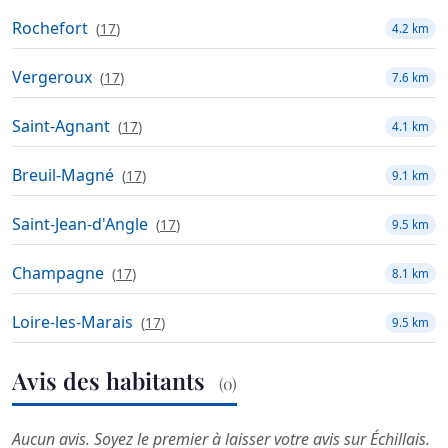
Rochefort
(
17
)
4.2 km
Vergeroux
(
17
)
7.6 km
Saint-Agnant
(
17
)
4.1 km
Breuil-Magné
(
17
)
9.1 km
Saint-Jean-d'Angle
(
17
)
9.5 km
Champagne
(
17
)
8.1 km
Loire-les-Marais
(
17
)
9.5 km
Avis des habitants
(0)
Aucun avis. Soyez le premier à laisser votre avis sur Échillais.