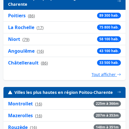
Charente
Poitiers
(
86
)
89 300 hab.
La Rochelle
(
17
)
75 800 hab.
Niort
(
79
)
58 100 hab.
Angoulême
(
16
)
43 100 hab.
Châtellerault
(
86
)
33 500 hab.
Tout afficher
Villes les plus hautes en région Poitou-Charente
Montrollet
(
16
)
225m à 366m
Mazerolles
(
16
)
207m à 353m
Rouzède
(
16
)
148m à 351m