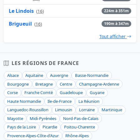
Le Lindois
(
16
)
224m à 351m
Brigueuil
(
16
)
190m à 347m
Tout afficher
LES RÉGIONS DE FRANCE
Alsace
Aquitaine
Auvergne
Basse-Normandie
Bourgogne
Bretagne
Centre
Champagne-Ardenne
Corse
Franche Comté
Guadeloupe
Guyane
Haute Normandie
Ile-de-France
La Réunion
Languedoc-Roussillon
Limousin
Lorraine
Martinique
Mayotte
Midi-Pyrénées
Nord-Pas-de-Calais
Pays de la Loire
Picardie
Poitou-Charente
Provence-Alpes-Côte-d'Azur
Rhône-Alpes