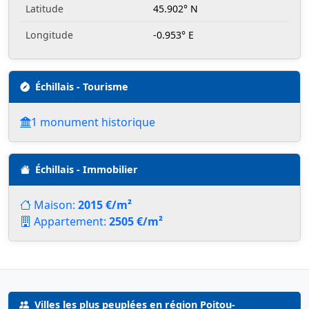
Latitude
45.902° N
Longitude
-0.953° E
Échillais - Tourisme
1 monument historique
Échillais - Immobilier
Maison:
2015 €/m²
Appartement:
2505 €/m²
Villes les plus peuplées en région Poitou-