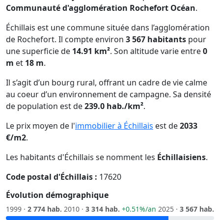
Communauté d'agglomération Rochefort Océan
.
Échillais est une commune située dans l’agglomération
de Rochefort. Il compte environ
3 567 habitants
pour
une superficie de
14.91 km²
. Son altitude varie entre
0
m
et
18 m
.
Il s’agit d’un bourg rural, offrant un cadre de vie calme
au coeur d’un environnement de campagne. Sa densité
de population est de
239.0 hab./km²
.
Le prix moyen de l'
immobilier à Échillais
est de
2033
€/m2
.
Les habitants d'Échillais se nomment les
Échillaisiens
.
Code postal d'Échillais :
17620
Évolution démographique
1999 ·
2 774 hab.
2010 ·
3 314 hab.
+0.51%/an
2025 ·
3 567 hab.