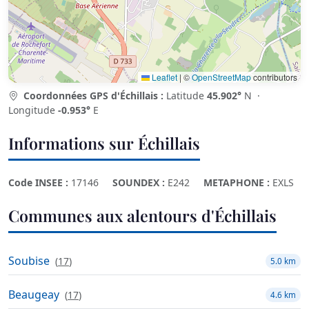
Leaflet
|
©
OpenStreetMap
contributors
Coordonnées GPS d'Échillais :
Latitude
45.902°
N ·
Longitude
-0.953°
E
Informations sur Échillais
Code INSEE :
17146
SOUNDEX :
E242
METAPHONE :
EXLS
Communes aux alentours d'Échillais
Soubise
(
17
)
5.0 km
Beaugeay
(
17
)
4.6 km