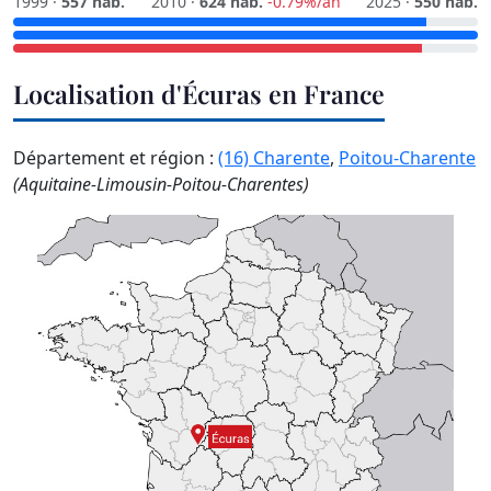
1999 ·
557 hab.
2010 ·
624 hab.
-0.79%/an
2025 ·
550 hab.
Localisation d'Écuras en France
Département et région :
(16) Charente
,
Poitou-Charente
(Aquitaine-Limousin-Poitou-Charentes)