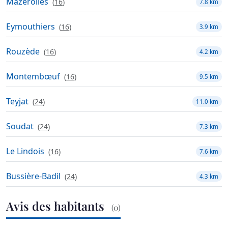
Mazerolles
(
16
)
7.8 km
Eymouthiers
(
16
)
3.9 km
Rouzède
(
16
)
4.2 km
Montembœuf
(
16
)
9.5 km
Teyjat
(
24
)
11.0 km
Soudat
(
24
)
7.3 km
Le Lindois
(
16
)
7.6 km
Bussière-Badil
(
24
)
4.3 km
Avis des habitants
(0)