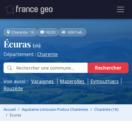
Charente · 16
16220
~600 hab.
Écuras
(16)
Département :
Charente
Rechercher
Voir aussi :
Varaignes
Mazerolles
Eymouthiers
Rouzède
Accueil
Aquitaine-Limousin-Poitou-Charentes
Charente (16)
Écuras