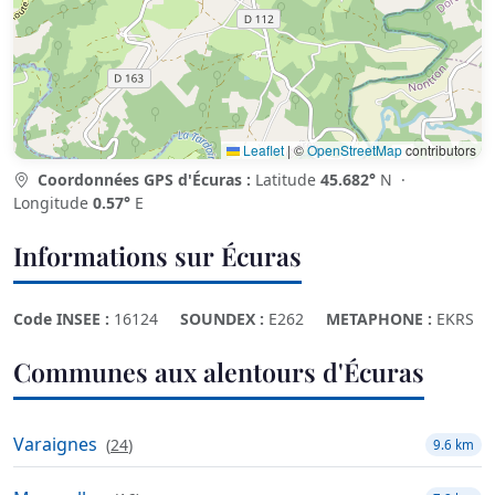
Leaflet
|
©
OpenStreetMap
contributors
Coordonnées GPS d'Écuras :
Latitude
45.682°
N ·
Longitude
0.57°
E
Informations sur Écuras
Code INSEE :
16124
SOUNDEX :
E262
METAPHONE :
EKRS
Communes aux alentours d'Écuras
Varaignes
(
24
)
9.6 km