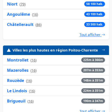
Niort
(
79
)
58 100 hab.
Angoulême
(
16
)
43 100 hab.
Châtellerault
(
86
)
33 500 hab.
Tout afficher
Villes les plus hautes en région Poitou-Charente
Montrollet
(
16
)
225m à 366m
Mazerolles
(
16
)
207m à 353m
Rouzède
(
16
)
148m à 351m
Le Lindois
(
16
)
224m à 351m
Brigueuil
(
16
)
190m à 347m
Tout afficher