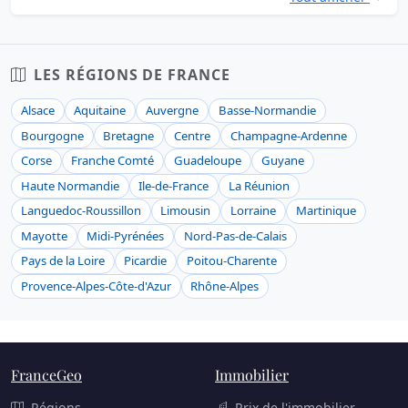
LES RÉGIONS DE FRANCE
Alsace
Aquitaine
Auvergne
Basse-Normandie
Bourgogne
Bretagne
Centre
Champagne-Ardenne
Corse
Franche Comté
Guadeloupe
Guyane
Haute Normandie
Ile-de-France
La Réunion
Languedoc-Roussillon
Limousin
Lorraine
Martinique
Mayotte
Midi-Pyrénées
Nord-Pas-de-Calais
Pays de la Loire
Picardie
Poitou-Charente
Provence-Alpes-Côte-d'Azur
Rhône-Alpes
FranceGeo
Immobilier
Régions
Prix de l'immobilier