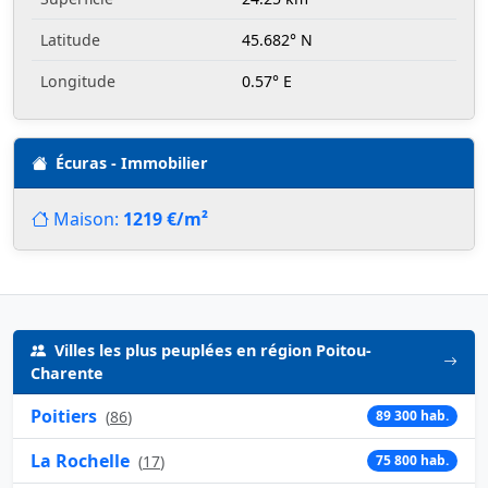
Latitude
45.682° N
Longitude
0.57° E
Écuras - Immobilier
Maison:
1219 €/m²
Villes les plus peuplées en région Poitou-
Charente
Poitiers
(
86
)
89 300 hab.
La Rochelle
(
17
)
75 800 hab.