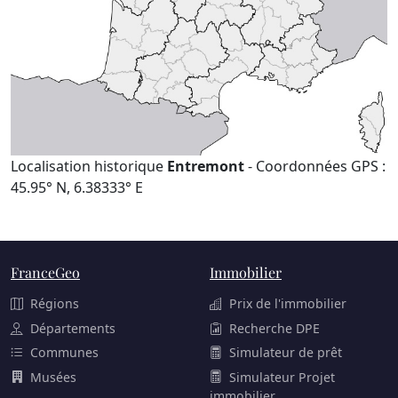
Localisation historique
Entremont
- Coordonnées GPS :
45.95° N, 6.38333° E
FranceGeo
Immobilier
Régions
Prix de l'immobilier
Départements
Recherche DPE
Communes
Simulateur de prêt
Musées
Simulateur Projet
immobilier