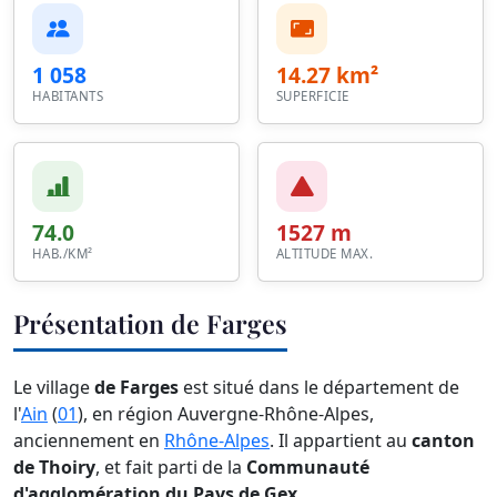
1 058
14.27 km²
HABITANTS
SUPERFICIE
74.0
1527 m
HAB./KM²
ALTITUDE MAX.
Présentation de Farges
Le village
de Farges
est situé dans le département de
l'
Ain
(
01
), en région Auvergne-Rhône-Alpes,
anciennement en
Rhône-Alpes
. Il appartient au
canton
de Thoiry
, et fait parti de la
Communauté
d'agglomération du Pays de Gex
.