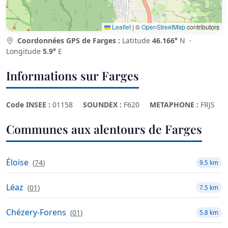
Leaflet
|
©
OpenStreetMap
contributors
Coordonnées GPS de Farges :
Latitude
46.166°
N ·
Longitude
5.9°
E
Informations sur Farges
Code INSEE :
01158
SOUNDEX :
F620
METAPHONE :
FRJS
Communes aux alentours de Farges
Éloise
(
74
)
9.5 km
Léaz
(
01
)
7.5 km
Chézery-Forens
(
01
)
5.8 km