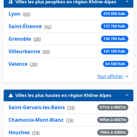
Villes les plus peuplées en région Rhône-Alpes
Lyon
(
69
)
474 900 hab.
Saint-Étienne
(
42
)
172 700 hab.
Grenoble
(
38
)
156 700 hab.
Villeurbanne
(
69
)
141 100 hab.
Valence
(
26
)
64 500 hab.
Tout afficher
Villes les plus hautes en région Rhône-Alpes
Saint-Gervais-les-Bains
(
74
)
571m à 4807m
Chamonix-Mont-Blanc
(
74
)
995m à 4807m
Houches
(
74
)
796m à 4280m