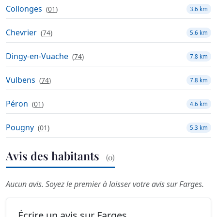
Collonges
(
01
)
3.6 km
Chevrier
(
74
)
5.6 km
Dingy-en-Vuache
(
74
)
7.8 km
Vulbens
(
74
)
7.8 km
Péron
(
01
)
4.6 km
Pougny
(
01
)
5.3 km
Avis des habitants
(0)
Aucun avis. Soyez le premier à laisser votre avis sur Farges.
Écrire un avis sur Farges