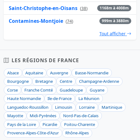
Saint-Christophe-en-Oisans
(
38
)
1168m à 4008m
Contamines-Montjoie
(
74
)
999m à 3880m
Tout afficher
LES RÉGIONS DE FRANCE
Alsace
Aquitaine
Auvergne
Basse-Normandie
Bourgogne
Bretagne
Centre
Champagne-Ardenne
Corse
Franche Comté
Guadeloupe
Guyane
Haute Normandie
Ile-de-France
La Réunion
Languedoc-Roussillon
Limousin
Lorraine
Martinique
Mayotte
Midi-Pyrénées
Nord-Pas-de-Calais
Pays de la Loire
Picardie
Poitou-Charente
Provence-Alpes-Côte-d'Azur
Rhône-Alpes