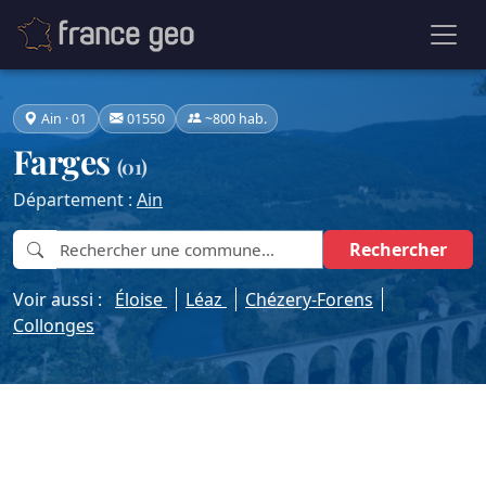
Ain · 01
01550
~800 hab.
Farges
(01)
Département :
Ain
Rechercher
Voir aussi :
Éloise
Léaz
Chézery-Forens
Collonges