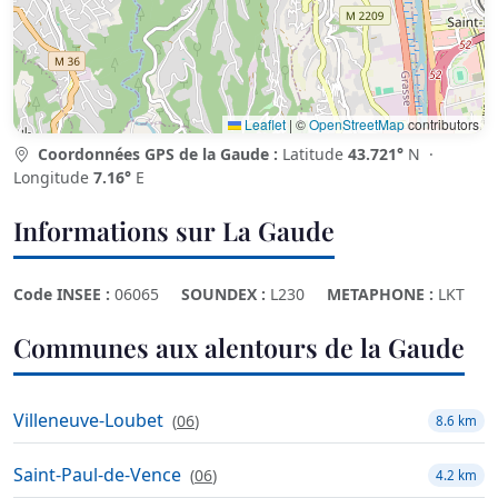
Leaflet
|
©
OpenStreetMap
contributors
Coordonnées GPS de la Gaude :
Latitude
43.721°
N ·
Longitude
7.16°
E
Informations sur La Gaude
Code INSEE :
06065
SOUNDEX :
L230
METAPHONE :
LKT
Communes aux alentours de la Gaude
Villeneuve-Loubet
(
06
)
8.6 km
Saint-Paul-de-Vence
(
06
)
4.2 km