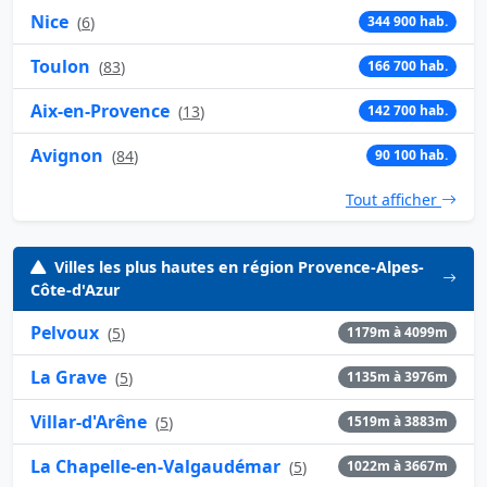
Nice
(
6
)
344 900 hab.
Toulon
(
83
)
166 700 hab.
Aix-en-Provence
(
13
)
142 700 hab.
Avignon
(
84
)
90 100 hab.
Tout afficher
Villes les plus hautes en région Provence-Alpes-
Côte-d'Azur
Pelvoux
(
5
)
1179m à 4099m
La Grave
(
5
)
1135m à 3976m
Villar-d'Arêne
(
5
)
1519m à 3883m
La Chapelle-en-Valgaudémar
(
5
)
1022m à 3667m