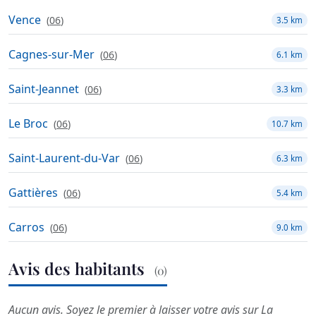
Vence
(
06
)
3.5 km
Cagnes-sur-Mer
(
06
)
6.1 km
Saint-Jeannet
(
06
)
3.3 km
Le Broc
(
06
)
10.7 km
Saint-Laurent-du-Var
(
06
)
6.3 km
Gattières
(
06
)
5.4 km
Carros
(
06
)
9.0 km
Avis des habitants
(0)
Aucun avis. Soyez le premier à laisser votre avis sur La