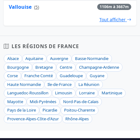
Vallouise
(
5
)
1106m à 3667m
Tout afficher
LES RÉGIONS DE FRANCE
Alsace
Aquitaine
Auvergne
Basse-Normandie
Bourgogne
Bretagne
Centre
Champagne-Ardenne
Corse
Franche Comté
Guadeloupe
Guyane
Haute Normandie
Ile-de-France
La Réunion
Languedoc-Roussillon
Limousin
Lorraine
Martinique
Mayotte
Midi-Pyrénées
Nord-Pas-de-Calais
Pays de la Loire
Picardie
Poitou-Charente
Provence-Alpes-Côte-d'Azur
Rhône-Alpes