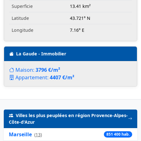
Superficie
13.41 km²
Latitude
43.721° N
Longitude
7.16° E
La Gaude - Immobilier
Maison:
3796 €/m²
Appartement:
4407 €/m²
Villes les plus peuplées en région Provence-Alpes-
Côte-d'Azur
Marseille
(
13
)
851 400 hab.