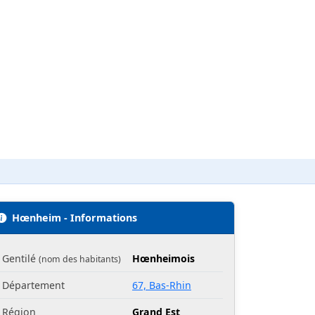
Hœnheim - Informations
Gentilé
Hœnheimois
(nom des habitants)
Département
67, Bas-Rhin
Région
Grand Est