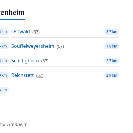
Hœnheim
Ostwald
(
67
)
5 km
8.7 km
Souffelweyersheim
(
67
)
5 km
1.8 km
Schiltigheim
(
67
)
5 km
2.7 km
Reichstett
(
67
)
9 km
2.9 km
3 km
s sur Hœnheim.