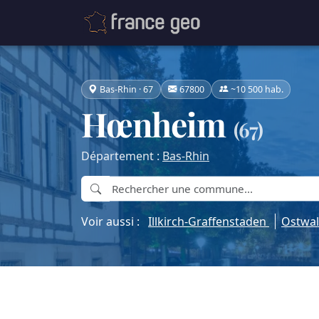
Bas-Rhin · 67
67800
~10 500 hab.
Hœnheim
(67)
Département :
Bas-Rhin
Voir aussi :
Illkirch-Graffenstaden
Ostwa