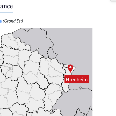
rance
e
(Grand Est)