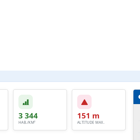
3 344
151 m
HAB./KM²
ALTITUDE MAX.