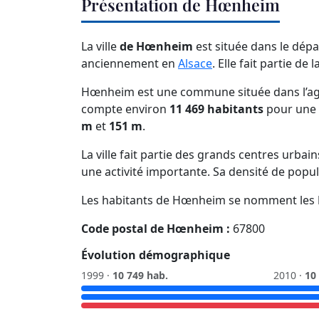
Présentation de Hœnheim
La ville
de Hœnheim
est située dans le dé
anciennement en
Alsace
. Elle fait partie de l
Hœnheim est une commune située dans l’aggl
compte environ
11 469 habitants
pour une 
m
et
151 m
.
La ville fait partie des grands centres urbai
une activité importante. Sa densité de popu
Les habitants de Hœnheim se nomment les
Code postal de Hœnheim :
67800
Évolution démographique
1999 ·
10 749 hab.
2010 ·
10