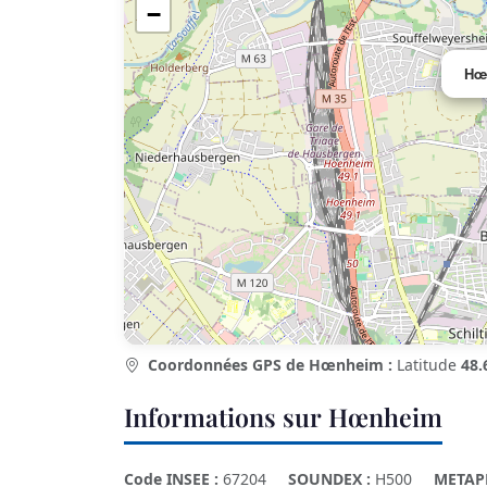
−
Hœ
Coordonnées GPS de Hœnheim :
Latitude
48.
Informations sur Hœnheim
Code INSEE :
67204
SOUNDEX :
H500
METAP