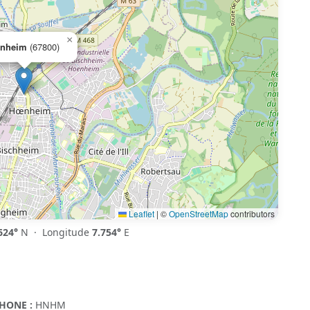
×
nheim
(67800)
Leaflet
|
©
OpenStreetMap
contributors
624°
N · Longitude
7.754°
E
HONE :
HNHM