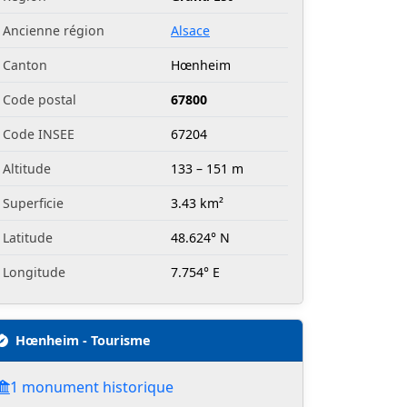
Ancienne région
Alsace
Canton
Hœnheim
Code postal
67800
Code INSEE
67204
Altitude
133 – 151 m
Superficie
3.43 km²
Latitude
48.624° N
Longitude
7.754° E
Hœnheim - Tourisme
1 monument historique