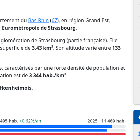
partement du
Bas-Rhin
(
67
), en région Grand Est,
a
Eurométropole de Strasbourg
.
omération de Strasbourg (partie française). Elle
superficie de
3.43 km²
. Son altitude varie entre
133
ns, caractérisés par une forte densité de population et
lation est de
3 344 hab./km²
.
Hœnheimois
.
 495 hab.
+0.62%/an
2025 ·
11 469 hab.